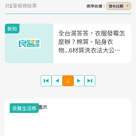
共
1
筆搜尋結果
排序依據：
發布日期
新知
全台濕答答，衣服發霉怎
麼辦？棉質、貼身衣
物...6材質洗衣法大公
開，用「1支牙刷」輕鬆
解決發霉點
1
我與健康韌性的距離