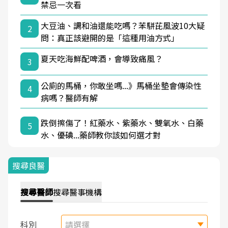
禁忌一次看
大豆油、調和油還能吃嗎？苯駢芘風波10大疑
2
問：真正該避開的是「這種用油方式」
夏天吃海鮮配啤酒，會導致痛風？
3
公廁的馬桶，你敢坐嗎...》馬桶坐墊會傳染性
4
病嗎？醫師有解
跌倒擦傷了！紅藥水、紫藥水、雙氧水、白藥
5
水、優碘...藥師教你該如何選才對
搜尋良醫
搜尋
醫師
搜尋
醫事機構
科別
請選擇