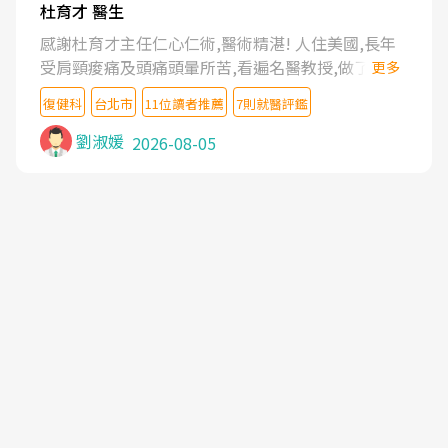
杜育才 醫生
感謝杜育才主任仁心仁術,醫術精湛! 人住美國,長年
受肩頸痠痛及頭痛頭暈所苦,看遍名醫教授,做了各種
更多
檢查,也嘗試過西醫打針,中醫針灸及物理徒手治療都
復健科
台北市
11位讀者推薦
7則就醫評鑑
沒有用,後來連吃到嗎啡類止痛藥都效果有限,只是壓
症狀,沒多久就痛起來,多年失眠嚴重影響生活品質.
劉淑媛
2026-08-05
台灣親友介紹忠孝醫院杜育才主任是頸頭症候群專
家,上網搜尋杜主任相關文章新聞跟網路評價之後,下
定決心飛回台北找杜醫師診治. 杜主任的乾針跟增生
治療真的很厲害,第一次乾針就覺得整個肩頸鬆開,回
家特別好睡,經過幾次治療,長年頑疾已經好了大半,杜
主任除了打針超厲害,還會一直交代要改善姿勢跟好
好做運動,看診態度親切溫暖,真的是不可多得的良醫,
大力推荐!