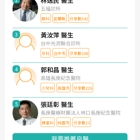
林逸民 醫生
五福診所
眼科
宜蘭縣
分享數542
黃汝萍 醫生
3
台中光流聯合診所
牙科
台中市
分享數208
郭和昌 醫生
4
高雄長庚紀念醫院
小兒科
高雄市
分享數226
張廷彰 醫生
5
長庚醫療財團法人林口長庚紀念醫院
婦產科
桃園市
分享數23
我要推薦良醫