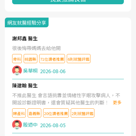
網友就醫經驗分享
謝邦鑫 醫生
很後悔帶媽媽去給他開
骨科
桃園縣
71位讀者推薦
6則就醫評鑑
吳華桐
2026-08-06
陳建翰 醫生
不推此醫生 會言語挑釁並情緒性字眼攻擊病人，不
開設診斷證明書，還會質疑其他醫生的判斷！
更多
婦產科
嘉義縣
20位讀者推薦
2則就醫評鑑
殷迺中
2026-08-05