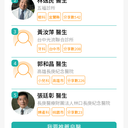
林逸民 醫生
五福診所
眼科
宜蘭縣
分享數542
黃汝萍 醫生
3
台中光流聯合診所
牙科
台中市
分享數208
郭和昌 醫生
4
高雄長庚紀念醫院
小兒科
高雄市
分享數226
張廷彰 醫生
5
長庚醫療財團法人林口長庚紀念醫院
婦產科
桃園市
分享數23
我要推薦良醫