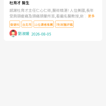
杜育才 醫生
感謝杜育才主任仁心仁術,醫術精湛! 人住美國,長年
受肩頸痠痛及頭痛頭暈所苦,看遍名醫教授,做了各種
更多
檢查,也嘗試過西醫打針,中醫針灸及物理徒手治療都
復健科
台北市
11位讀者推薦
7則就醫評鑑
沒有用,後來連吃到嗎啡類止痛藥都效果有限,只是壓
症狀,沒多久就痛起來,多年失眠嚴重影響生活品質.
劉淑媛
2026-08-05
台灣親友介紹忠孝醫院杜育才主任是頸頭症候群專
家,上網搜尋杜主任相關文章新聞跟網路評價之後,下
定決心飛回台北找杜醫師診治. 杜主任的乾針跟增生
治療真的很厲害,第一次乾針就覺得整個肩頸鬆開,回
家特別好睡,經過幾次治療,長年頑疾已經好了大半,杜
主任除了打針超厲害,還會一直交代要改善姿勢跟好
好做運動,看診態度親切溫暖,真的是不可多得的良醫,
大力推荐!