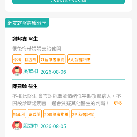
網友就醫經驗分享
謝邦鑫 醫生
很後悔帶媽媽去給他開
骨科
桃園縣
71位讀者推薦
6則就醫評鑑
吳華桐
2026-08-06
陳建翰 醫生
不推此醫生 會言語挑釁並情緒性字眼攻擊病人，不
開設診斷證明書，還會質疑其他醫生的判斷！
更多
婦產科
嘉義縣
20位讀者推薦
2則就醫評鑑
殷迺中
2026-08-05