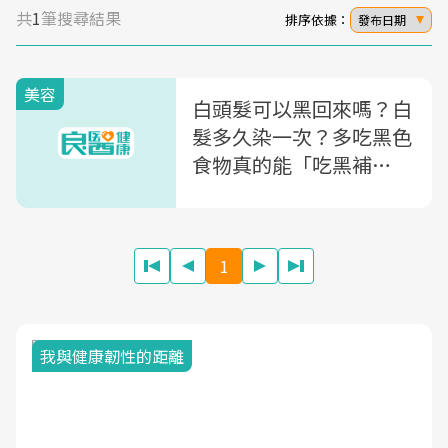
共
1
筆搜尋結果
排序依據：
發布日期
美容
白頭髮可以黑回來嗎？白
髮多久染一次？多吃黑色
食物真的能「吃黑補
黑」？關於白髮的5個QA
1
我與健康韌性的距離