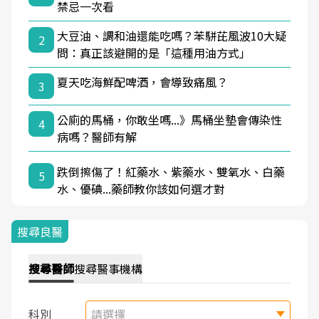
禁忌一次看
大豆油、調和油還能吃嗎？苯駢芘風波10大疑
2
問：真正該避開的是「這種用油方式」
夏天吃海鮮配啤酒，會導致痛風？
3
公廁的馬桶，你敢坐嗎...》馬桶坐墊會傳染性
4
病嗎？醫師有解
跌倒擦傷了！紅藥水、紫藥水、雙氧水、白藥
5
水、優碘...藥師教你該如何選才對
搜尋良醫
搜尋
醫師
搜尋
醫事機構
科別
請選擇