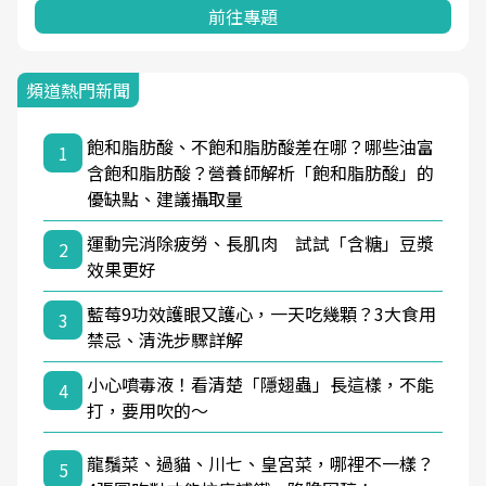
前往專題
頻道熱門新聞
飽和脂肪酸、不飽和脂肪酸差在哪？哪些油富
1
含飽和脂肪酸？營養師解析「飽和脂肪酸」的
優缺點、建議攝取量
運動完消除疲勞、長肌肉 試試「含糖」豆漿
2
效果更好
藍莓9功效護眼又護心，一天吃幾顆？3大食用
3
禁忌、清洗步驟詳解
小心噴毒液！看清楚「隱翅蟲」長這樣，不能
4
打，要用吹的～
龍鬚菜、過貓、川七、皇宮菜，哪裡不一樣？
5