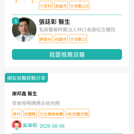
小兒科
高雄市
分享數226
張廷彰 醫生
5
長庚醫療財團法人林口長庚紀念醫院
婦產科
桃園市
分享數23
我要推薦良醫
網友就醫經驗分享
謝邦鑫 醫生
很後悔帶媽媽去給他開
骨科
桃園縣
71位讀者推薦
6則就醫評鑑
吳華桐
2026-08-06