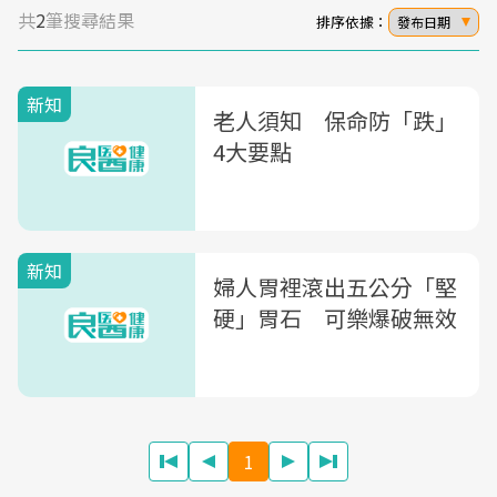
共
2
筆搜尋結果
排序依據：
發布日期
新知
老人須知 保命防「跌」
4大要點
新知
婦人胃裡滾出五公分「堅
硬」胃石 可樂爆破無效
1