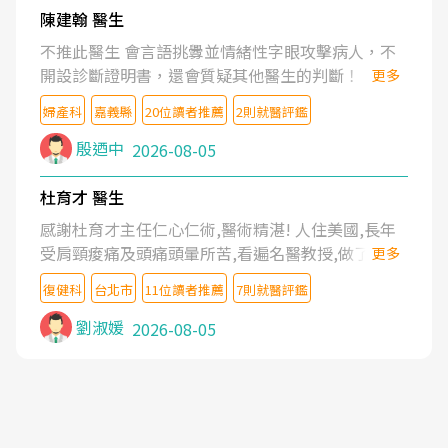
陳建翰 醫生
不推此醫生 會言語挑釁並情緒性字眼攻擊病人，不
開設診斷證明書，還會質疑其他醫生的判斷！
更多
婦產科
嘉義縣
20位讀者推薦
2則就醫評鑑
殷迺中
2026-08-05
杜育才 醫生
感謝杜育才主任仁心仁術,醫術精湛! 人住美國,長年
受肩頸痠痛及頭痛頭暈所苦,看遍名醫教授,做了各種
更多
檢查,也嘗試過西醫打針,中醫針灸及物理徒手治療都
復健科
台北市
11位讀者推薦
7則就醫評鑑
沒有用,後來連吃到嗎啡類止痛藥都效果有限,只是壓
症狀,沒多久就痛起來,多年失眠嚴重影響生活品質.
劉淑媛
2026-08-05
台灣親友介紹忠孝醫院杜育才主任是頸頭症候群專
家,上網搜尋杜主任相關文章新聞跟網路評價之後,下
定決心飛回台北找杜醫師診治. 杜主任的乾針跟增生
治療真的很厲害,第一次乾針就覺得整個肩頸鬆開,回
家特別好睡,經過幾次治療,長年頑疾已經好了大半,杜