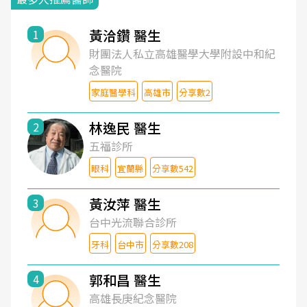
黃洽鑽 醫生
1
財團法人私立高雄醫學大學附設中和紀
念醫院
家庭醫學科
高雄市
分享數2
林逸民 醫生
2
五福診所
眼科
宜蘭縣
分享數542
黃汝萍 醫生
3
台中光流聯合診所
牙科
台中市
分享數208
郭和昌 醫生
4
高雄長庚紀念醫院