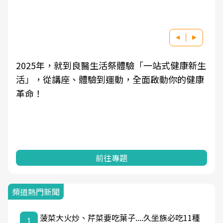
祭體驗「一站式健康新生
良醫健康網從「換季的身體變
動，全面啟動你的健康
學觀點與日常感受的對話，建
知，進而引導實際的改善行動
專題
前往專題
頻道熱門新聞
菠菜大火炒、芹菜要吃葉子....久坐族必吃11種
1