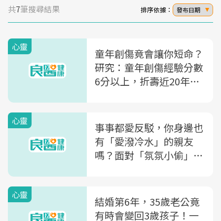
共
7
筆搜尋結果
排序依據：
發布日期
心靈
童年創傷竟會讓你短命？
研究：童年創傷經驗分數
6分以上，折壽近20年！
美國創傷博士教你一表檢
測「童年創傷值」
心靈
事事都愛反駁，你身邊也
有「愛潑冷水」的親友
嗎？面對「氛氛小偷」不
想生氣，諮商心理師告訴
你1觀念
心靈
結婚第6年，35歲老公竟
有時會變回3歲孩子！一