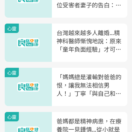
位受害者妻子的告白：原
來老公童年被...
心靈
台灣越來越多人離婚...精
神科醫師慚愧地說：原來
「童年負面經驗」才可能
是造成你憂鬱症的主因
心靈
「媽媽總是灌輸對爸爸的
恨，讓我無法相信男
人！」丁寧「與自己和
解」之旅：童年的傷口，
就是我們此生的功課
心靈
爸媽都是精神病患，在療
養院一見鍾情...從小就是