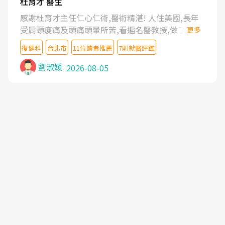
杜育才 醫生
感謝杜育才主任仁心仁術,醫術精湛! 人住美國,長年
受肩頸痠痛及頭痛頭暈所苦,看遍名醫教授,做了各種
更多
檢查,也嘗試過西醫打針,中醫針灸及物理徒手治療都
復健科
台北市
11位讀者推薦
7則就醫評鑑
沒有用,後來連吃到嗎啡類止痛藥都效果有限,只是壓
症狀,沒多久就痛起來,多年失眠嚴重影響生活品質.
劉淑媛
2026-08-05
台灣親友介紹忠孝醫院杜育才主任是頸頭症候群專
家,上網搜尋杜主任相關文章新聞跟網路評價之後,下
定決心飛回台北找杜醫師診治. 杜主任的乾針跟增生
治療真的很厲害,第一次乾針就覺得整個肩頸鬆開,回
家特別好睡,經過幾次治療,長年頑疾已經好了大半,杜
主任除了打針超厲害,還會一直交代要改善姿勢跟好
好做運動,看診態度親切溫暖,真的是不可多得的良醫,
大力推荐!