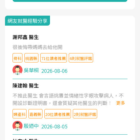
網友就醫經驗分享
謝邦鑫 醫生
很後悔帶媽媽去給他開
骨科
桃園縣
71位讀者推薦
6則就醫評鑑
吳華桐
2026-08-06
陳建翰 醫生
不推此醫生 會言語挑釁並情緒性字眼攻擊病人，不
開設診斷證明書，還會質疑其他醫生的判斷！
更多
婦產科
嘉義縣
20位讀者推薦
2則就醫評鑑
殷迺中
2026-08-05