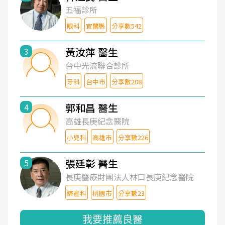
五福診所
眼科
宜蘭縣
分享數542
黃汝萍 醫生
3
台中光流聯合診所
牙科
台中市
分享數208
郭和昌 醫生
4
高雄長庚紀念醫院
小兒科
高雄市
分享數226
張廷彰 醫生
5
長庚醫療財團法人林口長庚紀念醫院
婦產科
桃園市
分享數23
我要推薦良醫