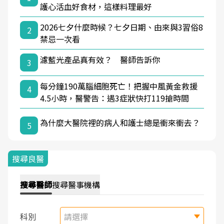
護心活血好食材，這樣料理最好
2026七夕什麼時候？七夕日期、由來與3習俗8
2
禁忌一次看
濾藍光產品真有效？ 醫師告訴你
3
每分鐘190萬腦細胞死亡！把握中風黃金救援
4
4.5小時，醫警告：遇3症狀快打119搶時間
為什麼大醫院裡的病人和護士總是衝來衝去？
5
搜尋良醫
搜尋
醫師
搜尋
醫事機構
科別
請選擇