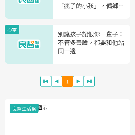
「瘋子的小孩」，偏鄉教
師文國士：我要走出「家
庭複製的悲劇」
心靈
別讓孩子記恨你一輩子：
不管多丟臉，都要和他站
同一邊
1
我與健康韌性的距離