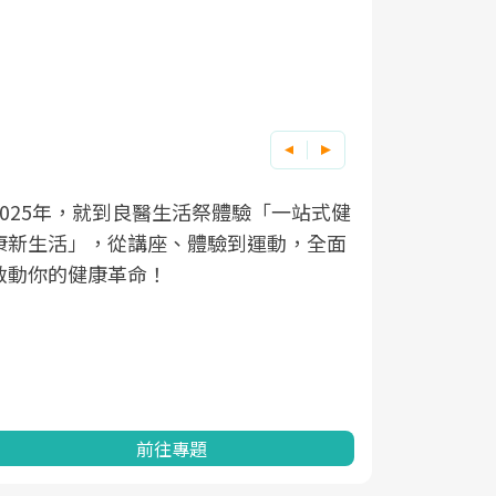
良醫健康網從「換季的身體變化」出發，
根據不同性
因應超高齡
透過醫學觀點與日常感受的對話，建立對
在、未來的
「2025
亞健康的認知，進而引導實際的改善行
知道該如何
促進為目的
動。
健康的關鍵
分析進行全
灣健康促進
前往專題