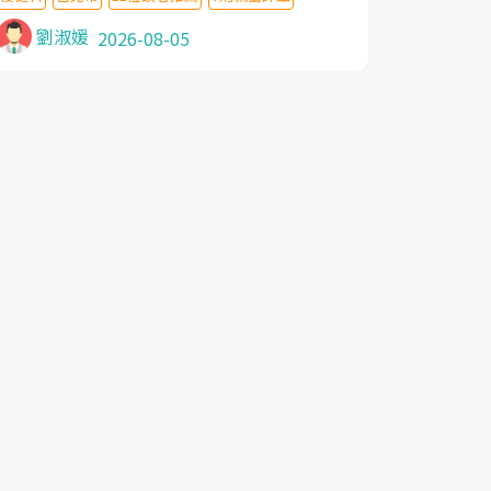
針灸及物理徒手治療都沒有用,後來連吃到嗎
啡類止痛藥都效果有限,只是壓症狀,沒多久就
劉淑媛
2026-08-05
痛起來,多年失眠嚴重影響生活品質. 台灣親
友介紹忠孝醫院杜育才主任是頸頭症候群專
家,上網搜尋杜主任相關文章新聞跟網路評價
之後,下定決心飛回台北找杜醫師診治. 杜主
任的乾針跟增生治療真的很厲害,第一次乾針
就覺得整個肩頸鬆開,回家特別好睡,經過幾次
治療,長年頑疾已經好了大半,杜主任除了打針
超厲害,還會一直交代要改善姿勢跟好好做運
動,看診態度親切溫暖,真的是不可多得的良
醫,大力推荐!