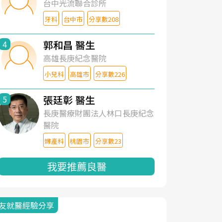
台中光流聯合診所
牙科
台中市
分享數208
郭和昌 醫生
4
高雄長庚紀念醫院
小兒科
高雄市
分享數226
張廷彰 醫生
5
長庚醫療財團法人林口長庚紀念
醫院
婦產科
桃園市
分享數23
我要推薦良醫
友就醫經驗分享