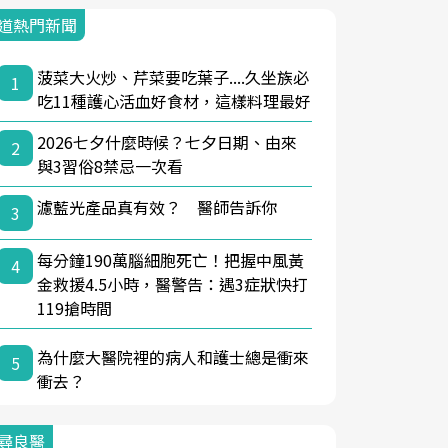
道熱門新聞
菠菜大火炒、芹菜要吃葉子....久坐族必
1
吃11種護心活血好食材，這樣料理最好
2026七夕什麼時候？七夕日期、由來
2
與3習俗8禁忌一次看
濾藍光產品真有效？ 醫師告訴你
3
每分鐘190萬腦細胞死亡！把握中風黃
4
金救援4.5小時，醫警告：遇3症狀快打
119搶時間
為什麼大醫院裡的病人和護士總是衝來
5
衝去？
尋良醫