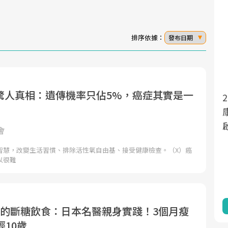
排序依據：
發布日期
驚人真相：遺傳機率只佔5%，癌症其實是一
面對超高齡社會的浪潮，台灣正在快速邁
2025年，就到良醫生活祭體驗「一站式健
向「健康照護」的新時代。隨著國家政策
康新生活」，從講座、體驗到運動，全面
如「健康台灣推動委員會」與「長照3.0」
啟動你的健康革命！
會
的推進，「預防醫學」已成全民關注的核
智慧，改變生活習慣、排除活性氧自由基、接受健康檢查。（X）癌
心議題。然而，健檢不只是醫療院所的服
以很難
務，更是民眾了解自身健康狀況、啟動健
康管理的重要起點。
前往專題
前往專題
質的斷糖飲食：日本名醫親身實踐！3個月瘦
輕10歲