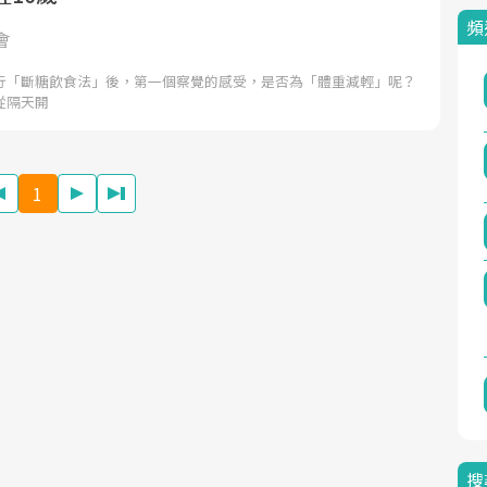
頻
會
行「斷糖飲食法」後，第一個察覺的感受，是否為「體重減輕」呢？
從隔天開
1
搜