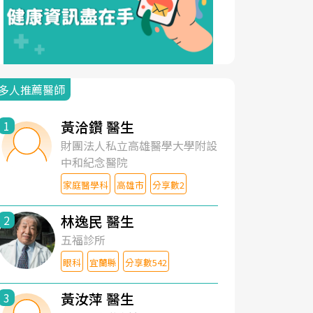
多人推薦醫師
黃洽鑽 醫生
1
財團法人私立高雄醫學大學附設
中和紀念醫院
家庭醫學科
高雄市
分享數2
林逸民 醫生
2
五福診所
眼科
宜蘭縣
分享數542
黃汝萍 醫生
3