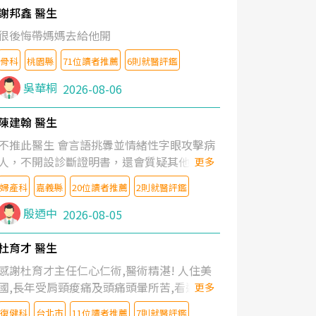
謝邦鑫 醫生
很後悔帶媽媽去給他開
骨科
桃園縣
71位讀者推薦
6則就醫評鑑
吳華桐
2026-08-06
陳建翰 醫生
不推此醫生 會言語挑釁並情緒性字眼攻擊病
人，不開設診斷證明書，還會質疑其他醫生
更多
的判斷！
婦產科
嘉義縣
20位讀者推薦
2則就醫評鑑
殷迺中
2026-08-05
杜育才 醫生
感謝杜育才主任仁心仁術,醫術精湛! 人住美
國,長年受肩頸痠痛及頭痛頭暈所苦,看遍名醫
更多
教授,做了各種檢查,也嘗試過西醫打針,中醫
復健科
台北市
11位讀者推薦
7則就醫評鑑