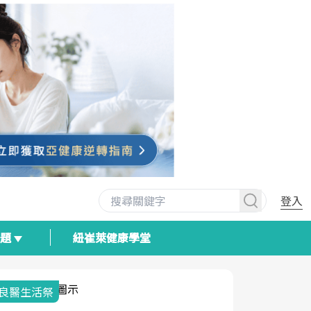
登入
專題
紐崔萊健康學堂
我與健康韌性的距離
荷爾蒙時光
2025健檢