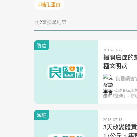
#糖化蛋白
共
2
筆搜尋結果
防癌
2016-12-22
揭開癌症的
種文明病
良醫讀書
癌症不上身的三大
症會「遺傳」，所
減肥
2015-07-15
3天改變體
17公斤、年