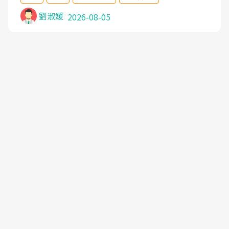
沒有用,後來連吃到嗎啡類止痛藥都效果有限,只是壓
症狀,沒多久就痛起來,多年失眠嚴重影響生活品質.
劉淑媛
2026-08-05
台灣親友介紹忠孝醫院杜育才主任是頸頭症候群專
家,上網搜尋杜主任相關文章新聞跟網路評價之後,下
定決心飛回台北找杜醫師診治. 杜主任的乾針跟增生
治療真的很厲害,第一次乾針就覺得整個肩頸鬆開,回
家特別好睡,經過幾次治療,長年頑疾已經好了大半,杜
主任除了打針超厲害,還會一直交代要改善姿勢跟好
好做運動,看診態度親切溫暖,真的是不可多得的良醫,
大力推荐!