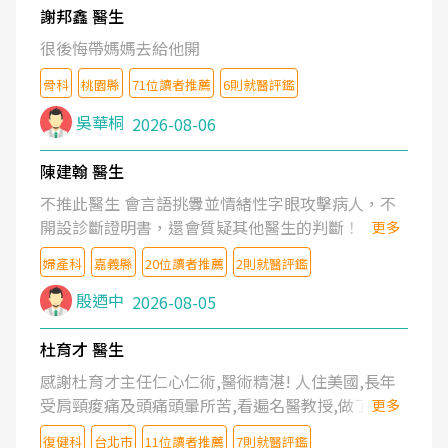
謝邦鑫 醫生
很後悔帶媽媽去給他開
骨科
桃園縣
71位讀者推薦
6則就醫評鑑
吳華桐
2026-08-06
陳建翰 醫生
不推此醫生 會言語挑釁並情緒性字眼攻擊病人，不
開設診斷證明書，還會質疑其他醫生的判斷！
更多
婦產科
嘉義縣
20位讀者推薦
2則就醫評鑑
殷迺中
2026-08-05
杜育才 醫生
感謝杜育才主任仁心仁術,醫術精湛! 人住美國,長年
受肩頸痠痛及頭痛頭暈所苦,看遍名醫教授,做了各種
更多
檢查,也嘗試過西醫打針,中醫針灸及物理徒手治療都
復健科
台北市
11位讀者推薦
7則就醫評鑑