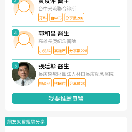
黃汝萍 醫生
3
台中光流聯合診所
牙科
台中市
分享數208
郭和昌 醫生
4
高雄長庚紀念醫院
小兒科
高雄市
分享數226
張廷彰 醫生
5
長庚醫療財團法人林口長庚紀念醫院
婦產科
桃園市
分享數23
我要推薦良醫
網友就醫經驗分享