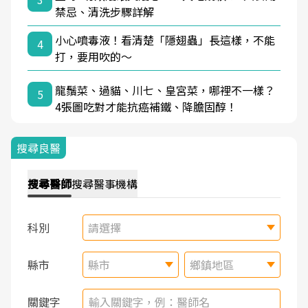
禁忌、清洗步驟詳解
小心噴毒液！看清楚「隱翅蟲」長這樣，不能
4
打，要用吹的～
龍鬚菜、過貓、川七、皇宮菜，哪裡不一樣？
5
4張圖吃對才能抗癌補鐵、降膽固醇！
搜尋良醫
搜尋
醫師
搜尋
醫事機構
科別
請選擇
縣市
縣市
鄉鎮地區
關鍵字