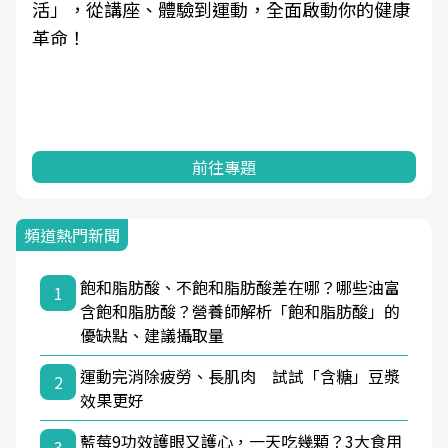
活」，從講座、體驗到運動，全面啟動你的健康
革命！
前往專題
頻道熱門新聞
飽和脂肪酸、不飽和脂肪酸差在哪？哪些油富
1
含飽和脂肪酸？營養師解析「飽和脂肪酸」的
優缺點、建議攝取量
運動完消除疲勞、長肌肉 試試「含糖」豆漿
2
效果更好
藍莓9功效護眼又護心，一天吃幾顆？3大食用
3