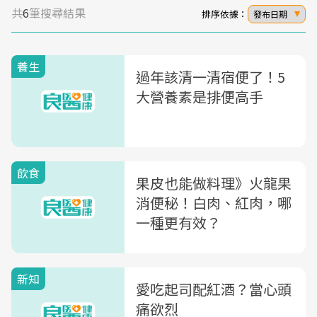
共
6
筆搜尋結果
排序依據：
發布日期
養生
過年該清一清宿便了！5
大營養素是排便高手
飲食
果皮也能做料理》火龍果
消便秘！白肉、紅肉，哪
一種更有效？
新知
愛吃起司配紅酒？當心頭
痛欲烈