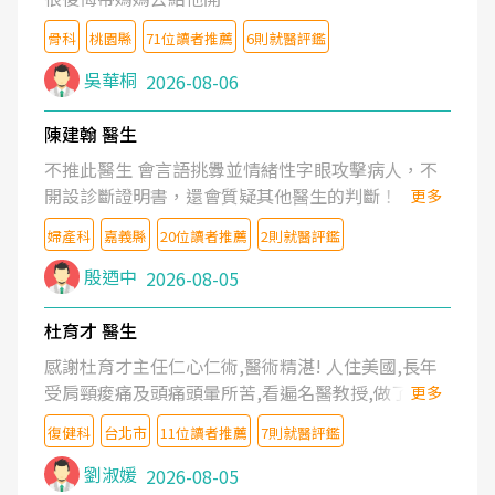
骨科
桃園縣
71位讀者推薦
6則就醫評鑑
吳華桐
2026-08-06
陳建翰 醫生
不推此醫生 會言語挑釁並情緒性字眼攻擊病人，不
開設診斷證明書，還會質疑其他醫生的判斷！
更多
婦產科
嘉義縣
20位讀者推薦
2則就醫評鑑
殷迺中
2026-08-05
杜育才 醫生
感謝杜育才主任仁心仁術,醫術精湛! 人住美國,長年
受肩頸痠痛及頭痛頭暈所苦,看遍名醫教授,做了各種
更多
檢查,也嘗試過西醫打針,中醫針灸及物理徒手治療都
復健科
台北市
11位讀者推薦
7則就醫評鑑
沒有用,後來連吃到嗎啡類止痛藥都效果有限,只是壓
症狀,沒多久就痛起來,多年失眠嚴重影響生活品質.
劉淑媛
2026-08-05