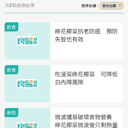
共
3
筆搜尋結果
排序依據：
發布日期
飲食
綠花椰菜抗老防癌 預防
失智也有效
飲食
吃菠菜綠花椰菜 可降低
白內障風險
新知
微波爐易破壞食物營養
綠花椰菜微波後只剩熱量