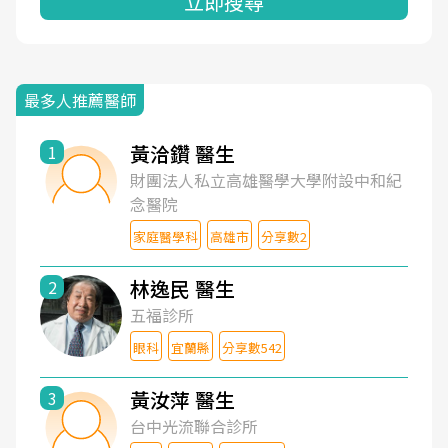
立即搜尋
最多人推薦醫師
黃洽鑽 醫生
1
財團法人私立高雄醫學大學附設中和紀
念醫院
家庭醫學科
高雄市
分享數2
林逸民 醫生
2
五福診所
眼科
宜蘭縣
分享數542
黃汝萍 醫生
3
台中光流聯合診所