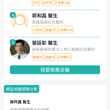
牙科
台中市
分享數208
郭和昌 醫生
4
高雄長庚紀念醫院
小兒科
高雄市
分享數226
張廷彰 醫生
5
長庚醫療財團法人林口長庚紀念醫院
婦產科
桃園市
分享數23
我要推薦良醫
網友就醫經驗分享
謝邦鑫 醫生
很後悔帶媽媽去給他開