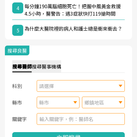
每分鐘190萬腦細胞死亡！把握中風黃金救援
4
4.5小時，醫警告：遇3症狀快打119搶時間
為什麼大醫院裡的病人和護士總是衝來衝去？
5
搜尋良醫
搜尋
醫師
搜尋
醫事機構
科別
請選擇
縣市
縣市
鄉鎮地區
關鍵字