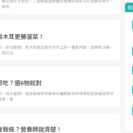
，要怎麼吃才安全？」嘉義基督教醫院營養科技術主任張靜芬表示，
，原有
頻
黑木耳更勝菠菜！
部／綜合整理）黑木耳是生長在朽木上的一種食用菌，因顏色淡褐、
。因又似
麼吃？選6物就對
部／綜合整理）癌症無病倖存者每日攝取較多的綠葉蔬菜與番茄等深
蔬果，會
會致癌？營養師說清楚！