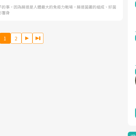
子的事，因為腸道是人體最大的免疫力戰場，腸道菌叢的組成、好菌
影響身
1
2