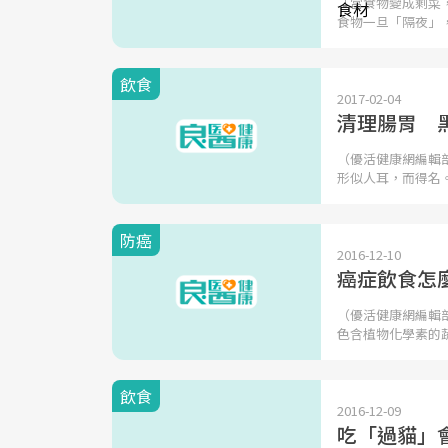
「當食物變成剩菜
食物一旦「隔夜」
飲食
2017-02-04
清理腸胃 
（優活健康網編輯
形似人耳，而得名
防癌
2016-12-10
癌症飲食怎
（優活健康網編輯
色含植物化學素的
飲食
2016-12-09
吃「過貓」