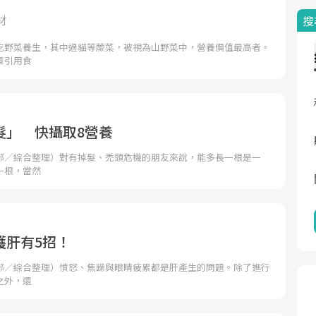
材
搜
吃野菜養生，其中過貓等蕨菜，被視為山野菜中，營養價值最高者。
章引用食
髮」 快攝取8營養
部／綜合整理）對有掉髮、禿頭危機的朋友來說，能多長一根是一
一根，當然
護肝有5招！
部／綜合整理）憤怒、焦躁與眼睛疲累都是肝產生的問題。除了進行
之外，還