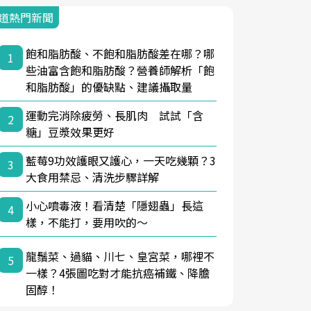
道熱門新聞
飽和脂肪酸、不飽和脂肪酸差在哪？哪
1
些油富含飽和脂肪酸？營養師解析「飽
和脂肪酸」的優缺點、建議攝取量
運動完消除疲勞、長肌肉 試試「含
2
糖」豆漿效果更好
藍莓9功效護眼又護心，一天吃幾顆？3
3
大食用禁忌、清洗步驟詳解
小心噴毒液！看清楚「隱翅蟲」長這
4
樣，不能打，要用吹的～
龍鬚菜、過貓、川七、皇宮菜，哪裡不
5
一樣？4張圖吃對才能抗癌補鐵、降膽
固醇！