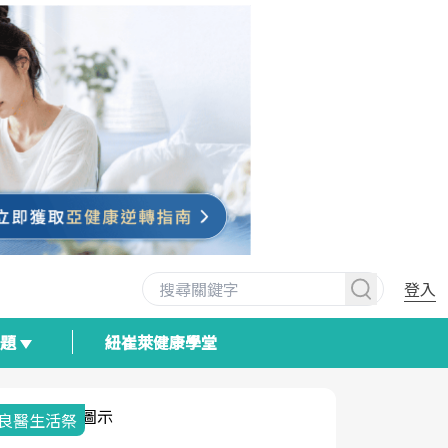
登入
專題
紐崔萊健康學堂
我與健康韌性的距離
荷爾蒙時光
2025健檢