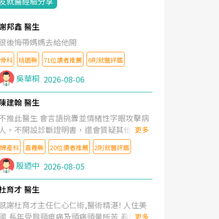
友就醫經驗分享
謝邦鑫 醫生
很後悔帶媽媽去給他開
骨科
桃園縣
71位讀者推薦
6則就醫評鑑
吳華桐
2026-08-06
陳建翰 醫生
不推此醫生 會言語挑釁並情緒性字眼攻擊病
人，不開設診斷證明書，還會質疑其他醫生
更多
的判斷！
婦產科
嘉義縣
20位讀者推薦
2則就醫評鑑
殷迺中
2026-08-05
杜育才 醫生
感謝杜育才主任仁心仁術,醫術精湛! 人住美
國,長年受肩頸痠痛及頭痛頭暈所苦,看遍名醫
更多