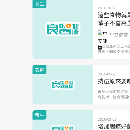
養生
2016-10-10
這些食物就
輩子不會高
早安健康
造成高血壓的五大
升高，刺激交感神
美容
2016-05-25
抗痘原來要吃
很多人長痘痘之後
膚乾燥、脫皮等副
養生
2016-03-01
增加腸道好