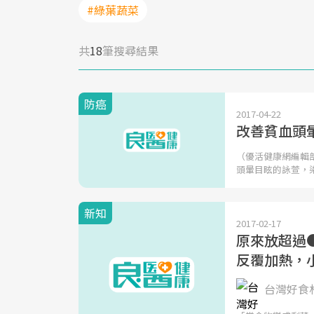
#綠葉蔬菜
共
18
筆搜尋結果
防癌
2017-04-22
改善貧血頭
（優活健康網編輯
頭暈目眩的詠萱，
新知
2017-02-17
原來放超過
反覆加熱，
台灣好食