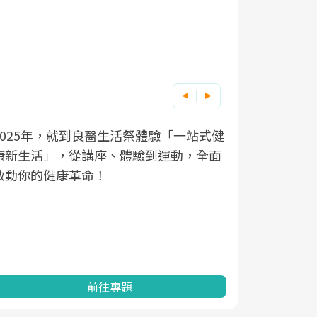
良醫健康網從「換季的身體變化」出發，
根據不同性
因應超高齡
透過醫學觀點與日常感受的對話，建立對
在、未來的
「2025
亞健康的認知，進而引導實際的改善行
知道該如何
促進為目的
動。
健康的關鍵
分析進行全
灣健康促進
前往專題