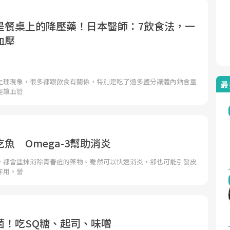
是餐桌上的降壓藥！日本醫師：7飲食法，一
血壓
生理現象，很多都跟飲食有關係，特別是吃了過多鹽分讓體內鈉含量
最
經讓血管
魚 Omega-3幫助消炎
，都會塗抹消除青春痘的藥物。雖然可以快速消炎，卻也可能引發皮
作用。營
菌！吃SQ糖、起司、味噌