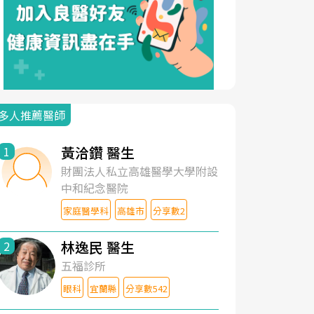
多人推薦醫師
黃洽鑽 醫生
1
財團法人私立高雄醫學大學附設
中和紀念醫院
家庭醫學科
高雄市
分享數2
林逸民 醫生
2
五福診所
眼科
宜蘭縣
分享數542