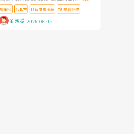
教授,做了各種檢查,也嘗試過西醫打針,中醫
復健科
台北市
11位讀者推薦
7則就醫評鑑
針灸及物理徒手治療都沒有用,後來連吃到嗎
啡類止痛藥都效果有限,只是壓症狀,沒多久就
劉淑媛
2026-08-05
痛起來,多年失眠嚴重影響生活品質. 台灣親
友介紹忠孝醫院杜育才主任是頸頭症候群專
家,上網搜尋杜主任相關文章新聞跟網路評價
之後,下定決心飛回台北找杜醫師診治. 杜主
任的乾針跟增生治療真的很厲害,第一次乾針
就覺得整個肩頸鬆開,回家特別好睡,經過幾次
治療,長年頑疾已經好了大半,杜主任除了打針
超厲害,還會一直交代要改善姿勢跟好好做運
動,看診態度親切溫暖,真的是不可多得的良
醫,大力推荐!