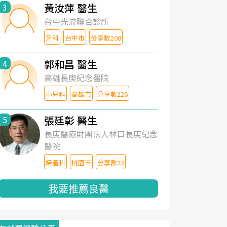
黃汝萍 醫生
3
台中光流聯合診所
牙科
台中市
分享數208
郭和昌 醫生
4
高雄長庚紀念醫院
小兒科
高雄市
分享數226
張廷彰 醫生
5
長庚醫療財團法人林口長庚紀念
醫院
婦產科
桃園市
分享數23
我要推薦良醫