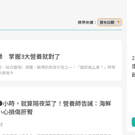
排序依據：
發布日期
暈 掌握3大營養就對了
面對超高齡社會的浪潮，台灣正在快速邁
2025年，就到良醫生活祭體驗「一站式健
向「健康照護」的新時代。隨著國家政策
康新生活」，從講座、體驗到運動，全面
部／綜合整理）頭暈，腸胃的危險引信之一。「國民癌上身？」時常
染患現今
如「健康台灣推動委員會」與「長照3.0」
啟動你的健康革命！
的推進，「預防醫學」已成全民關注的核
心議題。然而，健檢不只是醫療院所的服
務，更是民眾了解自身健康狀況、啟動健
●小時，就算隔夜菜了！營養師告誡：海鮮
康管理的重要起點。
小心損傷肝腎
前往專題
前往專題
材