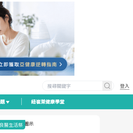
登入
專題
紐崔萊健康學堂
我與健康韌性
荷爾蒙時光
2025健檢
醫生活祭