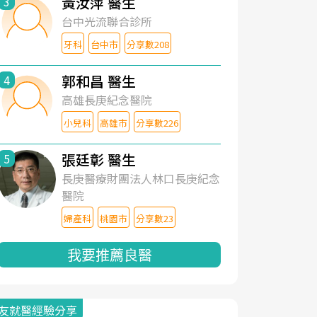
黃汝萍 醫生
3
台中光流聯合診所
牙科
台中市
分享數208
郭和昌 醫生
4
高雄長庚紀念醫院
小兒科
高雄市
分享數226
張廷彰 醫生
5
長庚醫療財團法人林口長庚紀念
醫院
婦產科
桃園市
分享數23
我要推薦良醫
友就醫經驗分享