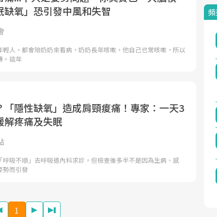
眠缺氧」恐引發中風和失智
頻
會
年輕人，都會陪奶奶來看病，奶奶長年咳嗽，他自己也常咳嗽，所以
傳。這年
？「隱性缺氧」造成肩頸痠痛！專家：一天3
緩解疼痛及失眠
點
「呼吸不順」去呼吸道內科求診，但檢查後多半不是因為生病、感
姿勢而引發
1