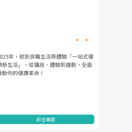
良醫健康網從
根據不同性
因應超高齡
025年，就到良醫生活祭體驗「一站式健
新生活」，從講座、體驗到運動，全面
透過醫學觀點
在、未來的
「2025
動你的健康革命！
亞健康的認知
知道該如何
促進為目的
動。
健康的關鍵
分析進行全
灣健康促進
前往專題