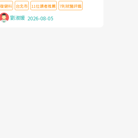
教授,做了各種檢查,也嘗試過西醫打針,中醫
復健科
台北市
11位讀者推薦
7則就醫評鑑
針灸及物理徒手治療都沒有用,後來連吃到嗎
啡類止痛藥都效果有限,只是壓症狀,沒多久就
劉淑媛
2026-08-05
痛起來,多年失眠嚴重影響生活品質. 台灣親
友介紹忠孝醫院杜育才主任是頸頭症候群專
家,上網搜尋杜主任相關文章新聞跟網路評價
之後,下定決心飛回台北找杜醫師診治. 杜主
任的乾針跟增生治療真的很厲害,第一次乾針
就覺得整個肩頸鬆開,回家特別好睡,經過幾次
治療,長年頑疾已經好了大半,杜主任除了打針
超厲害,還會一直交代要改善姿勢跟好好做運
動,看診態度親切溫暖,真的是不可多得的良
醫,大力推荐!