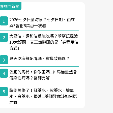
道熱門新聞
2026七夕什麼時候？七夕日期、由來
1
與3習俗8禁忌一次看
大豆油、調和油還能吃嗎？苯駢芘風波
2
10大疑問：真正該避開的是「這種用油
方式」
夏天吃海鮮配啤酒，會導致痛風？
3
公廁的馬桶，你敢坐嗎...》馬桶坐墊會
4
傳染性病嗎？醫師有解
跌倒擦傷了！紅藥水、紫藥水、雙氧
5
水、白藥水、優碘...藥師教你該如何選
才對