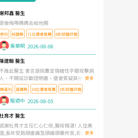
謝邦鑫 醫生
很後悔帶媽媽去給他開
骨科
桃園縣
71位讀者推薦
6則就醫評鑑
吳華桐
2026-08-06
陳建翰 醫生
不推此醫生 會言語挑釁並情緒性字眼攻擊病
人，不開設診斷證明書，還會質疑其他醫生
更多
的判斷！
婦產科
嘉義縣
20位讀者推薦
2則就醫評鑑
殷迺中
2026-08-05
杜育才 醫生
感謝杜育才主任仁心仁術,醫術精湛! 人住美
國,長年受肩頸痠痛及頭痛頭暈所苦,看遍名醫
更多