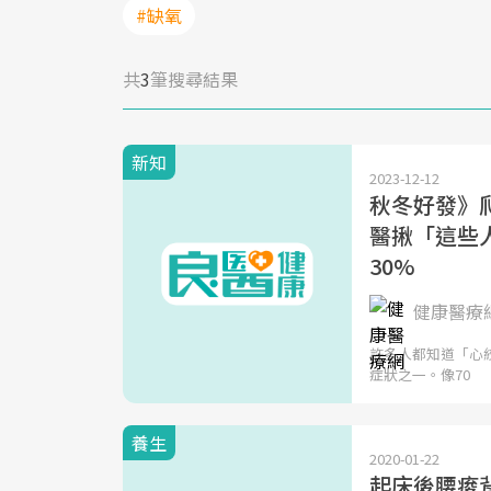
#缺氧
共
3
筆搜尋結果
新知
2023-12-12
秋冬好發》
醫揪「這些
30%
健康醫療
許多人都知道「心
症狀之一。像70
養生
2020-01-22
起床後腰痠背