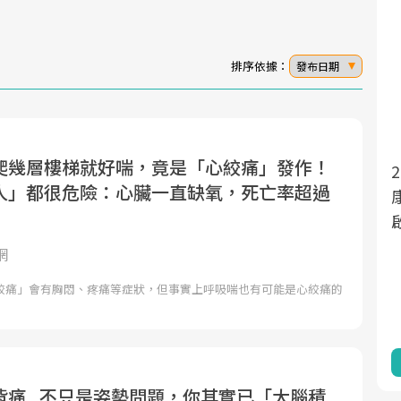
排序依據：
發布日期
爬幾層樓梯就好喘，竟是「心絞痛」發作！
2
面對超高齡社會的浪潮，台灣正在快速邁
人」都很危險：心臟一直缺氧，死亡率超過
向「健康照護」的新時代。隨著國家政策
康
如「健康台灣推動委員會」與「長照3.0」
啟
的推進，「預防醫學」已成全民關注的核
網
心議題。然而，健檢不只是醫療院所的服
絞痛」會有胸悶、疼痛等症狀，但事實上呼吸喘也有可能是心絞痛的
務，更是民眾了解自身健康狀況、啟動健
康管理的重要起點。
前往專題
痛...不只是姿勢問題，你其實已「大腦積