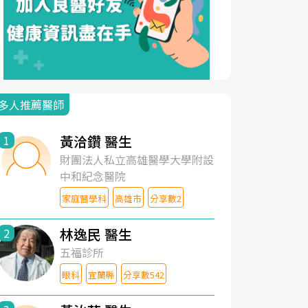
多人推薦醫師
黃洽鑽 醫生
1
財團法人私立高雄醫學大學附設
中和紀念醫院
家庭醫學科
高雄市
分享數2
林逸民 醫生
2
五福診所
眼科
宜蘭縣
分享數542