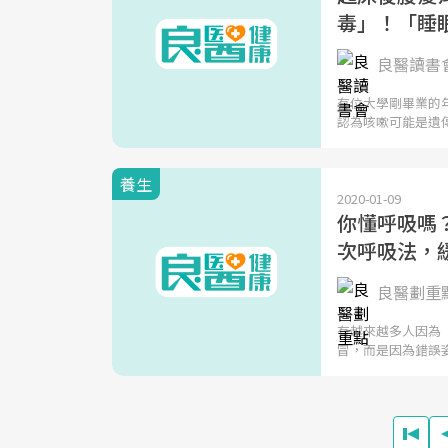
毒」！「睡
良醫讀書
有位大學剛畢業的
認為咳嗽可能是遺
養生
2020-01-09
你懂呼吸嗎
次呼吸法，
良醫劃重
有越來越多人因為
冒，而是因為錯誤