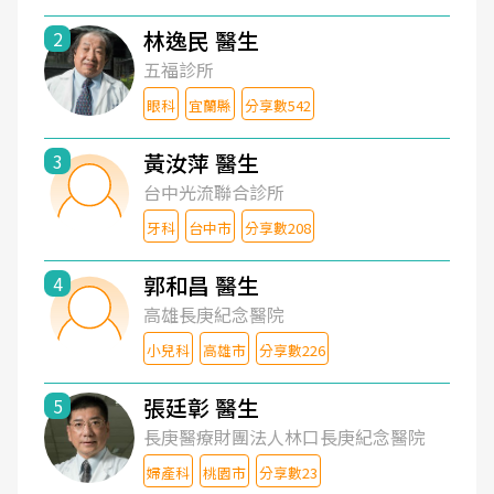
林逸民 醫生
2
五福診所
眼科
宜蘭縣
分享數542
黃汝萍 醫生
3
台中光流聯合診所
牙科
台中市
分享數208
郭和昌 醫生
4
高雄長庚紀念醫院
小兒科
高雄市
分享數226
張廷彰 醫生
5
長庚醫療財團法人林口長庚紀念醫院
婦產科
桃園市
分享數23