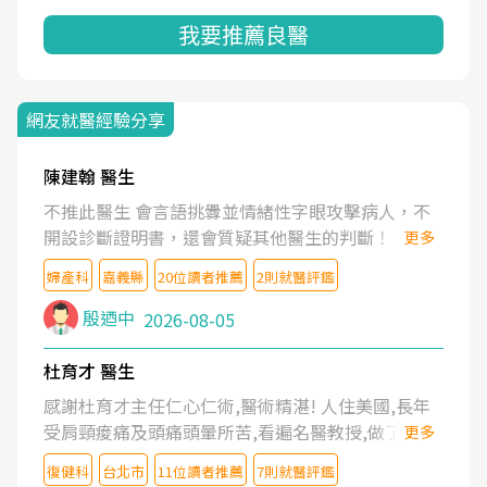
我要推薦良醫
網友就醫經驗分享
陳建翰 醫生
不推此醫生 會言語挑釁並情緒性字眼攻擊病人，不
開設診斷證明書，還會質疑其他醫生的判斷！
更多
婦產科
嘉義縣
20位讀者推薦
2則就醫評鑑
殷迺中
2026-08-05
杜育才 醫生
感謝杜育才主任仁心仁術,醫術精湛! 人住美國,長年
受肩頸痠痛及頭痛頭暈所苦,看遍名醫教授,做了各種
更多
檢查,也嘗試過西醫打針,中醫針灸及物理徒手治療都
復健科
台北市
11位讀者推薦
7則就醫評鑑
沒有用,後來連吃到嗎啡類止痛藥都效果有限,只是壓