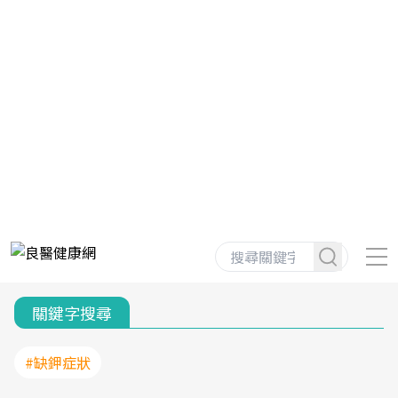
關鍵字搜尋
#缺鉀症狀