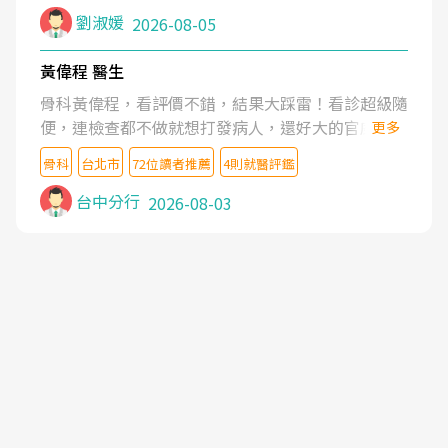
症狀,沒多久就痛起來,多年失眠嚴重影響生活品質.
劉淑媛
2026-08-05
台灣親友介紹忠孝醫院杜育才主任是頸頭症候群專
家,上網搜尋杜主任相關文章新聞跟網路評價之後,下
黃偉程 醫生
定決心飛回台北找杜醫師診治. 杜主任的乾針跟增生
骨科黃偉程，看評價不錯，結果大踩雷！看診超級隨
治療真的很厲害,第一次乾針就覺得整個肩頸鬆開,回
便，連檢查都不做就想打發病人，還好大的官威 ...
更多
家特別好睡,經過幾次治療,長年頑疾已經好了大半,杜
想詢問病情還被陰陽怪氣嘲諷一番。可能好評帶來的
主任除了打針超厲害,還會一直交代要改善姿勢跟好
骨科
台北市
72位讀者推薦
4則就醫評鑑
大頭症，變得自負不尊重病人。醫術也不行，畢竟連
好做運動,看診態度親切溫暖,真的是不可多得的良醫,
檢查都懶得做，治療會有用才怪。大家避雷吧！
台中分行
2026-08-03
大力推荐!