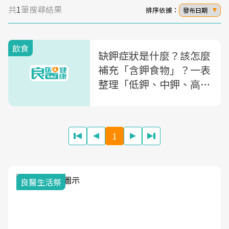
共
1
筆搜尋結果
排序依據：
發布日期
飲食
缺鉀症狀是什麼？該怎麼
補充「含鉀食物」？一表
整理「低鉀、中鉀、高
鉀」食物排行榜
1
我與健康韌性的距離