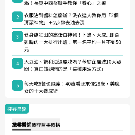
竭！長庚中西醫聯手教你「養心」之道
衣服沾到醬料怎麼辦？洗衣達人教你用「2個
2
清潔神物」＋2步驟去油去漬
健身族狂囤的高蛋白神物！卜蜂、大成...即食
3
雞胸肉十大排行出爐：第一名平均一片不到50
元
大豆油、調和油還能吃嗎？苯駢芘風波10大疑
4
問：真正該避開的是「這種用油方式」
每天吃6餐也能瘦！40歲看起來像28歲，美魔
5
女的十大養成術
搜尋良醫
搜尋
醫師
搜尋
醫事機構