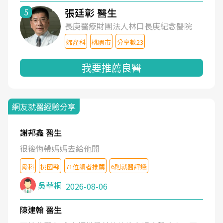
張廷彰 醫生
5
長庚醫療財團法人林口長庚紀念醫院
婦產科
桃園市
分享數23
我要推薦良醫
網友就醫經驗分享
謝邦鑫 醫生
很後悔帶媽媽去給他開
骨科
桃園縣
71位讀者推薦
6則就醫評鑑
吳華桐
2026-08-06
陳建翰 醫生