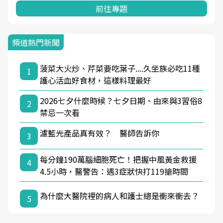
前往專題
頻道熱門新聞
菠菜大火炒、芹菜要吃葉子....久坐族必吃11種
1
護心活血好食材，這樣料理最好
2026七夕什麼時候？七夕日期、由來與3習俗8
2
禁忌一次看
濾藍光產品真有效？ 醫師告訴你
3
每分鐘190萬腦細胞死亡！把握中風黃金救援
4
4.5小時，醫警告：遇3症狀快打119搶時間
為什麼大醫院裡的病人和護士總是衝來衝去？
5