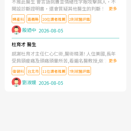
不推此醫生 會言語挑釁並情緒性字眼攻擊病人，不
開設診斷證明書，還會質疑其他醫生的判斷！
更多
婦產科
嘉義縣
20位讀者推薦
2則就醫評鑑
殷迺中
2026-08-05
杜育才 醫生
感謝杜育才主任仁心仁術,醫術精湛! 人住美國,長年
受肩頸痠痛及頭痛頭暈所苦,看遍名醫教授,做了各種
更多
檢查,也嘗試過西醫打針,中醫針灸及物理徒手治療都
復健科
台北市
11位讀者推薦
7則就醫評鑑
沒有用,後來連吃到嗎啡類止痛藥都效果有限,只是壓
症狀,沒多久就痛起來,多年失眠嚴重影響生活品質.
劉淑媛
2026-08-05
台灣親友介紹忠孝醫院杜育才主任是頸頭症候群專
家,上網搜尋杜主任相關文章新聞跟網路評價之後,下
定決心飛回台北找杜醫師診治. 杜主任的乾針跟增生
治療真的很厲害,第一次乾針就覺得整個肩頸鬆開,回
家特別好睡,經過幾次治療,長年頑疾已經好了大半,杜
主任除了打針超厲害,還會一直交代要改善姿勢跟好
好做運動,看診態度親切溫暖,真的是不可多得的良醫,