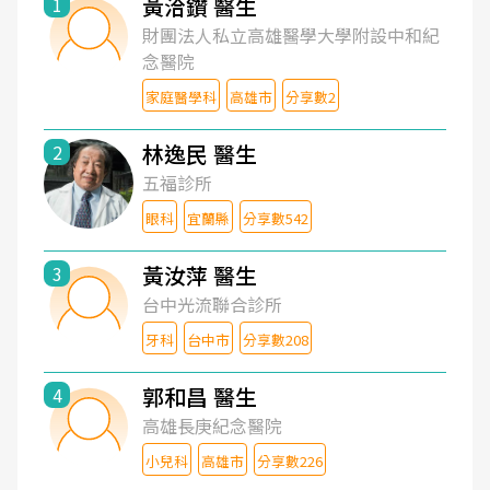
黃洽鑽 醫生
1
財團法人私立高雄醫學大學附設中和紀
念醫院
家庭醫學科
高雄市
分享數2
林逸民 醫生
2
五福診所
眼科
宜蘭縣
分享數542
黃汝萍 醫生
3
台中光流聯合診所
牙科
台中市
分享數208
郭和昌 醫生
4
高雄長庚紀念醫院
小兒科
高雄市
分享數226