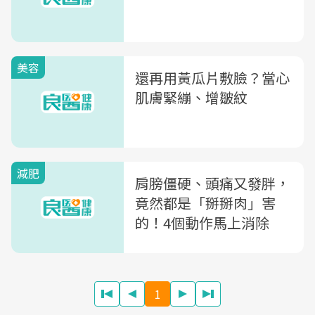
美容
還再用黃瓜片敷臉？當心
肌膚緊繃、增皺紋
減肥
肩膀僵硬、頭痛又發胖，
竟然都是「掰掰肉」害
的！4個動作馬上消除
1