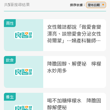
共
5
筆搜尋結果
排序依據：
發布日期
兩性
女性雜誌都說「做愛會變
漂亮、談戀愛會分泌女性
荷爾蒙」…婦產科醫師：
你是笨蛋嗎？
飲食
降膽固醇、解便祕 檸檬
水妙用多
養生
喝不加糖檸檬水 降膽固
醇解便秘