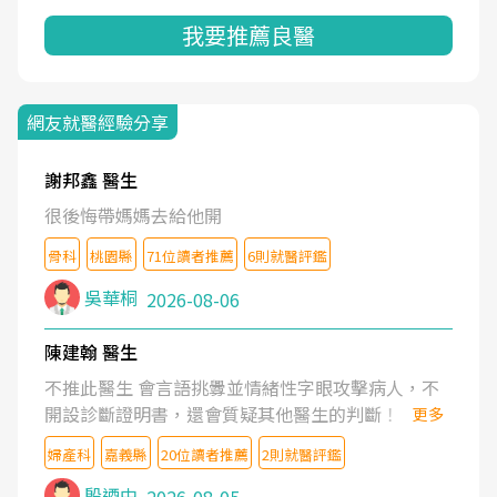
我要推薦良醫
網友就醫經驗分享
謝邦鑫 醫生
很後悔帶媽媽去給他開
骨科
桃園縣
71位讀者推薦
6則就醫評鑑
吳華桐
2026-08-06
陳建翰 醫生
不推此醫生 會言語挑釁並情緒性字眼攻擊病人，不
開設診斷證明書，還會質疑其他醫生的判斷！
更多
婦產科
嘉義縣
20位讀者推薦
2則就醫評鑑
殷迺中