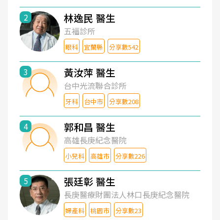
林逸民 醫生
2
五福診所
眼科
宜蘭縣
分享數542
黃汝萍 醫生
3
台中光流聯合診所
牙科
台中市
分享數208
郭和昌 醫生
4
高雄長庚紀念醫院
小兒科
高雄市
分享數226
張廷彰 醫生
5
長庚醫療財團法人林口長庚紀念醫院
婦產科
桃園市
分享數23