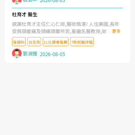
2026-08-05
杜育才 醫生
感謝杜育才主任仁心仁術,醫術精湛! 人住美國,長年
受肩頸痠痛及頭痛頭暈所苦,看遍名醫教授,做了各種
更多
檢查,也嘗試過西醫打針,中醫針灸及物理徒手治療都
復健科
台北市
11位讀者推薦
7則就醫評鑑
沒有用,後來連吃到嗎啡類止痛藥都效果有限,只是壓
症狀,沒多久就痛起來,多年失眠嚴重影響生活品質.
劉淑媛
2026-08-05
台灣親友介紹忠孝醫院杜育才主任是頸頭症候群專
家,上網搜尋杜主任相關文章新聞跟網路評價之後,下
定決心飛回台北找杜醫師診治. 杜主任的乾針跟增生
治療真的很厲害,第一次乾針就覺得整個肩頸鬆開,回
家特別好睡,經過幾次治療,長年頑疾已經好了大半,杜
主任除了打針超厲害,還會一直交代要改善姿勢跟好
好做運動,看診態度親切溫暖,真的是不可多得的良醫,
大力推荐!