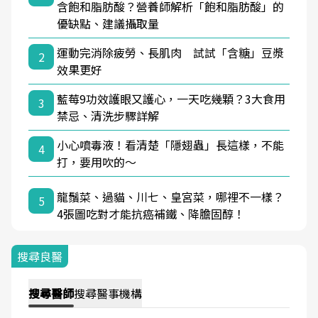
含飽和脂肪酸？營養師解析「飽和脂肪酸」的
優缺點、建議攝取量
運動完消除疲勞、長肌肉 試試「含糖」豆漿
2
效果更好
藍莓9功效護眼又護心，一天吃幾顆？3大食用
3
禁忌、清洗步驟詳解
小心噴毒液！看清楚「隱翅蟲」長這樣，不能
4
打，要用吹的～
龍鬚菜、過貓、川七、皇宮菜，哪裡不一樣？
5
4張圖吃對才能抗癌補鐵、降膽固醇！
搜尋良醫
搜尋
醫師
搜尋
醫事機構