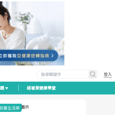
登入
專題
紐崔萊健康學堂
我與健康韌性的距離
荷爾蒙時光
2025健檢