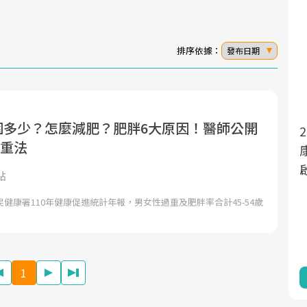
排序依據：
發布日期
範圍多少？怎麼減肥？肥胖6大原因！醫師公開
面對超高齡社會的浪潮，台灣正在快速邁
2025年，就到良醫生活祭體驗「一站式健
減重法
向「健康照護」的新時代。隨著國家政策
康新生活」，從講座、體驗到運動，全面
如「健康台灣推動委員會」與「長照3.0」
啟動你的健康革命！
點
的推進，「預防醫學」已成全民關注的核
健康署110年健康促進統計年報，男女性過重及肥胖率合計45-54歲
心議題。然而，健檢不只是醫療院所的服
務，更是民眾了解自身健康狀況、啟動健
康管理的重要起點。
1
前往專題
前往專題