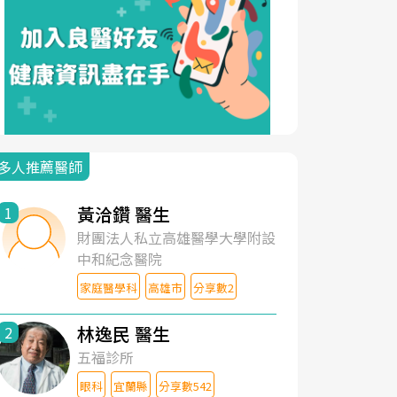
多人推薦醫師
黃洽鑽 醫生
1
財團法人私立高雄醫學大學附設
中和紀念醫院
家庭醫學科
高雄市
分享數2
林逸民 醫生
2
五福診所
眼科
宜蘭縣
分享數542