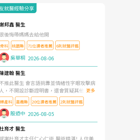
友就醫經驗分享
謝邦鑫 醫生
很後悔帶媽媽去給他開
骨科
桃園縣
71位讀者推薦
6則就醫評鑑
吳華桐
2026-08-06
陳建翰 醫生
不推此醫生 會言語挑釁並情緒性字眼攻擊病
人，不開設診斷證明書，還會質疑其他醫生
更多
的判斷！
婦產科
嘉義縣
20位讀者推薦
2則就醫評鑑
殷迺中
2026-08-05
杜育才 醫生
感謝杜育才主任仁心仁術,醫術精湛! 人住美