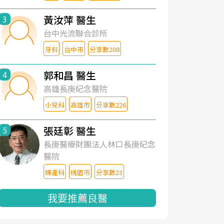
黃汝萍 醫生
3
台中光流聯合診所
牙科
台中市
分享數208
郭和昌 醫生
4
高雄長庚紀念醫院
小兒科
高雄市
分享數226
張廷彰 醫生
5
長庚醫療財團法人林口長庚紀念
醫院
婦產科
桃園市
分享數23
我要推薦良醫