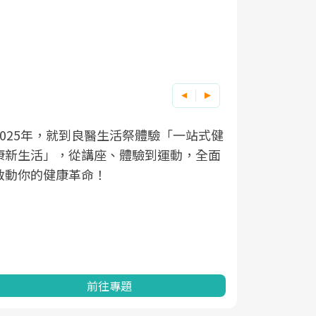
良醫健康網從「換季的身體變化」出發，
根據不同性
因應超高齡
透過醫學觀點與日常感受的對話，建立對
在、未來的
「2025
亞健康的認知，進而引導實際的改善行
知道該如何
促進為目的
動。
健康的關鍵
分析進行全
灣健康促進
前往專題