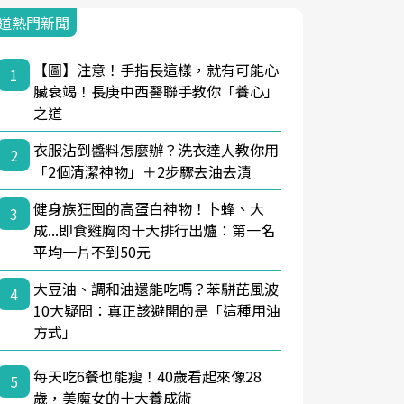
道熱門新聞
【圖】注意！手指長這樣，就有可能心
1
臟衰竭！長庚中西醫聯手教你「養心」
之道
衣服沾到醬料怎麼辦？洗衣達人教你用
2
「2個清潔神物」＋2步驟去油去漬
健身族狂囤的高蛋白神物！卜蜂、大
3
成...即食雞胸肉十大排行出爐：第一名
平均一片不到50元
大豆油、調和油還能吃嗎？苯駢芘風波
4
10大疑問：真正該避開的是「這種用油
方式」
每天吃6餐也能瘦！40歲看起來像28
5
歲，美魔女的十大養成術