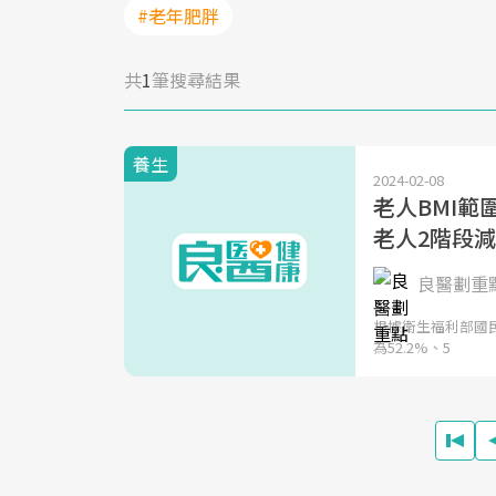
#老年肥胖
共
1
筆搜尋結果
養生
2024-02-08
老人BMI
老人2階段
良醫劃重
根據衛生福利部國民
為52.2%、5