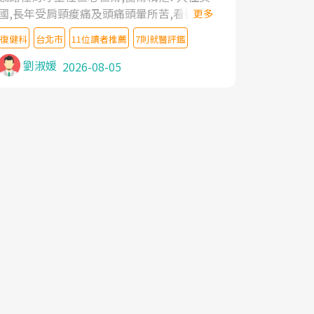
國,長年受肩頸痠痛及頭痛頭暈所苦,看遍名醫
更多
教授,做了各種檢查,也嘗試過西醫打針,中醫
復健科
台北市
11位讀者推薦
7則就醫評鑑
針灸及物理徒手治療都沒有用,後來連吃到嗎
啡類止痛藥都效果有限,只是壓症狀,沒多久就
劉淑媛
2026-08-05
痛起來,多年失眠嚴重影響生活品質. 台灣親
友介紹忠孝醫院杜育才主任是頸頭症候群專
家,上網搜尋杜主任相關文章新聞跟網路評價
之後,下定決心飛回台北找杜醫師診治. 杜主
任的乾針跟增生治療真的很厲害,第一次乾針
就覺得整個肩頸鬆開,回家特別好睡,經過幾次
治療,長年頑疾已經好了大半,杜主任除了打針
超厲害,還會一直交代要改善姿勢跟好好做運
動,看診態度親切溫暖,真的是不可多得的良
醫,大力推荐!