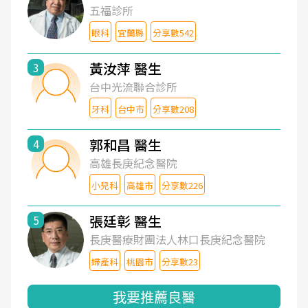
五福診所
眼科
宜蘭縣
分享數542
黃汝萍 醫生
3
台中光流聯合診所
牙科
台中市
分享數208
郭和昌 醫生
4
高雄長庚紀念醫院
小兒科
高雄市
分享數226
張廷彰 醫生
5
長庚醫療財團法人林口長庚紀念醫院
婦產科
桃園市
分享數23
我要推薦良醫