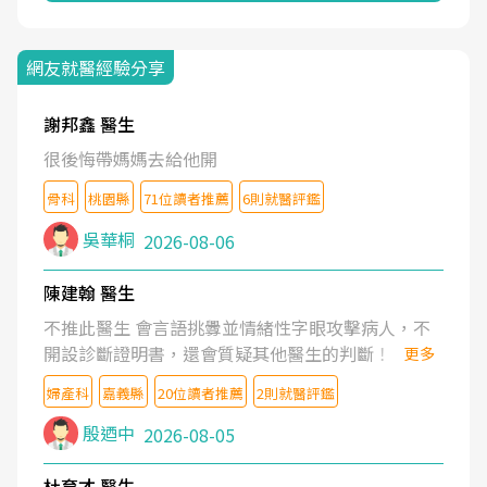
網友就醫經驗分享
謝邦鑫 醫生
很後悔帶媽媽去給他開
骨科
桃園縣
71位讀者推薦
6則就醫評鑑
吳華桐
2026-08-06
陳建翰 醫生
不推此醫生 會言語挑釁並情緒性字眼攻擊病人，不
開設診斷證明書，還會質疑其他醫生的判斷！
更多
婦產科
嘉義縣
20位讀者推薦
2則就醫評鑑
殷迺中
2026-08-05
杜育才 醫生