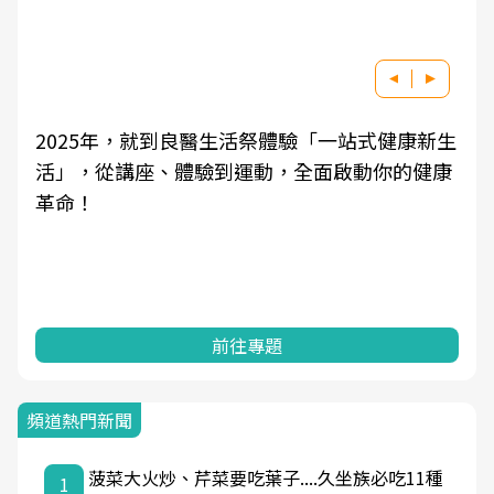
康新生
良醫健康網從「換季的身體變化」出發，透過
的健康
學觀點與日常感受的對話，建立對亞健康的認
知，進而引導實際的改善行動。
前往專題
頻道熱門新聞
菠菜大火炒、芹菜要吃葉子....久坐族必吃11種
1