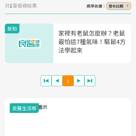
共
1
筆搜尋結果
排序依據：
發布日期
新知
家裡有老鼠怎麼辦？老鼠
最怕這7種氣味！驅鼠4方
法學起來
1
我與健康韌性的距離