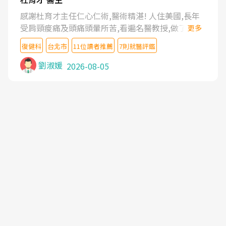
感謝杜育才主任仁心仁術,醫術精湛! 人住美國,長年
受肩頸痠痛及頭痛頭暈所苦,看遍名醫教授,做了各種
更多
檢查,也嘗試過西醫打針,中醫針灸及物理徒手治療都
復健科
台北市
11位讀者推薦
7則就醫評鑑
沒有用,後來連吃到嗎啡類止痛藥都效果有限,只是壓
症狀,沒多久就痛起來,多年失眠嚴重影響生活品質.
劉淑媛
2026-08-05
台灣親友介紹忠孝醫院杜育才主任是頸頭症候群專
家,上網搜尋杜主任相關文章新聞跟網路評價之後,下
定決心飛回台北找杜醫師診治. 杜主任的乾針跟增生
治療真的很厲害,第一次乾針就覺得整個肩頸鬆開,回
家特別好睡,經過幾次治療,長年頑疾已經好了大半,杜
主任除了打針超厲害,還會一直交代要改善姿勢跟好
好做運動,看診態度親切溫暖,真的是不可多得的良醫,
大力推荐!