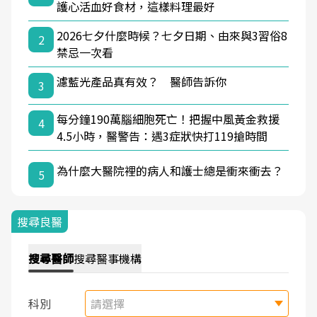
護心活血好食材，這樣料理最好
2026七夕什麼時候？七夕日期、由來與3習俗8
2
禁忌一次看
濾藍光產品真有效？ 醫師告訴你
3
每分鐘190萬腦細胞死亡！把握中風黃金救援
4
4.5小時，醫警告：遇3症狀快打119搶時間
為什麼大醫院裡的病人和護士總是衝來衝去？
5
搜尋良醫
搜尋
醫師
搜尋
醫事機構
科別
請選擇