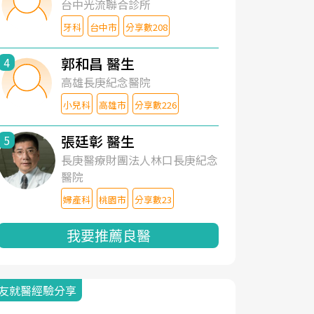
台中光流聯合診所
牙科
台中市
分享數208
郭和昌 醫生
4
高雄長庚紀念醫院
小兒科
高雄市
分享數226
張廷彰 醫生
5
長庚醫療財團法人林口長庚紀念
醫院
婦產科
桃園市
分享數23
我要推薦良醫
友就醫經驗分享