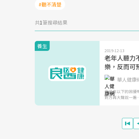
#聽不清楚
共
1
筆搜尋結果
養生
2019-12-13
老年人聽力
樂，反而可
華人健康
你也有以下的困擾
對方再大聲說一遍