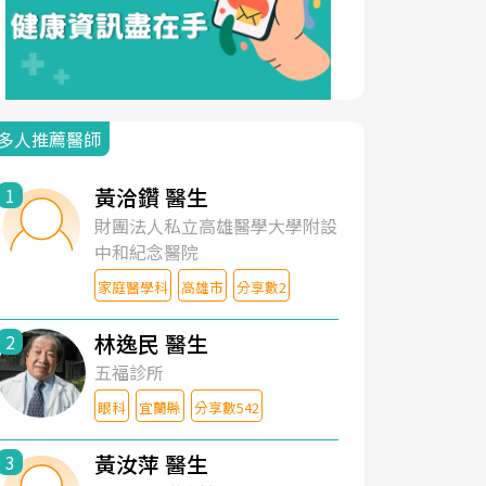
多人推薦醫師
黃洽鑽 醫生
1
財團法人私立高雄醫學大學附設
中和紀念醫院
家庭醫學科
高雄市
分享數2
林逸民 醫生
2
五福診所
眼科
宜蘭縣
分享數542
黃汝萍 醫生
3