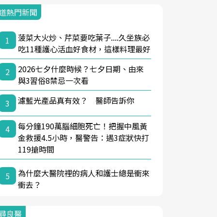
道熱門新聞
菠菜大火炒、芹菜要吃葉子....久坐族必
1
吃11種護心活血好食材，這樣料理最好
2026七夕什麼時候？七夕日期、由來
2
與3習俗8禁忌一次看
濾藍光產品真有效？ 醫師告訴你
3
每分鐘190萬腦細胞死亡！把握中風黃
4
金救援4.5小時，醫警告：遇3症狀快打
119搶時間
為什麼大醫院裡的病人和護士總是衝來
5
衝去？
尋良醫