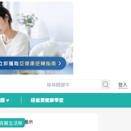
登入
專題
紐崔萊健康學堂
我與健康韌性的距離
荷爾蒙時光
2025健檢