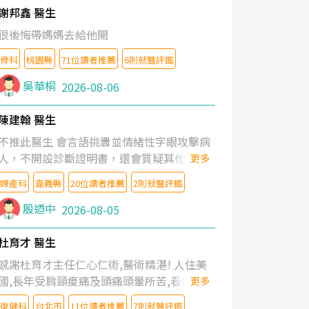
謝邦鑫 醫生
很後悔帶媽媽去給他開
骨科
桃園縣
71位讀者推薦
6則就醫評鑑
吳華桐
2026-08-06
陳建翰 醫生
不推此醫生 會言語挑釁並情緒性字眼攻擊病
人，不開設診斷證明書，還會質疑其他醫生
更多
的判斷！
婦產科
嘉義縣
20位讀者推薦
2則就醫評鑑
殷迺中
2026-08-05
杜育才 醫生
感謝杜育才主任仁心仁術,醫術精湛! 人住美
國,長年受肩頸痠痛及頭痛頭暈所苦,看遍名醫
更多
教授,做了各種檢查,也嘗試過西醫打針,中醫
復健科
台北市
11位讀者推薦
7則就醫評鑑