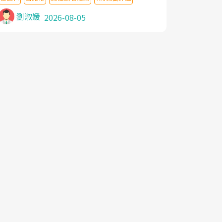
針灸及物理徒手治療都沒有用,後來連吃到嗎
啡類止痛藥都效果有限,只是壓症狀,沒多久就
劉淑媛
2026-08-05
痛起來,多年失眠嚴重影響生活品質. 台灣親
友介紹忠孝醫院杜育才主任是頸頭症候群專
家,上網搜尋杜主任相關文章新聞跟網路評價
之後,下定決心飛回台北找杜醫師診治. 杜主
任的乾針跟增生治療真的很厲害,第一次乾針
就覺得整個肩頸鬆開,回家特別好睡,經過幾次
治療,長年頑疾已經好了大半,杜主任除了打針
超厲害,還會一直交代要改善姿勢跟好好做運
動,看診態度親切溫暖,真的是不可多得的良
醫,大力推荐!