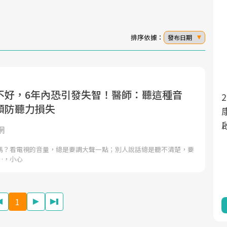
排序依據：
發布日期
不好，6年內恐引發失智！醫師：聽這種音
面對超高齡社會的浪潮，台灣正在快速邁
2025年，就到良醫生活祭體驗「一站式健
預防聽力損失
向「健康照護」的新時代。隨著國家政策
康新生活」，從講座、體驗到運動，全面
如「健康台灣推動委員會」與「長照3.0」
啟動你的健康革命！
網
的推進，「預防醫學」已成全民關注的核
嗎？看電視的音量，總是要調大聲一點；別人說話總是聽不清楚，要
心議題。然而，健檢不只是醫療院所的服
…，小心
務，更是民眾了解自身健康狀況、啟動健
康管理的重要起點。
1
前往專題
前往專題