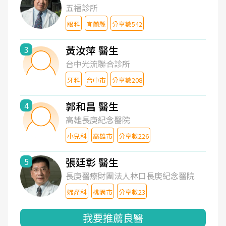
五福診所
眼科
宜蘭縣
分享數542
黃汝萍 醫生
3
台中光流聯合診所
牙科
台中市
分享數208
郭和昌 醫生
4
高雄長庚紀念醫院
小兒科
高雄市
分享數226
張廷彰 醫生
5
長庚醫療財團法人林口長庚紀念醫院
婦產科
桃園市
分享數23
我要推薦良醫