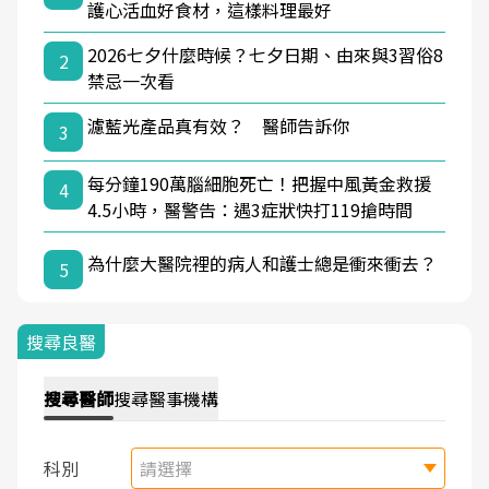
護心活血好食材，這樣料理最好
2026七夕什麼時候？七夕日期、由來與3習俗8
2
禁忌一次看
濾藍光產品真有效？ 醫師告訴你
3
每分鐘190萬腦細胞死亡！把握中風黃金救援
4
4.5小時，醫警告：遇3症狀快打119搶時間
為什麼大醫院裡的病人和護士總是衝來衝去？
5
搜尋良醫
搜尋
醫師
搜尋
醫事機構
科別
請選擇