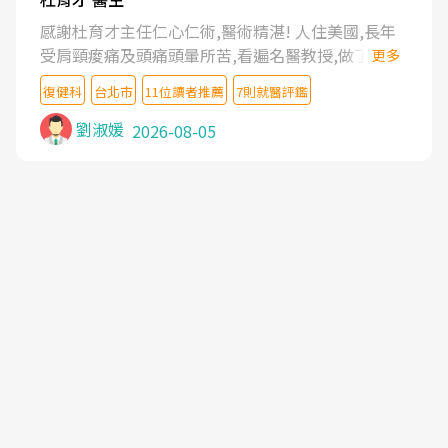
感謝杜育才主任仁心仁術,醫術精湛! 人住美國,長年
受肩頸痠痛及頭痛頭暈所苦,看遍名醫教授,做了各種
更多
檢查,也嘗試過西醫打針,中醫針灸及物理徒手治療都
復健科
台北市
11位讀者推薦
7則就醫評鑑
沒有用,後來連吃到嗎啡類止痛藥都效果有限,只是壓
症狀,沒多久就痛起來,多年失眠嚴重影響生活品質.
劉淑媛
2026-08-05
台灣親友介紹忠孝醫院杜育才主任是頸頭症候群專
家,上網搜尋杜主任相關文章新聞跟網路評價之後,下
定決心飛回台北找杜醫師診治. 杜主任的乾針跟增生
治療真的很厲害,第一次乾針就覺得整個肩頸鬆開,回
家特別好睡,經過幾次治療,長年頑疾已經好了大半,杜
主任除了打針超厲害,還會一直交代要改善姿勢跟好
好做運動,看診態度親切溫暖,真的是不可多得的良醫,
大力推荐!