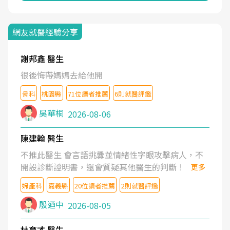
網友就醫經驗分享
謝邦鑫 醫生
很後悔帶媽媽去給他開
骨科
桃園縣
71位讀者推薦
6則就醫評鑑
吳華桐
2026-08-06
陳建翰 醫生
不推此醫生 會言語挑釁並情緒性字眼攻擊病人，不
開設診斷證明書，還會質疑其他醫生的判斷！
更多
婦產科
嘉義縣
20位讀者推薦
2則就醫評鑑
殷迺中
2026-08-05
杜育才 醫生