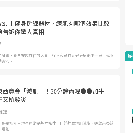
VS. 上健身房練器材，練肌肉哪個效果比較
驗告訴你驚人真相
特
最
的身軀，獨自穿越來往的人潮，好不容易來到健身房退下一身正式服
動背心，
東西竟會「減肌」！30分鐘內喝●●加牛
脂又抗發炎
雜誌
，熱量控制＋規律運動是基本條件，但若想要增肌減脂，運動前後該
：運動