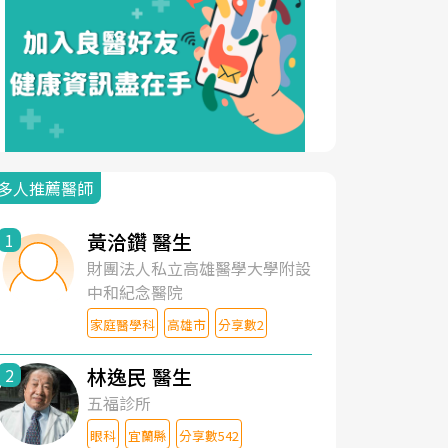
多人推薦醫師
黃洽鑽 醫生
1
財團法人私立高雄醫學大學附設
中和紀念醫院
家庭醫學科
高雄市
分享數2
林逸民 醫生
2
五福診所
眼科
宜蘭縣
分享數542