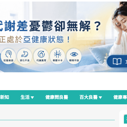
新知
生活
健康問良醫
百大良醫
健康
良醫生活祭
我與健康韌性的距離