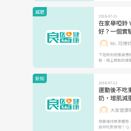
減肥
2016-07-21
在家舉啞鈴 
好？一個實
Mr. 司博
下班時刻拖著疲憊
裝、換上輕鬆的運
新知
2016-07-12
運動後不吃
奶，增肌減
大家健康
想要維持標準體態
如何吃對食物？ Q