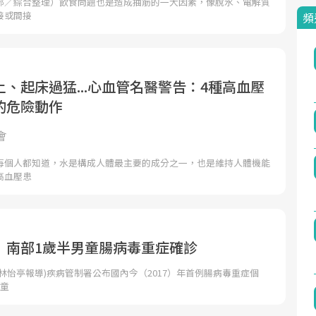
部／綜合整理）飲食問題也是造成抽筋的一大因素，像脫水、電解質
接或間接
頻
、起床過猛...心血管名醫警告：4種高血壓
的危險動作
會
每個人都知道，水是構成人體最主要的成分之一，也是維持人體機能
高血壓患
 南部1歲半男童腸病毒重症確診
林怡亭報導)疾病管制署公布國內今（2017）年首例腸病毒重症個
男童