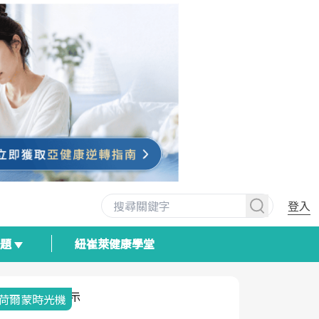
登入
專題
紐崔萊健康學堂
荷爾蒙時光機
2025健檢