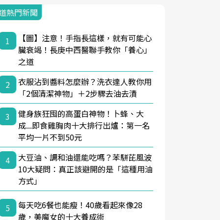
道熱門新聞
【圖】注意！手指長這樣，就有可能心
1
臟衰竭！長庚中西醫聯手教你「養心」
之道
衣服沾到醬料怎麼辦？洗衣達人教你用
2
「2個清潔神物」＋2步驟去油去漬
健身族狂囤的高蛋白神物！卜蜂、大
3
成...即食雞胸肉十大排行出爐：第一名
平均一片不到50元
大豆油、調和油還能吃嗎？苯駢芘風波
4
10大疑問：真正該避開的是「這種用油
方式」
每天吃6餐也能瘦！40歲看起來像28
5
歲，美魔女的十大養成術