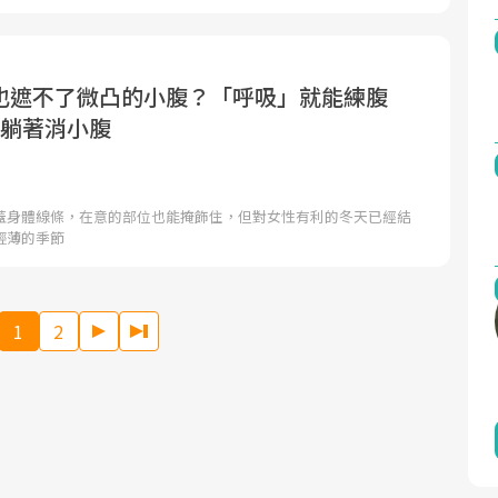
也遮不了微凸的小腹？「呼吸」就能練腹
作躺著消小腹
蓋身體線條，在意的部位也能掩飾住，但對女性有利的冬天已經結
輕薄的季節
1
2