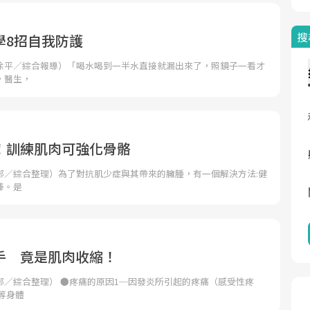
搜
學8招自我防護
徐平／綜合報導）「喝水喝到一半水直接就漏出來了，照鏡子一看才
，醫生，
！訓練肌肉可強化骨骼
部／綜合整理）為了對抗肌少症與其帶來的臃腫，有一個解決方法:健
棒。是
手 竟是肌肉收縮！
部／綜合整理） ●疼痛的原因1─因發炎所引起的疼痛（感受性疼
等身體