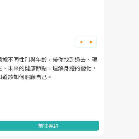
根據不同性別與年齡，帶你找到過去、現
因應超高齡
在、未來的健康節點，理解身體的變化，
「2025
知道該如何照顧自己。
促進為目的
健康的關鍵
分析進行全
灣健康促進
前往專題