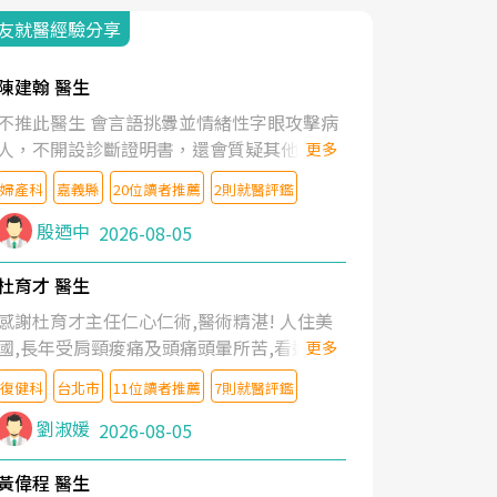
友就醫經驗分享
陳建翰 醫生
不推此醫生 會言語挑釁並情緒性字眼攻擊病
人，不開設診斷證明書，還會質疑其他醫生
更多
的判斷！
婦產科
嘉義縣
20位讀者推薦
2則就醫評鑑
殷迺中
2026-08-05
杜育才 醫生
感謝杜育才主任仁心仁術,醫術精湛! 人住美
國,長年受肩頸痠痛及頭痛頭暈所苦,看遍名醫
更多
教授,做了各種檢查,也嘗試過西醫打針,中醫
復健科
台北市
11位讀者推薦
7則就醫評鑑
針灸及物理徒手治療都沒有用,後來連吃到嗎
啡類止痛藥都效果有限,只是壓症狀,沒多久就
劉淑媛
2026-08-05
痛起來,多年失眠嚴重影響生活品質. 台灣親
友介紹忠孝醫院杜育才主任是頸頭症候群專
黃偉程 醫生