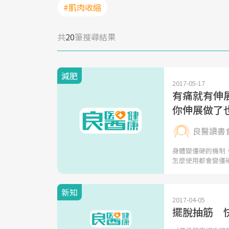
#肌肉收縮
共
20
筆搜尋結果
減肥
2017-05-17
有痛就有伸
你伸展做了
良醫讀書
身體變僵硬的機制
怎麼使用都會變僵
新知
2017-04-05
擺脫抽筋 