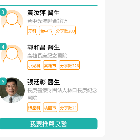
黃汝萍 醫生
3
台中光流聯合診所
牙科
台中市
分享數208
郭和昌 醫生
4
高雄長庚紀念醫院
小兒科
高雄市
分享數226
張廷彰 醫生
5
長庚醫療財團法人林口長庚紀念
醫院
婦產科
桃園市
分享數23
我要推薦良醫