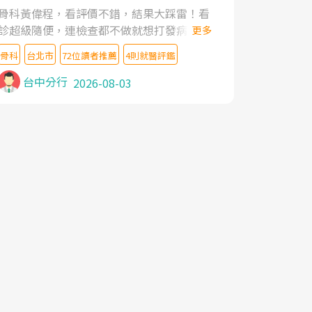
家,上網搜尋杜主任相關文章新聞跟網路評價
骨科黃偉程，看評價不錯，結果大踩雷！看
之後,下定決心飛回台北找杜醫師診治. 杜主
診超級隨便，連檢查都不做就想打發病人，
更多
任的乾針跟增生治療真的很厲害,第一次乾針
還好大的官威 ... 想詢問病情還被陰陽怪氣嘲
就覺得整個肩頸鬆開,回家特別好睡,經過幾次
骨科
台北市
72位讀者推薦
4則就醫評鑑
諷一番。可能好評帶來的大頭症，變得自負
治療,長年頑疾已經好了大半,杜主任除了打針
不尊重病人。醫術也不行，畢竟連檢查都懶
台中分行
2026-08-03
超厲害,還會一直交代要改善姿勢跟好好做運
得做，治療會有用才怪。大家避雷吧！
動,看診態度親切溫暖,真的是不可多得的良
醫,大力推荐!