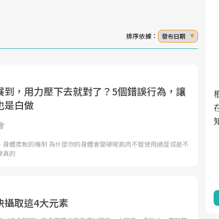
排序依據：
發布日期
展到，用力壓下去就對了？5個錯誤行為，讓
面對超高齡社會的浪潮，台灣正在快速邁
2025年，就到良醫生活祭體驗「一站式健
良醫健康網從「換季的身體變化」出發，
也是白做
向「健康照護」的新時代。隨著國家政策
康新生活」，從講座、體驗到運動，全面
透過醫學觀點與日常感受的對話，建立對
如「健康台灣推動委員會」與「長照3.0」
啟動你的健康革命！
亞健康的認知，進而引導實際的改善行
會
的推進，「預防醫學」已成全民關注的核
動。
、身體柔軟的機制 為什麼你的身體會變硬呢肌肉不管使用過度或是不
心議題。然而，健檢不只是醫療院所的服
硬真的
務，更是民眾了解自身健康狀況、啟動健
康管理的重要起點。
前往專題
前往專題
前往專題
快攝取這4大元素