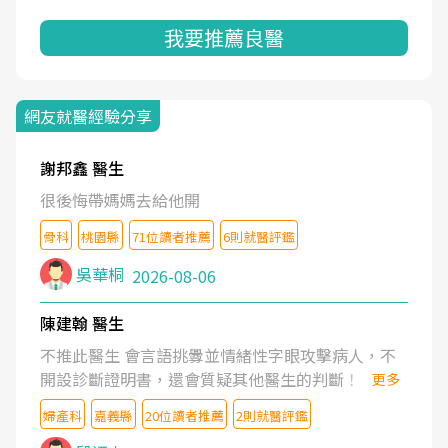
我要推薦良醫
網友就醫經驗分享
謝邦鑫 醫生
很後悔帶媽媽去給他開
骨科
桃園縣
71位讀者推薦
6則就醫評鑑
吳華桐
2026-08-06
陳建翰 醫生
不推此醫生 會言語挑釁並情緒性字眼攻擊病人，不
開設診斷證明書，還會質疑其他醫生的判斷！
更多
婦產科
嘉義縣
20位讀者推薦
2則就醫評鑑