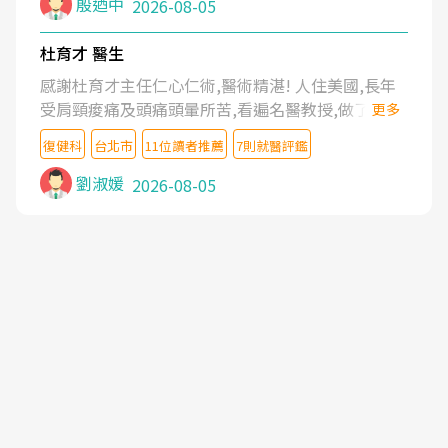
殷迺中
2026-08-05
杜育才 醫生
感謝杜育才主任仁心仁術,醫術精湛! 人住美國,長年
受肩頸痠痛及頭痛頭暈所苦,看遍名醫教授,做了各種
更多
檢查,也嘗試過西醫打針,中醫針灸及物理徒手治療都
復健科
台北市
11位讀者推薦
7則就醫評鑑
沒有用,後來連吃到嗎啡類止痛藥都效果有限,只是壓
症狀,沒多久就痛起來,多年失眠嚴重影響生活品質.
劉淑媛
2026-08-05
台灣親友介紹忠孝醫院杜育才主任是頸頭症候群專
家,上網搜尋杜主任相關文章新聞跟網路評價之後,下
定決心飛回台北找杜醫師診治. 杜主任的乾針跟增生
治療真的很厲害,第一次乾針就覺得整個肩頸鬆開,回
家特別好睡,經過幾次治療,長年頑疾已經好了大半,杜
主任除了打針超厲害,還會一直交代要改善姿勢跟好
好做運動,看診態度親切溫暖,真的是不可多得的良醫,
大力推荐!