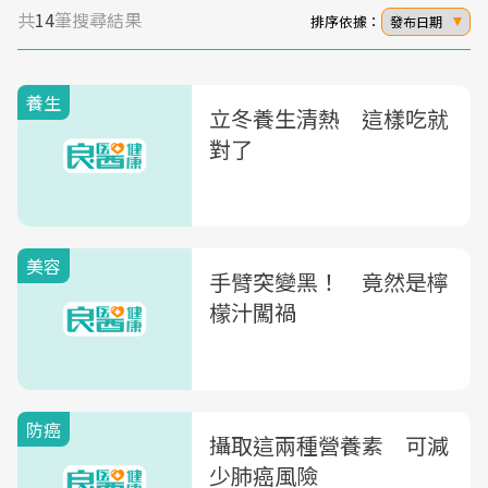
共
14
筆搜尋結果
排序依據：
發布日期
養生
立冬養生清熱 這樣吃就
對了
美容
手臂突變黑！ 竟然是檸
檬汁闖禍
防癌
攝取這兩種營養素 可減
少肺癌風險