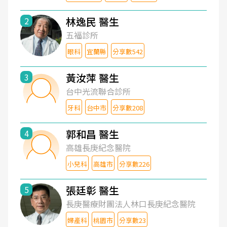
林逸民 醫生
2
五福診所
眼科
宜蘭縣
分享數542
黃汝萍 醫生
3
台中光流聯合診所
牙科
台中市
分享數208
郭和昌 醫生
4
高雄長庚紀念醫院
小兒科
高雄市
分享數226
張廷彰 醫生
5
長庚醫療財團法人林口長庚紀念醫院
婦產科
桃園市
分享數23