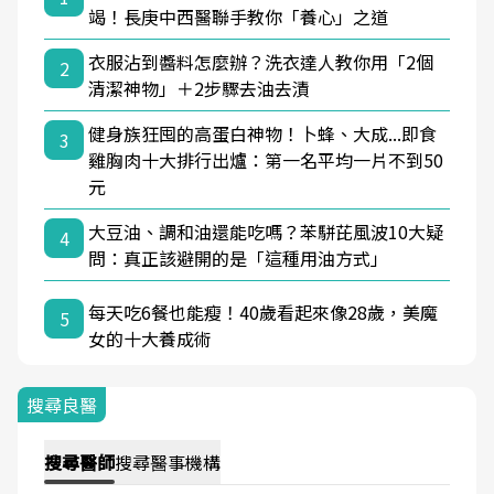
竭！長庚中西醫聯手教你「養心」之道
衣服沾到醬料怎麼辦？洗衣達人教你用「2個
2
清潔神物」＋2步驟去油去漬
健身族狂囤的高蛋白神物！卜蜂、大成...即食
3
雞胸肉十大排行出爐：第一名平均一片不到50
元
大豆油、調和油還能吃嗎？苯駢芘風波10大疑
4
問：真正該避開的是「這種用油方式」
每天吃6餐也能瘦！40歲看起來像28歲，美魔
5
女的十大養成術
搜尋良醫
搜尋
醫師
搜尋
醫事機構