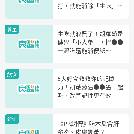
打，就能消除「生味」變
好喝
養生
生吃就浪費了！胡蘿蔔是
健胃「小人參」，拌●●
一起吃還能消便秘～
飲食
5大好食救救你的記憶
力！胡蘿蔔沾●●醬一起
吃，改善記性更有效
新知
《PK網傳》吃木瓜會肝
發炎、皮膚變黃？