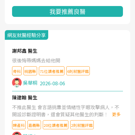
我要推薦良醫
網友就醫經驗分享
謝邦鑫 醫生
很後悔帶媽媽去給他開
骨科
桃園縣
71位讀者推薦
6則就醫評鑑
吳華桐
2026-08-06
陳建翰 醫生
不推此醫生 會言語挑釁並情緒性字眼攻擊病人，不
開設診斷證明書，還會質疑其他醫生的判斷！
更多
婦產科
嘉義縣
20位讀者推薦
2則就醫評鑑