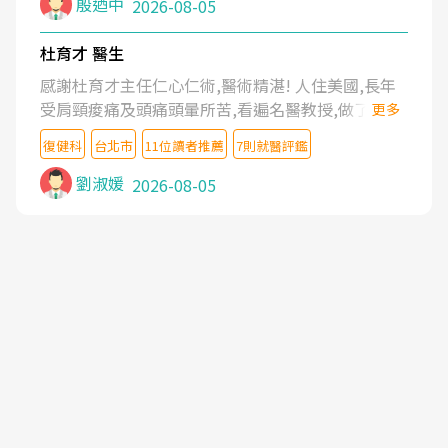
殷迺中
2026-08-05
杜育才 醫生
感謝杜育才主任仁心仁術,醫術精湛! 人住美國,長年
受肩頸痠痛及頭痛頭暈所苦,看遍名醫教授,做了各種
更多
檢查,也嘗試過西醫打針,中醫針灸及物理徒手治療都
復健科
台北市
11位讀者推薦
7則就醫評鑑
沒有用,後來連吃到嗎啡類止痛藥都效果有限,只是壓
症狀,沒多久就痛起來,多年失眠嚴重影響生活品質.
劉淑媛
2026-08-05
台灣親友介紹忠孝醫院杜育才主任是頸頭症候群專
家,上網搜尋杜主任相關文章新聞跟網路評價之後,下
定決心飛回台北找杜醫師診治. 杜主任的乾針跟增生
治療真的很厲害,第一次乾針就覺得整個肩頸鬆開,回
家特別好睡,經過幾次治療,長年頑疾已經好了大半,杜
主任除了打針超厲害,還會一直交代要改善姿勢跟好
好做運動,看診態度親切溫暖,真的是不可多得的良醫,
大力推荐!