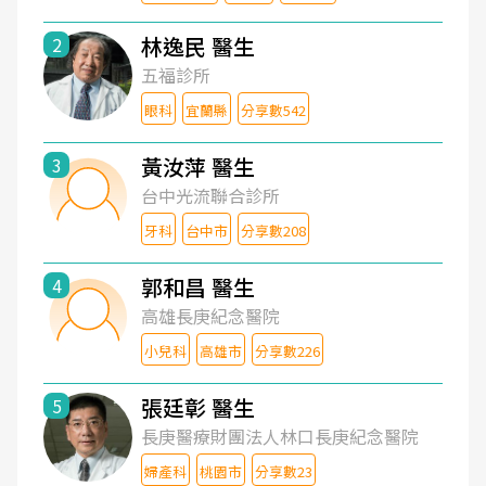
林逸民 醫生
2
五福診所
眼科
宜蘭縣
分享數542
黃汝萍 醫生
3
台中光流聯合診所
牙科
台中市
分享數208
郭和昌 醫生
4
高雄長庚紀念醫院
小兒科
高雄市
分享數226
張廷彰 醫生
5
長庚醫療財團法人林口長庚紀念醫院
婦產科
桃園市
分享數23