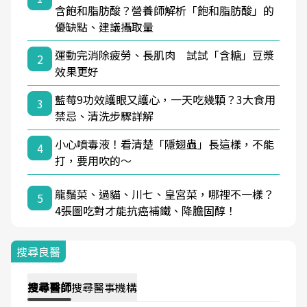
含飽和脂肪酸？營養師解析「飽和脂肪酸」的
優缺點、建議攝取量
運動完消除疲勞、長肌肉 試試「含糖」豆漿
2
效果更好
藍莓9功效護眼又護心，一天吃幾顆？3大食用
3
禁忌、清洗步驟詳解
小心噴毒液！看清楚「隱翅蟲」長這樣，不能
4
打，要用吹的～
龍鬚菜、過貓、川七、皇宮菜，哪裡不一樣？
5
4張圖吃對才能抗癌補鐵、降膽固醇！
搜尋良醫
搜尋
醫師
搜尋
醫事機構