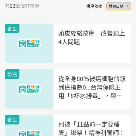
共
22
筆搜尋結果
排序依據：
發布日期
養生
頭皮經絡按摩 改善頂上
4大問題
防癌
從全身80％被癌細胞佔領
到癌指數0...台灣保險王
用「8杯水排毒」，與血
癌共生8年
養生
別被「11點前一定要睡
覺」綁架！精神科醫師：