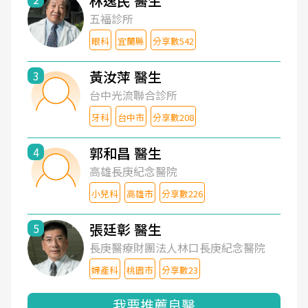
林逸民 醫生
五福診所
眼科
宜蘭縣
分享數542
黃汝萍 醫生
3
台中光流聯合診所
牙科
台中市
分享數208
郭和昌 醫生
4
高雄長庚紀念醫院
小兒科
高雄市
分享數226
張廷彰 醫生
5
長庚醫療財團法人林口長庚紀念醫院
婦產科
桃園市
分享數23
我要推薦良醫