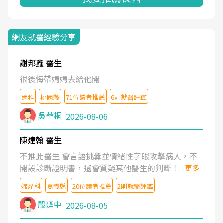
網友就醫經驗分享
謝邦鑫 醫生
很後悔帶媽媽去給他開
骨科
桃園縣
71位讀者推薦
6則就醫評鑑
吳華桐
2026-08-06
陳建翰 醫生
不推此醫生 會言語挑釁並情緒性字眼攻擊病人，不
開設診斷證明書，還會質疑其他醫生的判斷！
更多
婦產科
嘉義縣
20位讀者推薦
2則就醫評鑑
殷迺中
2026-08-05