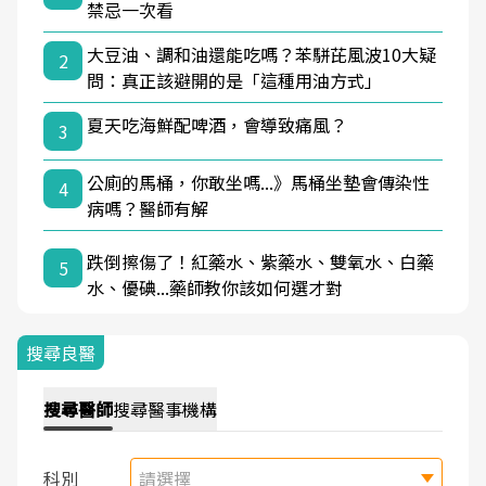
禁忌一次看
大豆油、調和油還能吃嗎？苯駢芘風波10大疑
2
問：真正該避開的是「這種用油方式」
夏天吃海鮮配啤酒，會導致痛風？
3
公廁的馬桶，你敢坐嗎...》馬桶坐墊會傳染性
4
病嗎？醫師有解
跌倒擦傷了！紅藥水、紫藥水、雙氧水、白藥
5
水、優碘...藥師教你該如何選才對
搜尋良醫
搜尋
醫師
搜尋
醫事機構
科別
請選擇