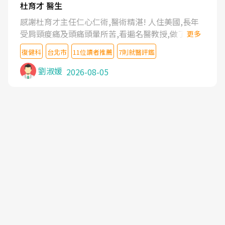
杜育才 醫生
感謝杜育才主任仁心仁術,醫術精湛! 人住美國,長年
受肩頸痠痛及頭痛頭暈所苦,看遍名醫教授,做了各種
更多
檢查,也嘗試過西醫打針,中醫針灸及物理徒手治療都
復健科
台北市
11位讀者推薦
7則就醫評鑑
沒有用,後來連吃到嗎啡類止痛藥都效果有限,只是壓
症狀,沒多久就痛起來,多年失眠嚴重影響生活品質.
劉淑媛
2026-08-05
台灣親友介紹忠孝醫院杜育才主任是頸頭症候群專
家,上網搜尋杜主任相關文章新聞跟網路評價之後,下
定決心飛回台北找杜醫師診治. 杜主任的乾針跟增生
治療真的很厲害,第一次乾針就覺得整個肩頸鬆開,回
家特別好睡,經過幾次治療,長年頑疾已經好了大半,杜
主任除了打針超厲害,還會一直交代要改善姿勢跟好
好做運動,看診態度親切溫暖,真的是不可多得的良醫,
大力推荐!