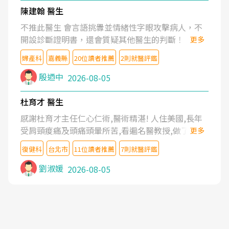
陳建翰 醫生
不推此醫生 會言語挑釁並情緒性字眼攻擊病人，不
開設診斷證明書，還會質疑其他醫生的判斷！
更多
婦產科
嘉義縣
20位讀者推薦
2則就醫評鑑
殷迺中
2026-08-05
杜育才 醫生
感謝杜育才主任仁心仁術,醫術精湛! 人住美國,長年
受肩頸痠痛及頭痛頭暈所苦,看遍名醫教授,做了各種
更多
檢查,也嘗試過西醫打針,中醫針灸及物理徒手治療都
復健科
台北市
11位讀者推薦
7則就醫評鑑
沒有用,後來連吃到嗎啡類止痛藥都效果有限,只是壓
症狀,沒多久就痛起來,多年失眠嚴重影響生活品質.
劉淑媛
2026-08-05
台灣親友介紹忠孝醫院杜育才主任是頸頭症候群專
家,上網搜尋杜主任相關文章新聞跟網路評價之後,下
定決心飛回台北找杜醫師診治. 杜主任的乾針跟增生
治療真的很厲害,第一次乾針就覺得整個肩頸鬆開,回
家特別好睡,經過幾次治療,長年頑疾已經好了大半,杜