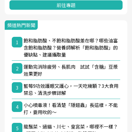
前往專題
頻道熱門新聞
飽和脂肪酸、不飽和脂肪酸差在哪？哪些油富
1
含飽和脂肪酸？營養師解析「飽和脂肪酸」的
優缺點、建議攝取量
運動完消除疲勞、長肌肉 試試「含糖」豆漿
2
效果更好
藍莓9功效護眼又護心，一天吃幾顆？3大食用
3
禁忌、清洗步驟詳解
小心噴毒液！看清楚「隱翅蟲」長這樣，不能
4
打，要用吹的～
龍鬚菜、過貓、川七、皇宮菜，哪裡不一樣？
5