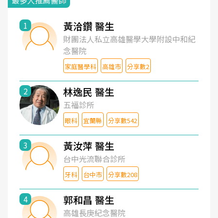
最多人推薦醫師
黃洽鑽 醫生
1
財團法人私立高雄醫學大學附設中和紀
念醫院
家庭醫學科
高雄市
分享數2
林逸民 醫生
2
五福診所
眼科
宜蘭縣
分享數542
黃汝萍 醫生
3
台中光流聯合診所
牙科
台中市
分享數208
郭和昌 醫生
4
高雄長庚紀念醫院