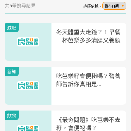
共
5
筆搜尋結果
排序依據：
發布日期
減肥
冬天體重大走鐘？！早餐
一杯芭樂多多清腸又養顏
新知
吃芭樂籽會便秘嗎？營養
師告訴你真相是...
飲食
《最夯問題》吃芭樂不去
籽，會便祕嗎？