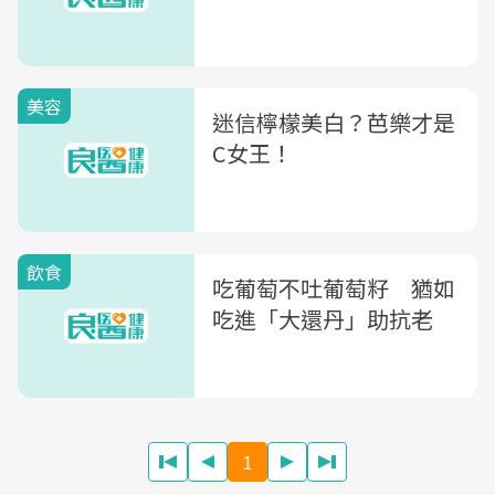
美容
迷信檸檬美白？芭樂才是
C女王！
飲食
吃葡萄不吐葡萄籽 猶如
吃進「大還丹」助抗老
1