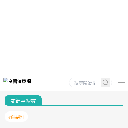
關鍵字搜尋
#芭樂籽