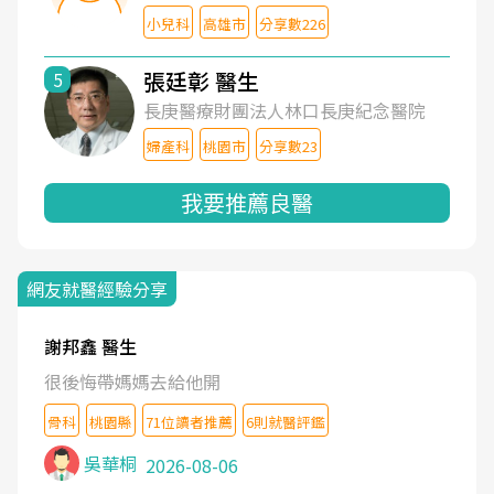
小兒科
高雄市
分享數226
張廷彰 醫生
5
長庚醫療財團法人林口長庚紀念醫院
婦產科
桃園市
分享數23
我要推薦良醫
網友就醫經驗分享
謝邦鑫 醫生
很後悔帶媽媽去給他開
骨科
桃園縣
71位讀者推薦
6則就醫評鑑
吳華桐
2026-08-06