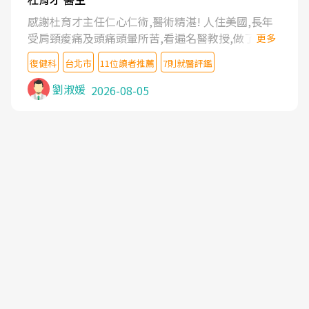
感謝杜育才主任仁心仁術,醫術精湛! 人住美國,長年
受肩頸痠痛及頭痛頭暈所苦,看遍名醫教授,做了各種
更多
檢查,也嘗試過西醫打針,中醫針灸及物理徒手治療都
復健科
台北市
11位讀者推薦
7則就醫評鑑
沒有用,後來連吃到嗎啡類止痛藥都效果有限,只是壓
症狀,沒多久就痛起來,多年失眠嚴重影響生活品質.
劉淑媛
2026-08-05
台灣親友介紹忠孝醫院杜育才主任是頸頭症候群專
家,上網搜尋杜主任相關文章新聞跟網路評價之後,下
定決心飛回台北找杜醫師診治. 杜主任的乾針跟增生
治療真的很厲害,第一次乾針就覺得整個肩頸鬆開,回
家特別好睡,經過幾次治療,長年頑疾已經好了大半,杜
主任除了打針超厲害,還會一直交代要改善姿勢跟好
好做運動,看診態度親切溫暖,真的是不可多得的良醫,
大力推荐!