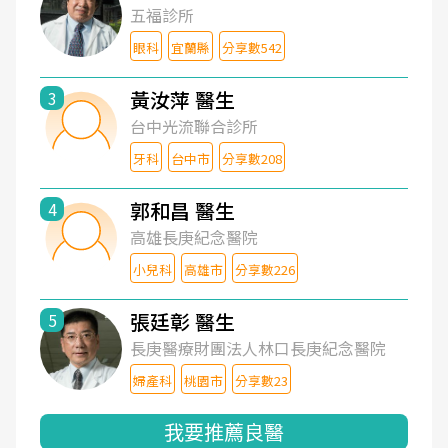
五福診所
眼科
宜蘭縣
分享數542
黃汝萍 醫生
3
台中光流聯合診所
牙科
台中市
分享數208
郭和昌 醫生
4
高雄長庚紀念醫院
小兒科
高雄市
分享數226
張廷彰 醫生
5
長庚醫療財團法人林口長庚紀念醫院
婦產科
桃園市
分享數23
我要推薦良醫