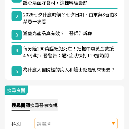
護心活血好食材，這樣料理最好
2026七夕什麼時候？七夕日期、由來與3習俗8
2
禁忌一次看
濾藍光產品真有效？ 醫師告訴你
3
每分鐘190萬腦細胞死亡！把握中風黃金救援
4
4.5小時，醫警告：遇3症狀快打119搶時間
為什麼大醫院裡的病人和護士總是衝來衝去？
5
搜尋良醫
搜尋
醫師
搜尋
醫事機構
科別
請選擇