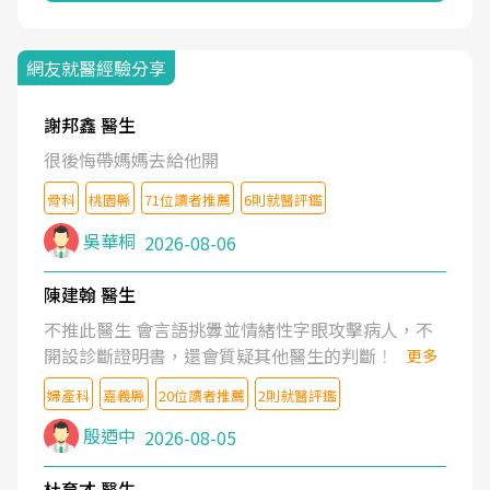
網友就醫經驗分享
謝邦鑫 醫生
很後悔帶媽媽去給他開
骨科
桃園縣
71位讀者推薦
6則就醫評鑑
吳華桐
2026-08-06
陳建翰 醫生
不推此醫生 會言語挑釁並情緒性字眼攻擊病人，不
開設診斷證明書，還會質疑其他醫生的判斷！
更多
婦產科
嘉義縣
20位讀者推薦
2則就醫評鑑
殷迺中
2026-08-05
杜育才 醫生