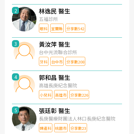
林逸民 醫生
2
五福診所
眼科
宜蘭縣
分享數542
黃汝萍 醫生
3
台中光流聯合診所
牙科
台中市
分享數208
郭和昌 醫生
4
高雄長庚紀念醫院
小兒科
高雄市
分享數226
張廷彰 醫生
5
長庚醫療財團法人林口長庚紀念醫院
婦產科
桃園市
分享數23