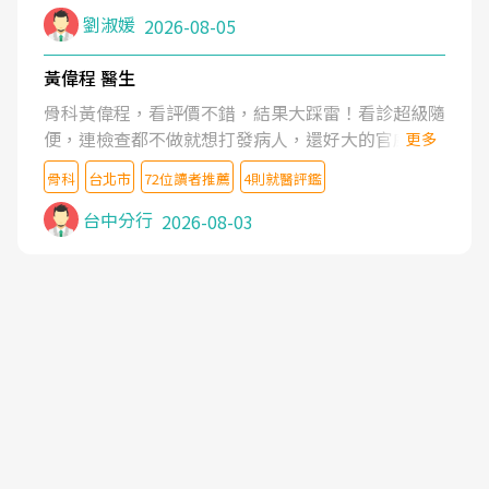
症狀,沒多久就痛起來,多年失眠嚴重影響生活品質.
劉淑媛
2026-08-05
台灣親友介紹忠孝醫院杜育才主任是頸頭症候群專
家,上網搜尋杜主任相關文章新聞跟網路評價之後,下
黃偉程 醫生
定決心飛回台北找杜醫師診治. 杜主任的乾針跟增生
骨科黃偉程，看評價不錯，結果大踩雷！看診超級隨
治療真的很厲害,第一次乾針就覺得整個肩頸鬆開,回
便，連檢查都不做就想打發病人，還好大的官威 ...
更多
家特別好睡,經過幾次治療,長年頑疾已經好了大半,杜
想詢問病情還被陰陽怪氣嘲諷一番。可能好評帶來的
主任除了打針超厲害,還會一直交代要改善姿勢跟好
骨科
台北市
72位讀者推薦
4則就醫評鑑
大頭症，變得自負不尊重病人。醫術也不行，畢竟連
好做運動,看診態度親切溫暖,真的是不可多得的良醫,
檢查都懶得做，治療會有用才怪。大家避雷吧！
台中分行
2026-08-03
大力推荐!