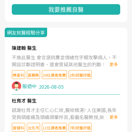
我要推薦良醫
網友就醫經驗分享
陳建翰 醫生
不推此醫生 會言語挑釁並情緒性字眼攻擊病人，不
開設診斷證明書，還會質疑其他醫生的判斷！
更多
婦產科
嘉義縣
20位讀者推薦
2則就醫評鑑
殷迺中
2026-08-05
杜育才 醫生
感謝杜育才主任仁心仁術,醫術精湛! 人住美國,長年
受肩頸痠痛及頭痛頭暈所苦,看遍名醫教授,做了各種
更多
檢查,也嘗試過西醫打針,中醫針灸及物理徒手治療都
復健科
台北市
11位讀者推薦
7則就醫評鑑
沒有用,後來連吃到嗎啡類止痛藥都效果有限,只是壓