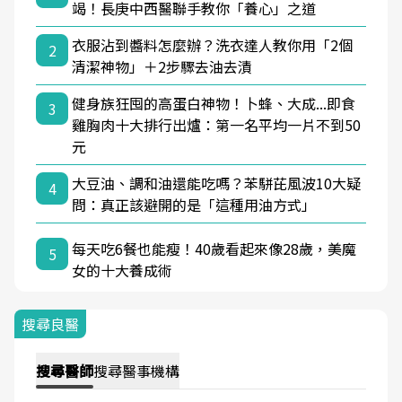
竭！長庚中西醫聯手教你「養心」之道
衣服沾到醬料怎麼辦？洗衣達人教你用「2個
2
清潔神物」＋2步驟去油去漬
健身族狂囤的高蛋白神物！卜蜂、大成...即食
3
雞胸肉十大排行出爐：第一名平均一片不到50
元
大豆油、調和油還能吃嗎？苯駢芘風波10大疑
4
問：真正該避開的是「這種用油方式」
每天吃6餐也能瘦！40歲看起來像28歲，美魔
5
女的十大養成術
搜尋良醫
搜尋
醫師
搜尋
醫事機構