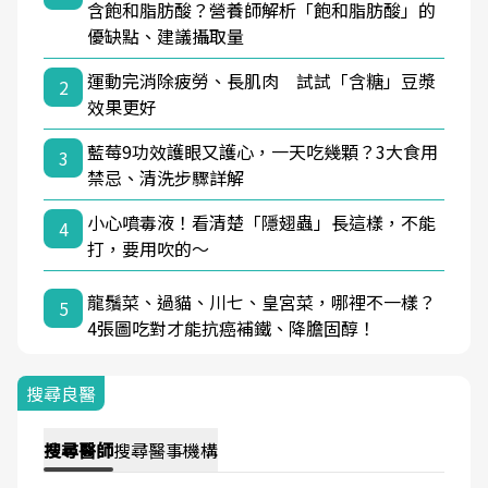
含飽和脂肪酸？營養師解析「飽和脂肪酸」的
優缺點、建議攝取量
運動完消除疲勞、長肌肉 試試「含糖」豆漿
2
效果更好
藍莓9功效護眼又護心，一天吃幾顆？3大食用
3
禁忌、清洗步驟詳解
小心噴毒液！看清楚「隱翅蟲」長這樣，不能
4
打，要用吹的～
龍鬚菜、過貓、川七、皇宮菜，哪裡不一樣？
5
4張圖吃對才能抗癌補鐵、降膽固醇！
搜尋良醫
搜尋
醫師
搜尋
醫事機構