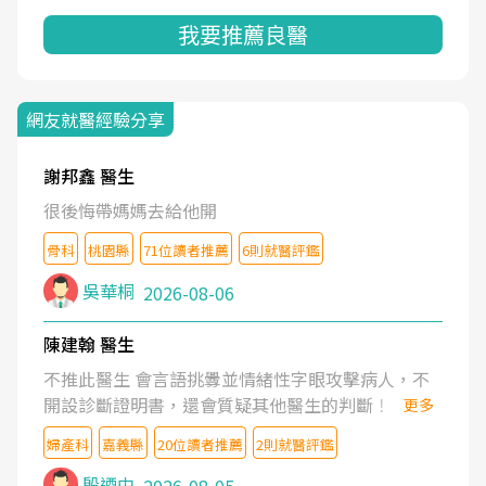
我要推薦良醫
網友就醫經驗分享
謝邦鑫 醫生
很後悔帶媽媽去給他開
骨科
桃園縣
71位讀者推薦
6則就醫評鑑
吳華桐
2026-08-06
陳建翰 醫生
不推此醫生 會言語挑釁並情緒性字眼攻擊病人，不
開設診斷證明書，還會質疑其他醫生的判斷！
更多
婦產科
嘉義縣
20位讀者推薦
2則就醫評鑑
殷迺中