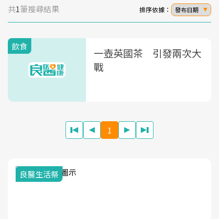
共
1
筆搜尋結果
排序依據：
發布日期
飲食
一壺英國茶 引發兩次大
戰
1
良醫生活祭