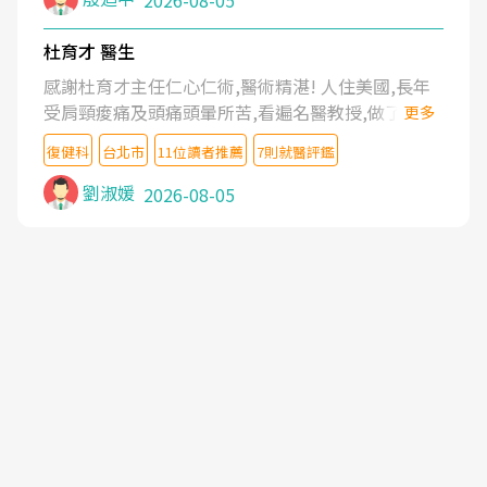
2026-08-05
杜育才 醫生
感謝杜育才主任仁心仁術,醫術精湛! 人住美國,長年
受肩頸痠痛及頭痛頭暈所苦,看遍名醫教授,做了各種
更多
檢查,也嘗試過西醫打針,中醫針灸及物理徒手治療都
復健科
台北市
11位讀者推薦
7則就醫評鑑
沒有用,後來連吃到嗎啡類止痛藥都效果有限,只是壓
症狀,沒多久就痛起來,多年失眠嚴重影響生活品質.
劉淑媛
2026-08-05
台灣親友介紹忠孝醫院杜育才主任是頸頭症候群專
家,上網搜尋杜主任相關文章新聞跟網路評價之後,下
定決心飛回台北找杜醫師診治. 杜主任的乾針跟增生
治療真的很厲害,第一次乾針就覺得整個肩頸鬆開,回
家特別好睡,經過幾次治療,長年頑疾已經好了大半,杜
主任除了打針超厲害,還會一直交代要改善姿勢跟好
好做運動,看診態度親切溫暖,真的是不可多得的良醫,
大力推荐!