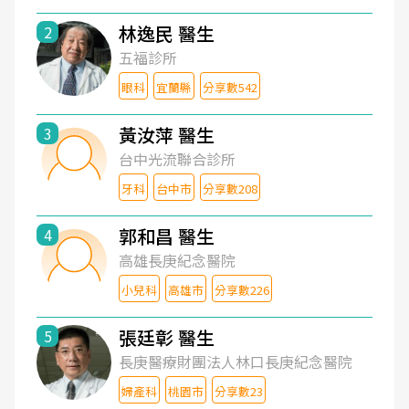
林逸民 醫生
2
五福診所
眼科
宜蘭縣
分享數542
黃汝萍 醫生
3
台中光流聯合診所
牙科
台中市
分享數208
郭和昌 醫生
4
高雄長庚紀念醫院
小兒科
高雄市
分享數226
張廷彰 醫生
5
長庚醫療財團法人林口長庚紀念醫院
婦產科
桃園市
分享數23