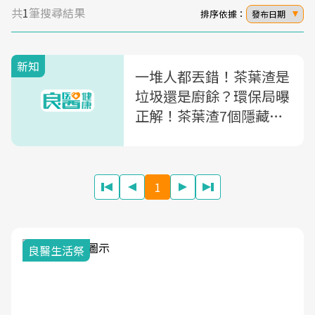
共
1
筆搜尋結果
排序依據：
發布日期
新知
一堆人都丟錯！茶葉渣是
垃圾還是廚餘？環保局曝
正解！茶葉渣7個隱藏妙
用一次告訴你
1
我與健康韌性的距離