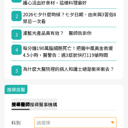
護心活血好食材，這樣料理最好
2026七夕什麼時候？七夕日期、由來與3習俗8
2
禁忌一次看
濾藍光產品真有效？ 醫師告訴你
3
每分鐘190萬腦細胞死亡！把握中風黃金救援
4
4.5小時，醫警告：遇3症狀快打119搶時間
為什麼大醫院裡的病人和護士總是衝來衝去？
5
搜尋良醫
搜尋
醫師
搜尋
醫事機構
科別
請選擇