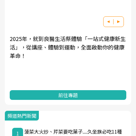
醫生活祭體驗「一站式健康新生
良醫健康網從「換季的
到運動，全面啟動你的健康
學觀點與日常感受的對
知，進而引導實際的改
前往專題
前往
頻道熱門新聞
菠菜大火炒、芹菜要吃葉子....久坐族必吃11種
1