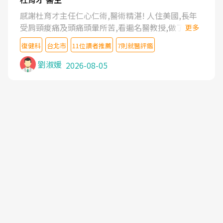
感謝杜育才主任仁心仁術,醫術精湛! 人住美國,長年
受肩頸痠痛及頭痛頭暈所苦,看遍名醫教授,做了各種
更多
檢查,也嘗試過西醫打針,中醫針灸及物理徒手治療都
復健科
台北市
11位讀者推薦
7則就醫評鑑
沒有用,後來連吃到嗎啡類止痛藥都效果有限,只是壓
症狀,沒多久就痛起來,多年失眠嚴重影響生活品質.
劉淑媛
2026-08-05
台灣親友介紹忠孝醫院杜育才主任是頸頭症候群專
家,上網搜尋杜主任相關文章新聞跟網路評價之後,下
定決心飛回台北找杜醫師診治. 杜主任的乾針跟增生
治療真的很厲害,第一次乾針就覺得整個肩頸鬆開,回
家特別好睡,經過幾次治療,長年頑疾已經好了大半,杜
主任除了打針超厲害,還會一直交代要改善姿勢跟好
好做運動,看診態度親切溫暖,真的是不可多得的良醫,
大力推荐!