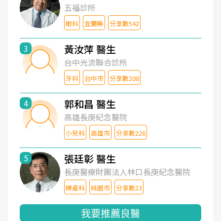
五福診所
眼科
宜蘭縣
分享數542
黃汝萍 醫生
3
台中光流聯合診所
牙科
台中市
分享數208
郭和昌 醫生
4
高雄長庚紀念醫院
小兒科
高雄市
分享數226
張廷彰 醫生
5
長庚醫療財團法人林口長庚紀念醫院
婦產科
桃園市
分享數23
我要推薦良醫