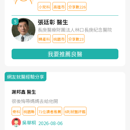
小兒科
高雄市
分享數226
張廷彰 醫生
5
長庚醫療財團法人林口長庚紀念醫院
婦產科
桃園市
分享數23
我要推薦良醫
網友就醫經驗分享
謝邦鑫 醫生
很後悔帶媽媽去給他開
骨科
桃園縣
71位讀者推薦
6則就醫評鑑
吳華桐
2026-08-06