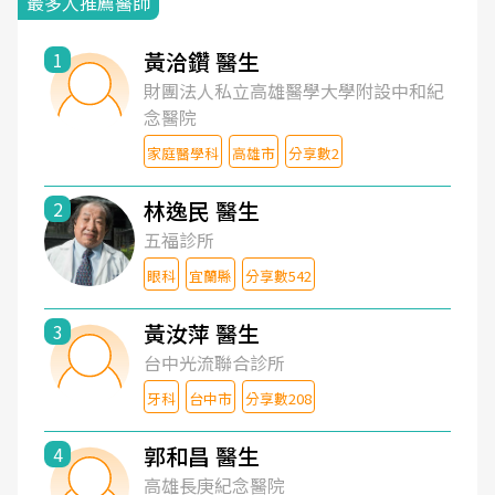
最多人推薦醫師
黃洽鑽 醫生
1
財團法人私立高雄醫學大學附設中和紀
念醫院
家庭醫學科
高雄市
分享數2
林逸民 醫生
2
五福診所
眼科
宜蘭縣
分享數542
黃汝萍 醫生
3
台中光流聯合診所
牙科
台中市
分享數208
郭和昌 醫生
4
高雄長庚紀念醫院