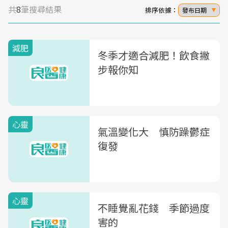
共
8
筆搜尋結果
排序依據：
發布日期
減肥
冬季才適合減肥！飲食撇
步報你知
心靈
氣溫變化大 慎防躁鬱症
復發
心靈
不睡覺亂花錢 季節過度
害的