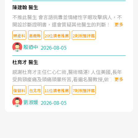
陳建翰 醫生
不推此醫生 會言語挑釁並情緒性字眼攻擊病人，不
開設診斷證明書，還會質疑其他醫生的判斷！
更多
婦產科
嘉義縣
20位讀者推薦
2則就醫評鑑
殷迺中
2026-08-05
杜育才 醫生
感謝杜育才主任仁心仁術,醫術精湛! 人住美國,長年
受肩頸痠痛及頭痛頭暈所苦,看遍名醫教授,做了各種
更多
檢查,也嘗試過西醫打針,中醫針灸及物理徒手治療都
復健科
台北市
11位讀者推薦
7則就醫評鑑
沒有用,後來連吃到嗎啡類止痛藥都效果有限,只是壓
症狀,沒多久就痛起來,多年失眠嚴重影響生活品質.
劉淑媛
2026-08-05
台灣親友介紹忠孝醫院杜育才主任是頸頭症候群專
家,上網搜尋杜主任相關文章新聞跟網路評價之後,下
定決心飛回台北找杜醫師診治. 杜主任的乾針跟增生
治療真的很厲害,第一次乾針就覺得整個肩頸鬆開,回