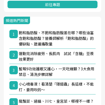
前往專題
頻道熱門新聞
飽和脂肪酸、不飽和脂肪酸差在哪？哪些油富
1
含飽和脂肪酸？營養師解析「飽和脂肪酸」的
優缺點、建議攝取量
運動完消除疲勞、長肌肉 試試「含糖」豆漿
2
效果更好
藍莓9功效護眼又護心，一天吃幾顆？3大食用
3
禁忌、清洗步驟詳解
小心噴毒液！看清楚「隱翅蟲」長這樣，不能
4
打，要用吹的～
龍鬚菜、過貓、川七、皇宮菜，哪裡不一樣？
5