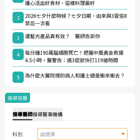
護心活血好食材，這樣料理最好
2026七夕什麼時候？七夕日期、由來與3習俗8
2
禁忌一次看
濾藍光產品真有效？ 醫師告訴你
3
每分鐘190萬腦細胞死亡！把握中風黃金救援
4
4.5小時，醫警告：遇3症狀快打119搶時間
為什麼大醫院裡的病人和護士總是衝來衝去？
5
搜尋良醫
搜尋
醫師
搜尋
醫事機構
科別
請選擇