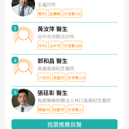
五福診所
眼科
宜蘭縣
分享數542
黃汝萍 醫生
3
台中光流聯合診所
牙科
台中市
分享數208
郭和昌 醫生
4
高雄長庚紀念醫院
小兒科
高雄市
分享數226
張廷彰 醫生
5
長庚醫療財團法人林口長庚紀念醫院
婦產科
桃園市
分享數23
我要推薦良醫