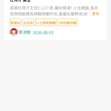
感謝杜育才主任仁心仁術,醫術精湛! 人住美國,長年
受肩頸痠痛及頭痛頭暈所苦,看遍名醫教授,做了各種
更多
檢查,也嘗試過西醫打針,中醫針灸及物理徒手治療都
復健科
台北市
11位讀者推薦
7則就醫評鑑
沒有用,後來連吃到嗎啡類止痛藥都效果有限,只是壓
症狀,沒多久就痛起來,多年失眠嚴重影響生活品質.
劉淑媛
2026-08-05
台灣親友介紹忠孝醫院杜育才主任是頸頭症候群專
家,上網搜尋杜主任相關文章新聞跟網路評價之後,下
定決心飛回台北找杜醫師診治. 杜主任的乾針跟增生
治療真的很厲害,第一次乾針就覺得整個肩頸鬆開,回
家特別好睡,經過幾次治療,長年頑疾已經好了大半,杜
主任除了打針超厲害,還會一直交代要改善姿勢跟好
好做運動,看診態度親切溫暖,真的是不可多得的良醫,
大力推荐!