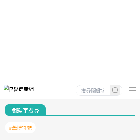
關鍵字搜尋
#蓋博符號