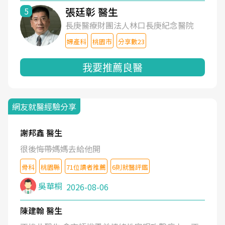
張廷彰 醫生
5
長庚醫療財團法人林口長庚紀念醫院
婦產科
桃園市
分享數23
我要推薦良醫
網友就醫經驗分享
謝邦鑫 醫生
很後悔帶媽媽去給他開
骨科
桃園縣
71位讀者推薦
6則就醫評鑑
吳華桐
2026-08-06
陳建翰 醫生