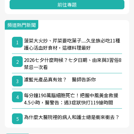
前往專題
頻道熱門新聞
菠菜大火炒、芹菜要吃葉子....久坐族必吃11種
1
護心活血好食材，這樣料理最好
2026七夕什麼時候？七夕日期、由來與3習俗8
2
禁忌一次看
濾藍光產品真有效？ 醫師告訴你
3
每分鐘190萬腦細胞死亡！把握中風黃金救援
4
4.5小時，醫警告：遇3症狀快打119搶時間
為什麼大醫院裡的病人和護士總是衝來衝去？
5