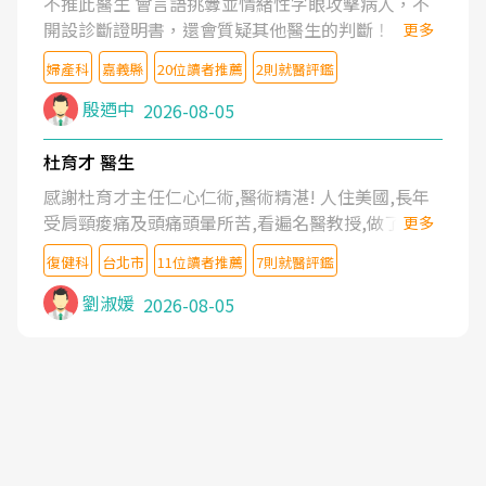
不推此醫生 會言語挑釁並情緒性字眼攻擊病人，不
開設診斷證明書，還會質疑其他醫生的判斷！
更多
婦產科
嘉義縣
20位讀者推薦
2則就醫評鑑
殷迺中
2026-08-05
杜育才 醫生
感謝杜育才主任仁心仁術,醫術精湛! 人住美國,長年
受肩頸痠痛及頭痛頭暈所苦,看遍名醫教授,做了各種
更多
檢查,也嘗試過西醫打針,中醫針灸及物理徒手治療都
復健科
台北市
11位讀者推薦
7則就醫評鑑
沒有用,後來連吃到嗎啡類止痛藥都效果有限,只是壓
症狀,沒多久就痛起來,多年失眠嚴重影響生活品質.
劉淑媛
2026-08-05
台灣親友介紹忠孝醫院杜育才主任是頸頭症候群專
家,上網搜尋杜主任相關文章新聞跟網路評價之後,下
定決心飛回台北找杜醫師診治. 杜主任的乾針跟增生
治療真的很厲害,第一次乾針就覺得整個肩頸鬆開,回
家特別好睡,經過幾次治療,長年頑疾已經好了大半,杜
主任除了打針超厲害,還會一直交代要改善姿勢跟好
好做運動,看診態度親切溫暖,真的是不可多得的良醫,