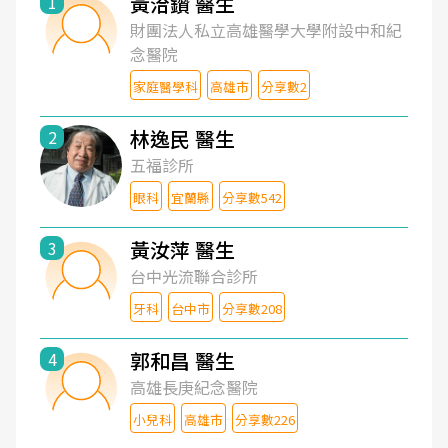
黃洽鑽 醫生
1
財團法人私立高雄醫學大學附設中和紀
念醫院
家庭醫學科
高雄市
分享數2
林逸民 醫生
2
五福診所
眼科
宜蘭縣
分享數542
黃汝萍 醫生
3
台中光流聯合診所
牙科
台中市
分享數208
郭和昌 醫生
4
高雄長庚紀念醫院
小兒科
高雄市
分享數226