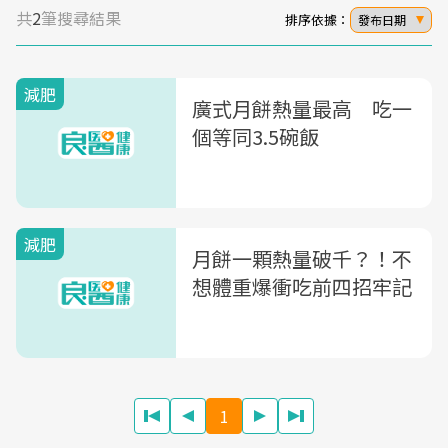
共
2
筆搜尋結果
排序依據：
發布日期
減肥
廣式月餅熱量最高 吃一
個等同3.5碗飯
減肥
月餅一顆熱量破千？！不
想體重爆衝吃前四招牢記
1