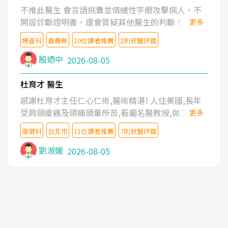
不推此醫生 會言語挑釁並情緒性字眼攻擊病人，不
開設診斷證明書，還會質疑其他醫生的判斷！
更多
婦產科
嘉義縣
20位讀者推薦
2則就醫評鑑
殷迺中
2026-08-05
杜育才 醫生
感謝杜育才主任仁心仁術,醫術精湛! 人住美國,長年
受肩頸痠痛及頭痛頭暈所苦,看遍名醫教授,做了各種
更多
檢查,也嘗試過西醫打針,中醫針灸及物理徒手治療都
復健科
台北市
11位讀者推薦
7則就醫評鑑
沒有用,後來連吃到嗎啡類止痛藥都效果有限,只是壓
症狀,沒多久就痛起來,多年失眠嚴重影響生活品質.
劉淑媛
2026-08-05
台灣親友介紹忠孝醫院杜育才主任是頸頭症候群專
家,上網搜尋杜主任相關文章新聞跟網路評價之後,下
定決心飛回台北找杜醫師診治. 杜主任的乾針跟增生
治療真的很厲害,第一次乾針就覺得整個肩頸鬆開,回
家特別好睡,經過幾次治療,長年頑疾已經好了大半,杜
主任除了打針超厲害,還會一直交代要改善姿勢跟好