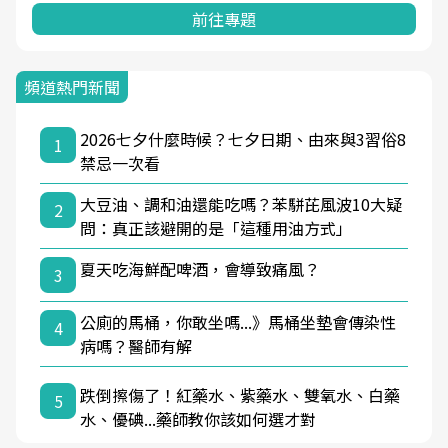
前往專題
頻道熱門新聞
2026七夕什麼時候？七夕日期、由來與3習俗8
1
禁忌一次看
大豆油、調和油還能吃嗎？苯駢芘風波10大疑
2
問：真正該避開的是「這種用油方式」
夏天吃海鮮配啤酒，會導致痛風？
3
公廁的馬桶，你敢坐嗎...》馬桶坐墊會傳染性
4
病嗎？醫師有解
跌倒擦傷了！紅藥水、紫藥水、雙氧水、白藥
5
水、優碘...藥師教你該如何選才對