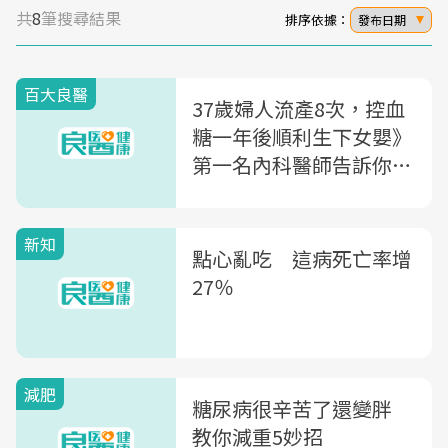
共
8
筆搜尋結果
排序依據：
發布日期
百大良醫
37歲婦人流產8次，控血
糖一年後順利生下女嬰》
第一名內科醫師告訴你：
為何控糖很重要
新知
點心亂吃 這病死亡率增
27％
減肥
糖尿病很辛苦了還變胖
教你減重5妙招