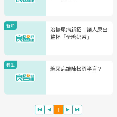
新知
治糖尿病新招！讓人尿出
整杯「全糖奶茶」
養生
糖尿病讓陳松勇半盲？
1