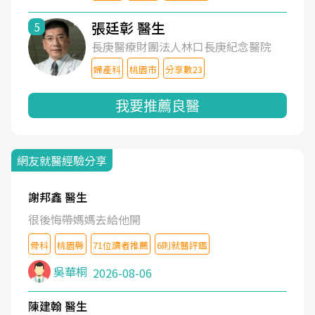
張廷彰 醫生
5
長庚醫療財團法人林口長庚紀念醫院
婦產科
桃園市
分享數23
我要推薦良醫
網友就醫經驗分享
謝邦鑫 醫生
很後悔帶媽媽去給他開
骨科
桃園縣
71位讀者推薦
6則就醫評鑑
吳華桐
2026-08-06
陳建翰 醫生