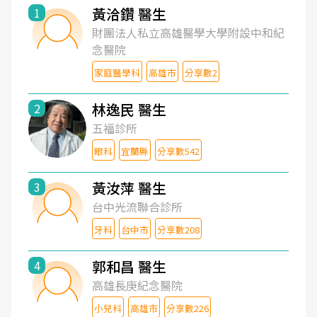
黃洽鑽 醫生
1
財團法人私立高雄醫學大學附設中和紀
念醫院
家庭醫學科
高雄市
分享數2
林逸民 醫生
2
五福診所
眼科
宜蘭縣
分享數542
黃汝萍 醫生
3
台中光流聯合診所
牙科
台中市
分享數208
郭和昌 醫生
4
高雄長庚紀念醫院
小兒科
高雄市
分享數226