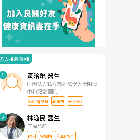
多人推薦醫師
黃洽鑽 醫生
1
財團法人私立高雄醫學大學附設
中和紀念醫院
家庭醫學科
高雄市
分享數2
林逸民 醫生
2
五福診所
眼科
宜蘭縣
分享數542