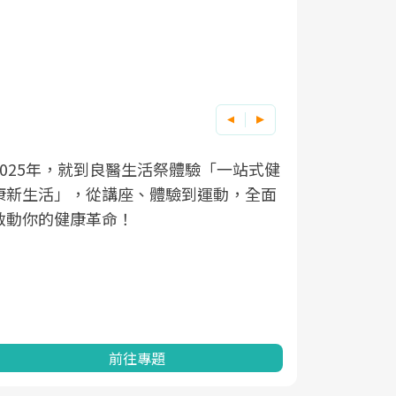
2025年，就到良醫生活祭體驗「一站式健
良醫健康網
根據不同性
因應超高齡
康新生活」，從講座、體驗到運動，全面
透過醫學觀
在、未來的
「2025
啟動你的健康革命！
亞健康的認
知道該如何
促進為目的
動。
健康的關鍵
分析進行全
灣健康促進
前往專題