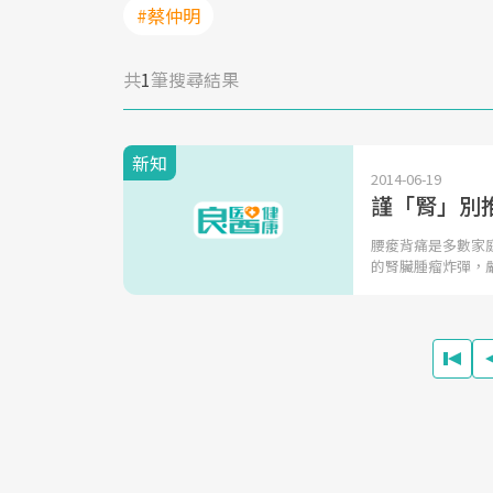
#蔡仲明
共
1
筆搜尋結果
新知
2014-06-19
謹「腎」別
腰痠背痛是多數家
的腎臟腫瘤炸彈，