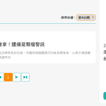
排序依據：
發布日期
推拿！腰痛是腎瘤警訊
面對超高齡社會的浪潮，台灣正在快速邁
向「健康照護」的新時代。隨著國家政策
庭主婦常見的毛病，但醫師提醒腰痛可別亂按摩推拿，以免引爆潛藏
嚴重時恐
如「健康台灣推動委員會」與「長照3.0」
的推進，「預防醫學」已成全民關注的核
心議題。然而，健檢不只是醫療院所的服
1
務，更是民眾了解自身健康狀況、啟動健
康管理的重要起點。
前往專題