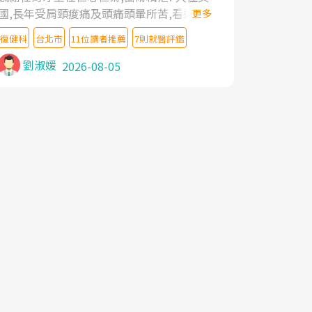
國,長年受肩頸痠痛及頭痛頭暈所苦,看遍名醫
更多
教授,做了各種檢查,也嘗試過西醫打針,中醫
復健科
台北市
11位讀者推薦
7則就醫評鑑
針灸及物理徒手治療都沒有用,後來連吃到嗎
啡類止痛藥都效果有限,只是壓症狀,沒多久就
劉淑媛
2026-08-05
痛起來,多年失眠嚴重影響生活品質. 台灣親
友介紹忠孝醫院杜育才主任是頸頭症候群專
家,上網搜尋杜主任相關文章新聞跟網路評價
之後,下定決心飛回台北找杜醫師診治. 杜主
任的乾針跟增生治療真的很厲害,第一次乾針
就覺得整個肩頸鬆開,回家特別好睡,經過幾次
治療,長年頑疾已經好了大半,杜主任除了打針
超厲害,還會一直交代要改善姿勢跟好好做運
動,看診態度親切溫暖,真的是不可多得的良
醫,大力推荐!