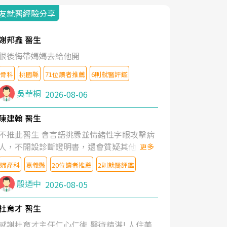
友就醫經驗分享
謝邦鑫 醫生
很後悔帶媽媽去給他開
骨科
桃園縣
71位讀者推薦
6則就醫評鑑
吳華桐
2026-08-06
陳建翰 醫生
不推此醫生 會言語挑釁並情緒性字眼攻擊病
人，不開設診斷證明書，還會質疑其他醫生
更多
的判斷！
婦產科
嘉義縣
20位讀者推薦
2則就醫評鑑
殷迺中
2026-08-05
杜育才 醫生
感謝杜育才主任仁心仁術,醫術精湛! 人住美