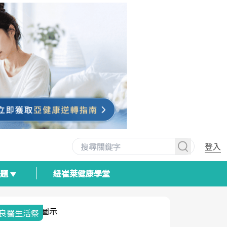
登入
專題
紐崔萊健康學堂
良醫生活祭
我與健康韌
荷爾蒙時光
2025健檢