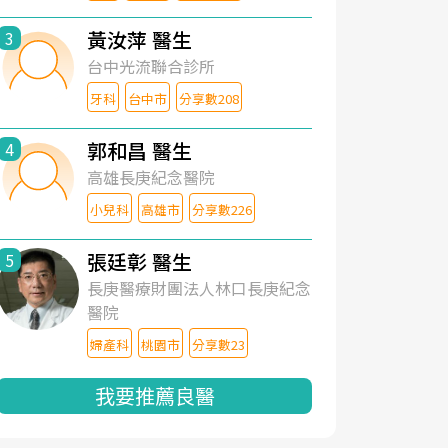
黃汝萍 醫生
3
台中光流聯合診所
牙科
台中市
分享數208
郭和昌 醫生
4
高雄長庚紀念醫院
小兒科
高雄市
分享數226
張廷彰 醫生
5
長庚醫療財團法人林口長庚紀念
醫院
婦產科
桃園市
分享數23
我要推薦良醫