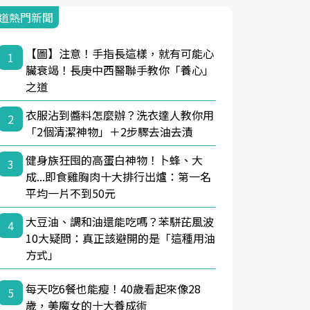
道熱門新聞
【圖】注意！手指長這樣，就有可能心
1
臟衰竭！長庚中西醫聯手教你「養心」
之道
衣服沾到醬料怎麼辦？洗衣達人教你用
2
「2個清潔神物」＋2步驟去油去漬
健身族狂囤的高蛋白神物！卜蜂、大
3
成...即食雞胸肉十大排行出爐：第一名
平均一片不到50元
大豆油、調和油還能吃嗎？苯駢芘風波
4
10大疑問：真正該避開的是「這種用油
方式」
每天吃6餐也能瘦！40歲看起來像28
5
歲，美魔女的十大養成術