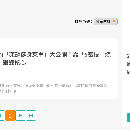
排序依據：
發布日期
臻的「凍齡健身菜單」大公開！靠「5密技」燃
面對超高齡社會的浪潮，台灣正在快速邁
2025年，就到良醫生活祭體驗「一站式健
、鍛鍊核心
向「健康照護」的新時代。隨著國家政策
康新生活」，從講座、體驗到運動，全面
如「健康台灣推動委員會」與「長照3.0」
啟動你的健康革命！
的推進，「預防醫學」已成全民關注的核
斷創新，質感與演員更不輸日韓～其中於近日即將開播的醫療喜劇
心議題。然而，健檢不只是醫療院所的服
女外科》更
務，更是民眾了解自身健康狀況、啟動健
康管理的重要起點。
1
前往專題
前往專題