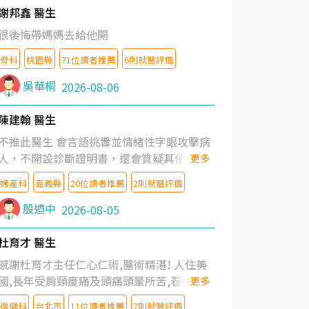
謝邦鑫 醫生
很後悔帶媽媽去給他開
骨科
桃園縣
71位讀者推薦
6則就醫評鑑
吳華桐
2026-08-06
陳建翰 醫生
不推此醫生 會言語挑釁並情緒性字眼攻擊病
人，不開設診斷證明書，還會質疑其他醫生
更多
的判斷！
婦產科
嘉義縣
20位讀者推薦
2則就醫評鑑
殷迺中
2026-08-05
杜育才 醫生
感謝杜育才主任仁心仁術,醫術精湛! 人住美
國,長年受肩頸痠痛及頭痛頭暈所苦,看遍名醫
更多
教授,做了各種檢查,也嘗試過西醫打針,中醫
復健科
台北市
11位讀者推薦
7則就醫評鑑