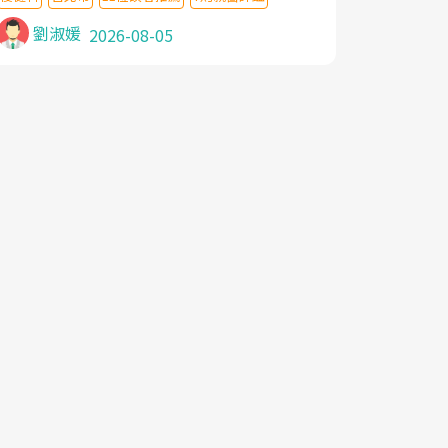
針灸及物理徒手治療都沒有用,後來連吃到嗎
啡類止痛藥都效果有限,只是壓症狀,沒多久就
劉淑媛
2026-08-05
痛起來,多年失眠嚴重影響生活品質. 台灣親
友介紹忠孝醫院杜育才主任是頸頭症候群專
家,上網搜尋杜主任相關文章新聞跟網路評價
之後,下定決心飛回台北找杜醫師診治. 杜主
任的乾針跟增生治療真的很厲害,第一次乾針
就覺得整個肩頸鬆開,回家特別好睡,經過幾次
治療,長年頑疾已經好了大半,杜主任除了打針
超厲害,還會一直交代要改善姿勢跟好好做運
動,看診態度親切溫暖,真的是不可多得的良
醫,大力推荐!