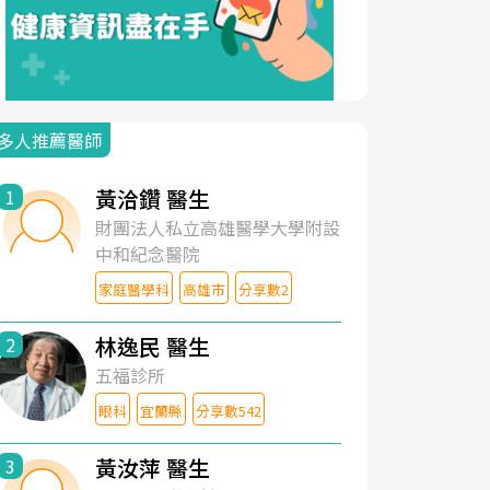
多人推薦醫師
黃洽鑽 醫生
1
財團法人私立高雄醫學大學附設
中和紀念醫院
家庭醫學科
高雄市
分享數2
林逸民 醫生
2
五福診所
眼科
宜蘭縣
分享數542
黃汝萍 醫生
3