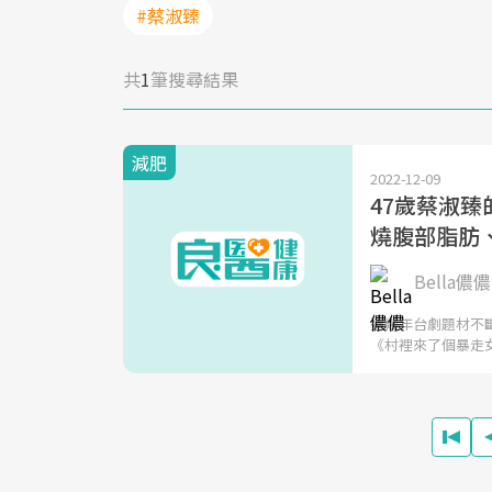
#蔡淑臻
共
1
筆搜尋結果
減肥
2022-12-09
47歲蔡淑
燒腹部脂肪
Bella儂儂
這幾年台劇題材不
《村裡來了個暴走