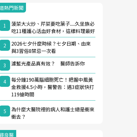
道熱門新聞
菠菜大火炒、芹菜要吃葉子....久坐族必
1
吃11種護心活血好食材，這樣料理最好
2026七夕什麼時候？七夕日期、由來
2
與3習俗8禁忌一次看
濾藍光產品真有效？ 醫師告訴你
3
每分鐘190萬腦細胞死亡！把握中風黃
4
金救援4.5小時，醫警告：遇3症狀快打
119搶時間
為什麼大醫院裡的病人和護士總是衝來
5
衝去？
尋良醫