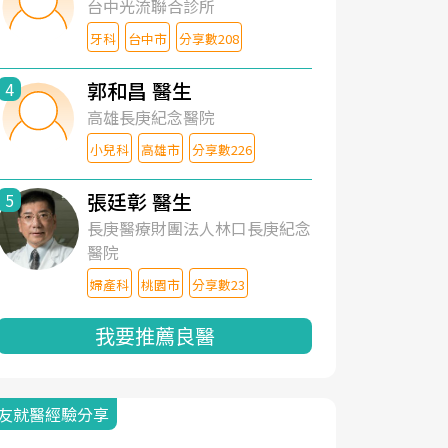
台中光流聯合診所
牙科
台中市
分享數208
郭和昌 醫生
4
高雄長庚紀念醫院
小兒科
高雄市
分享數226
張廷彰 醫生
5
長庚醫療財團法人林口長庚紀念
醫院
婦產科
桃園市
分享數23
我要推薦良醫
友就醫經驗分享