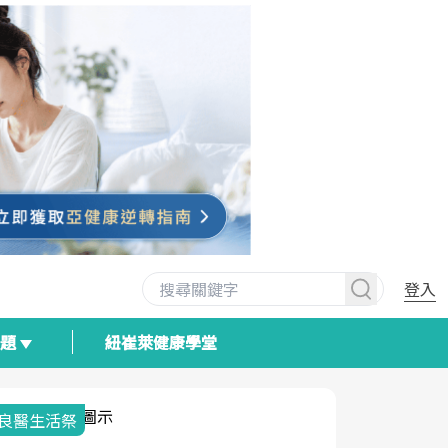
登入
專題
紐崔萊健康學堂
我與健康韌性的距離
荷爾蒙時光
2025健檢