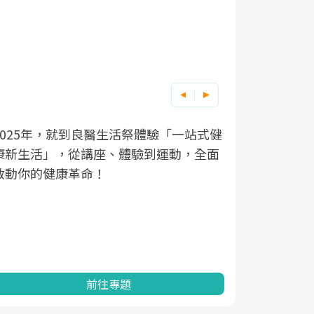
良醫健康網從「換季的身體變化」出發，
根據不同性
因應超高齡
透過醫學觀點與日常感受的對話，建立對
在、未來的
「2025
亞健康的認知，進而引導實際的改善行
知道該如何
促進為目的
動。
健康的關鍵
分析進行全
灣健康促進
前往專題