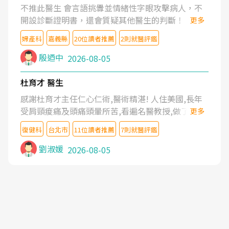
不推此醫生 會言語挑釁並情緒性字眼攻擊病人，不
開設診斷證明書，還會質疑其他醫生的判斷！
更多
婦產科
嘉義縣
20位讀者推薦
2則就醫評鑑
殷迺中
2026-08-05
杜育才 醫生
感謝杜育才主任仁心仁術,醫術精湛! 人住美國,長年
受肩頸痠痛及頭痛頭暈所苦,看遍名醫教授,做了各種
更多
檢查,也嘗試過西醫打針,中醫針灸及物理徒手治療都
復健科
台北市
11位讀者推薦
7則就醫評鑑
沒有用,後來連吃到嗎啡類止痛藥都效果有限,只是壓
症狀,沒多久就痛起來,多年失眠嚴重影響生活品質.
劉淑媛
2026-08-05
台灣親友介紹忠孝醫院杜育才主任是頸頭症候群專
家,上網搜尋杜主任相關文章新聞跟網路評價之後,下
定決心飛回台北找杜醫師診治. 杜主任的乾針跟增生
治療真的很厲害,第一次乾針就覺得整個肩頸鬆開,回
家特別好睡,經過幾次治療,長年頑疾已經好了大半,杜
主任除了打針超厲害,還會一直交代要改善姿勢跟好