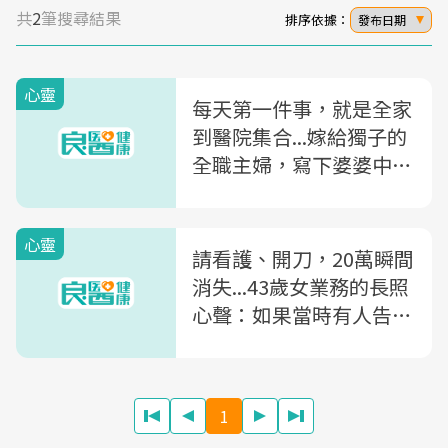
共
2
筆搜尋結果
排序依據：
發布日期
心靈
每天第一件事，就是全家
到醫院集合...嫁給獨子的
全職主婦，寫下婆婆中風
後的失序生活
心靈
請看護、開刀，20萬瞬間
消失...43歲女業務的長照
心聲：如果當時有人告訴
我這些， 就能更勇敢走
過來
1