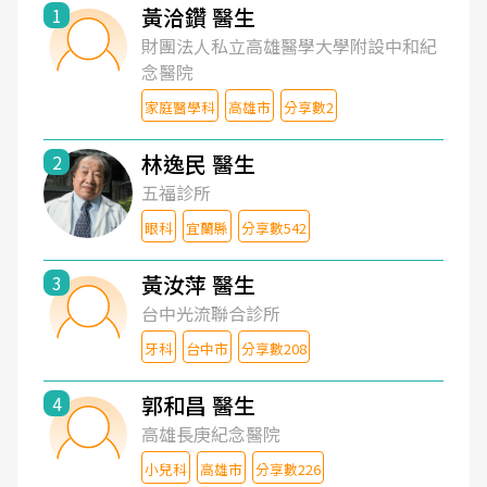
黃洽鑽 醫生
1
財團法人私立高雄醫學大學附設中和紀
念醫院
家庭醫學科
高雄市
分享數2
林逸民 醫生
2
五福診所
眼科
宜蘭縣
分享數542
黃汝萍 醫生
3
台中光流聯合診所
牙科
台中市
分享數208
郭和昌 醫生
4
高雄長庚紀念醫院
小兒科
高雄市
分享數226