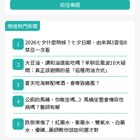
前往專題
頻道熱門新聞
2026七夕什麼時候？七夕日期、由來與3習俗8
1
禁忌一次看
大豆油、調和油還能吃嗎？苯駢芘風波10大疑
2
問：真正該避開的是「這種用油方式」
夏天吃海鮮配啤酒，會導致痛風？
3
公廁的馬桶，你敢坐嗎...》馬桶坐墊會傳染性
4
病嗎？醫師有解
跌倒擦傷了！紅藥水、紫藥水、雙氧水、白藥
5
水、優碘...藥師教你該如何選才對