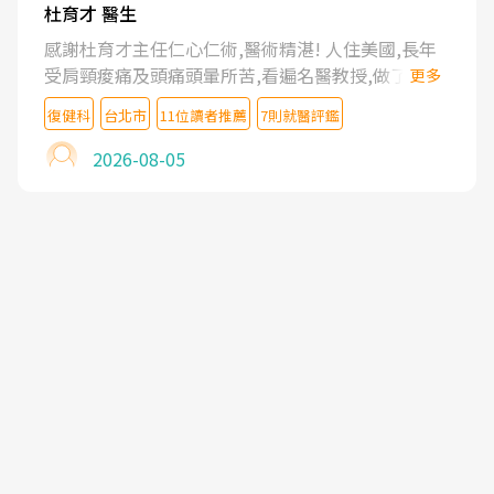
杜育才 醫生
感謝杜育才主任仁心仁術,醫術精湛! 人住美國,長年
受肩頸痠痛及頭痛頭暈所苦,看遍名醫教授,做了各種
更多
檢查,也嘗試過西醫打針,中醫針灸及物理徒手治療都
復健科
台北市
11位讀者推薦
7則就醫評鑑
沒有用,後來連吃到嗎啡類止痛藥都效果有限,只是壓
症狀,沒多久就痛起來,多年失眠嚴重影響生活品質.
2026-08-05
台灣親友介紹忠孝醫院杜育才主任是頸頭症候群專
家,上網搜尋杜主任相關文章新聞跟網路評價之後,下
定決心飛回台北找杜醫師診治. 杜主任的乾針跟增生
治療真的很厲害,第一次乾針就覺得整個肩頸鬆開,回
家特別好睡,經過幾次治療,長年頑疾已經好了大半,杜
主任除了打針超厲害,還會一直交代要改善姿勢跟好
好做運動,看診態度親切溫暖,真的是不可多得的良醫,
大力推荐!