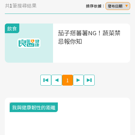
共
1
筆搜尋結果
排序依據：
發布日期
飲食
茄子搭蕃薯NG！蔬菜禁
忌報你知
1
我與健康韌性的距離