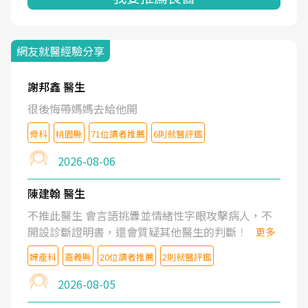
網友就醫經驗分享
謝邦鑫 醫生
很後悔帶媽媽去給他開
骨科
桃園縣
71位讀者推薦
6則就醫評鑑
2026-08-06
陳建翰 醫生
不推此醫生 會言語挑釁並情緒性字眼攻擊病人，不
開設診斷證明書，還會質疑其他醫生的判斷！
更多
婦產科
嘉義縣
20位讀者推薦
2則就醫評鑑
2026-08-05