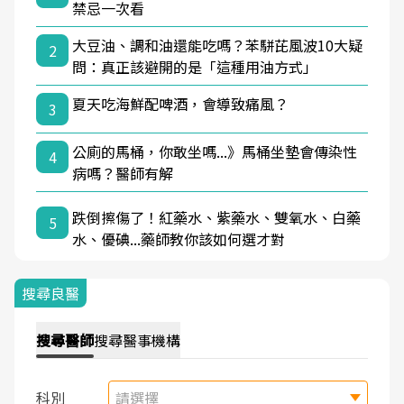
禁忌一次看
大豆油、調和油還能吃嗎？苯駢芘風波10大疑
2
問：真正該避開的是「這種用油方式」
夏天吃海鮮配啤酒，會導致痛風？
3
公廁的馬桶，你敢坐嗎...》馬桶坐墊會傳染性
4
病嗎？醫師有解
跌倒擦傷了！紅藥水、紫藥水、雙氧水、白藥
5
水、優碘...藥師教你該如何選才對
搜尋良醫
搜尋
醫師
搜尋
醫事機構
科別
請選擇