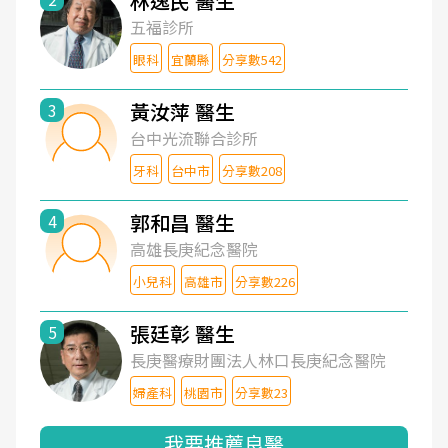
林逸民 醫生
五福診所
眼科
宜蘭縣
分享數542
黃汝萍 醫生
3
台中光流聯合診所
牙科
台中市
分享數208
郭和昌 醫生
4
高雄長庚紀念醫院
小兒科
高雄市
分享數226
張廷彰 醫生
5
長庚醫療財團法人林口長庚紀念醫院
婦產科
桃園市
分享數23
我要推薦良醫