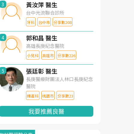
黃汝萍 醫生
3
台中光流聯合診所
牙科
台中市
分享數208
郭和昌 醫生
4
高雄長庚紀念醫院
小兒科
高雄市
分享數226
張廷彰 醫生
5
長庚醫療財團法人林口長庚紀念
醫院
婦產科
桃園市
分享數23
我要推薦良醫