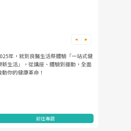
良醫健康網從「換季的身體
根據不同性
因應超高齡
良醫生活祭體驗「一站式健
講座、體驗到運動，全面
透過醫學觀點與日常感受的
在、未來的
「2025
命！
亞健康的認知，進而引導實
知道該如何
促進為目的
動。
健康的關鍵
分析進行全
灣健康促進
前往專題
前往專題