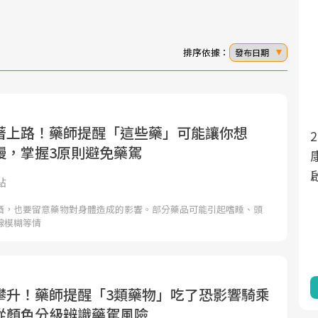
排序依據：
發布日期
著上路！藥師提醒「這些藥」可能讓你想
2025年，就到
面對超高齡社會的浪潮，台灣正在快速邁
慢，掌握3原則避免藥駕
向「健康照護」的新時代。隨著國家政策
康新生活」，從
如「健康台灣推動委員會」與「長照3.0」
啟動你的健康革
點
的推進，「預防醫學」已成全民關注的核
酒，也要留意藥物對身體造成的影響。部分藥品可能引起嗜睡、頭
心議題。然而，健檢不只是醫療院所的服
線模糊等情
務，更是民眾了解自身健康狀況、啟動健
康管理的重要起點。
前往專題
攀升！藥師提醒「3類藥物」吃了恐影響騎乘
從顏色分級辨識藥駕風險