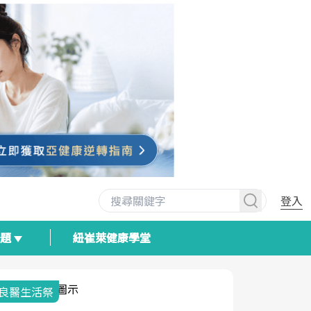
登入
專題
紐崔萊健康學堂
我與健康韌性的距離
荷爾蒙時光
2025健檢