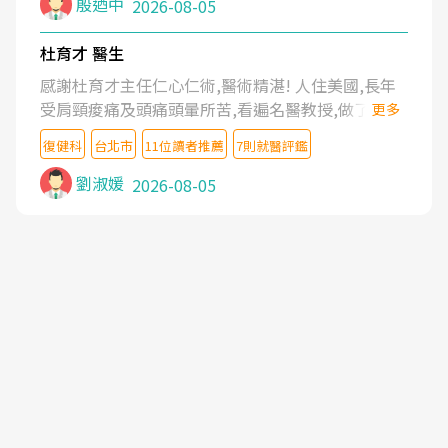
殷迺中
2026-08-05
杜育才 醫生
感謝杜育才主任仁心仁術,醫術精湛! 人住美國,長年
受肩頸痠痛及頭痛頭暈所苦,看遍名醫教授,做了各種
更多
檢查,也嘗試過西醫打針,中醫針灸及物理徒手治療都
復健科
台北市
11位讀者推薦
7則就醫評鑑
沒有用,後來連吃到嗎啡類止痛藥都效果有限,只是壓
症狀,沒多久就痛起來,多年失眠嚴重影響生活品質.
劉淑媛
2026-08-05
台灣親友介紹忠孝醫院杜育才主任是頸頭症候群專
家,上網搜尋杜主任相關文章新聞跟網路評價之後,下
定決心飛回台北找杜醫師診治. 杜主任的乾針跟增生
治療真的很厲害,第一次乾針就覺得整個肩頸鬆開,回
家特別好睡,經過幾次治療,長年頑疾已經好了大半,杜
主任除了打針超厲害,還會一直交代要改善姿勢跟好
好做運動,看診態度親切溫暖,真的是不可多得的良醫,
大力推荐!