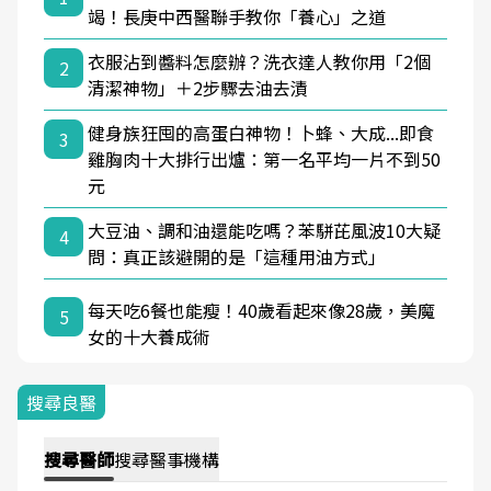
竭！長庚中西醫聯手教你「養心」之道
衣服沾到醬料怎麼辦？洗衣達人教你用「2個
2
清潔神物」＋2步驟去油去漬
健身族狂囤的高蛋白神物！卜蜂、大成...即食
3
雞胸肉十大排行出爐：第一名平均一片不到50
元
大豆油、調和油還能吃嗎？苯駢芘風波10大疑
4
問：真正該避開的是「這種用油方式」
每天吃6餐也能瘦！40歲看起來像28歲，美魔
5
女的十大養成術
搜尋良醫
搜尋
醫師
搜尋
醫事機構