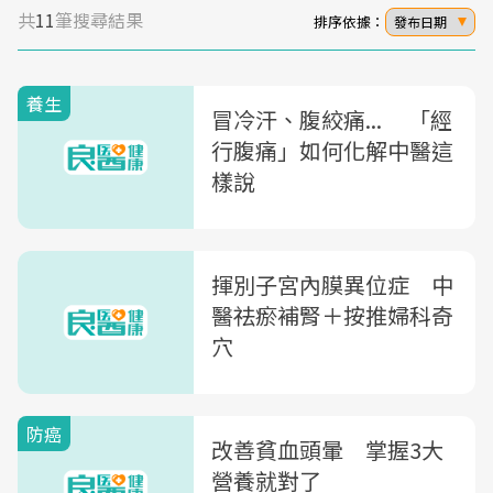
共
11
筆搜尋結果
排序依據：
發布日期
養生
冒冷汗、腹絞痛... 「經
行腹痛」如何化解中醫這
樣說
揮別子宮內膜異位症 中
醫祛瘀補腎＋按推婦科奇
穴
防癌
改善貧血頭暈 掌握3大
營養就對了