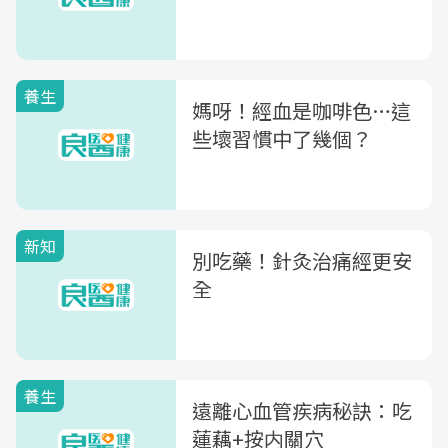
養生
媽呀！經血是咖啡色…這
些壞習慣中了幾個？
新知
別吃藥！針灸治痛經更安
全
養生
遠離心血管疾病秘訣：吃
蓮藕+按内關穴