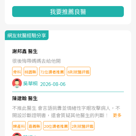
我要推薦良醫
網友就醫經驗分享
謝邦鑫 醫生
很後悔帶媽媽去給他開
骨科
桃園縣
71位讀者推薦
6則就醫評鑑
吳華桐
2026-08-06
陳建翰 醫生
不推此醫生 會言語挑釁並情緒性字眼攻擊病人，不
開設診斷證明書，還會質疑其他醫生的判斷！
更多
婦產科
嘉義縣
20位讀者推薦
2則就醫評鑑