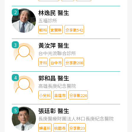
林逸民 醫生
2
五福診所
眼科
宜蘭縣
分享數542
黃汝萍 醫生
3
台中光流聯合診所
牙科
台中市
分享數208
郭和昌 醫生
4
高雄長庚紀念醫院
小兒科
高雄市
分享數226
張廷彰 醫生
5
長庚醫療財團法人林口長庚紀念醫院
婦產科
桃園市
分享數23