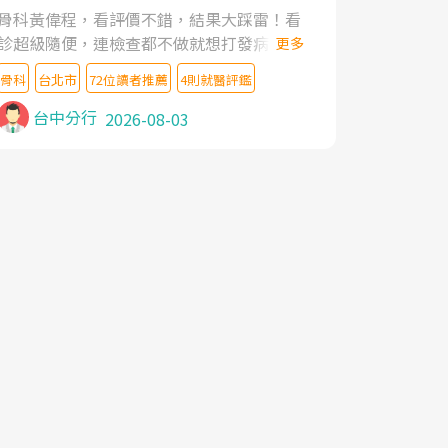
家,上網搜尋杜主任相關文章新聞跟網路評價
骨科黃偉程，看評價不錯，結果大踩雷！看
之後,下定決心飛回台北找杜醫師診治. 杜主
診超級隨便，連檢查都不做就想打發病人，
更多
任的乾針跟增生治療真的很厲害,第一次乾針
還好大的官威 ... 想詢問病情還被陰陽怪氣嘲
就覺得整個肩頸鬆開,回家特別好睡,經過幾次
骨科
台北市
72位讀者推薦
4則就醫評鑑
諷一番。可能好評帶來的大頭症，變得自負
治療,長年頑疾已經好了大半,杜主任除了打針
不尊重病人。醫術也不行，畢竟連檢查都懶
台中分行
2026-08-03
超厲害,還會一直交代要改善姿勢跟好好做運
得做，治療會有用才怪。大家避雷吧！
動,看診態度親切溫暖,真的是不可多得的良
醫,大力推荐!