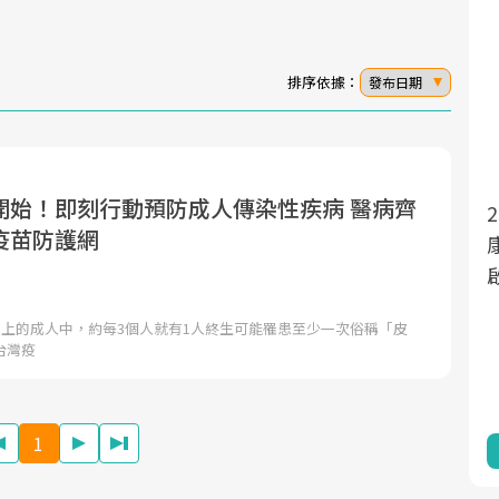
排序依據：
發布日期
開始！即刻行動預防成人傳染性疾病 醫病齊
2025年，就到良醫生活祭
面對超高齡社會的浪潮，台灣正在快速邁
疫苗防護網
向「健康照護」的新時代。隨著國家政策
康新生活」，從講座、體驗
如「健康台灣推動委員會」與「長照3.0」
啟動你的健康革命！
的推進，「預防醫學」已成全民關注的核
以上的成人中，約每3個人就有1人終生可能罹患至少一次俗稱「皮
心議題。然而，健檢不只是醫療院所的服
台灣疫
務，更是民眾了解自身健康狀況、啟動健
康管理的重要起點。
1
前往專題
前往專題