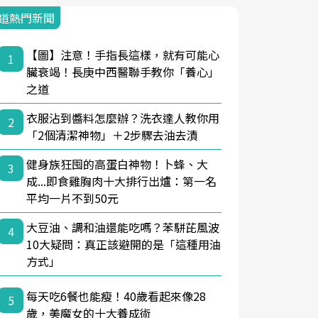
道熱門新聞
【圖】注意！手指長這樣，就有可能心
1
臟衰竭！長庚中西醫聯手教你「養心」
之道
衣服沾到醬料怎麼辦？洗衣達人教你用
2
「2個清潔神物」＋2步驟去油去漬
健身族狂囤的高蛋白神物！卜蜂、大
3
成...即食雞胸肉十大排行出爐：第一名
平均一片不到50元
大豆油、調和油還能吃嗎？苯駢芘風波
4
10大疑問：真正該避開的是「這種用油
方式」
每天吃6餐也能瘦！40歲看起來像28
5
歲，美魔女的十大養成術