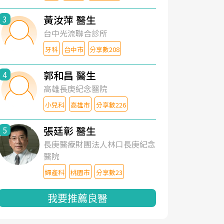
黃汝萍 醫生
3
台中光流聯合診所
牙科
台中市
分享數208
郭和昌 醫生
4
高雄長庚紀念醫院
小兒科
高雄市
分享數226
張廷彰 醫生
5
長庚醫療財團法人林口長庚紀念
醫院
婦產科
桃園市
分享數23
我要推薦良醫