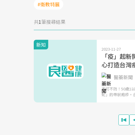
#衛教特展
共
1
筆搜尋結果
新知
2023-11-27
「疫」起新
心打造台灣
醫藥新聞
不可不防！50歲1
蛇」的帶狀疱疹。