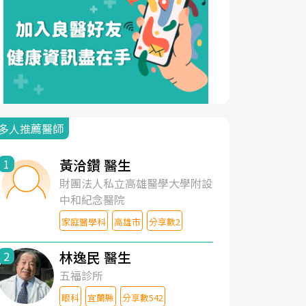
多人推薦醫師
黃洽鑽 醫生
1
財團法人私立高雄醫學大學附設
中和紀念醫院
家庭醫學科
高雄市
分享數2
林逸民 醫生
2
五福診所
眼科
宜蘭縣
分享數542