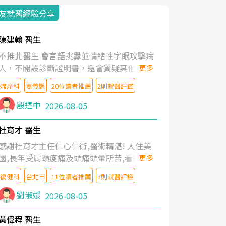
友就醫經驗分享
陳建翰 醫生
不推此醫生 會言語挑釁並情緒性字眼攻擊病
人，不開設診斷證明書，還會質疑其他醫生
更多
的判斷！
婦產科
嘉義縣
20位讀者推薦
2則就醫評鑑
殷迺中
2026-08-05
杜育才 醫生
感謝杜育才主任仁心仁術,醫術精湛! 人住美
國,長年受肩頸痠痛及頭痛頭暈所苦,看遍名醫
更多
教授,做了各種檢查,也嘗試過西醫打針,中醫
復健科
台北市
11位讀者推薦
7則就醫評鑑
針灸及物理徒手治療都沒有用,後來連吃到嗎
啡類止痛藥都效果有限,只是壓症狀,沒多久就
劉淑媛
2026-08-05
痛起來,多年失眠嚴重影響生活品質. 台灣親
友介紹忠孝醫院杜育才主任是頸頭症候群專
黃偉程 醫生