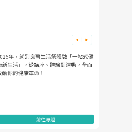
良醫健康網從「換季的身體變化」出
根據不同性
因應超高齡
體驗「一站式健
到運動，全面
透過醫學觀點與日常感受的對話，建
在、未來的
「2025
亞健康的認知，進而引導實際的改善
知道該如何
促進為目的
動。
健康的關鍵
分析進行全
灣健康促進
前往專題