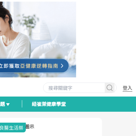
登入
專題
紐崔萊健康學堂
我與健康韌性的距離
荷爾蒙時光
2025健檢