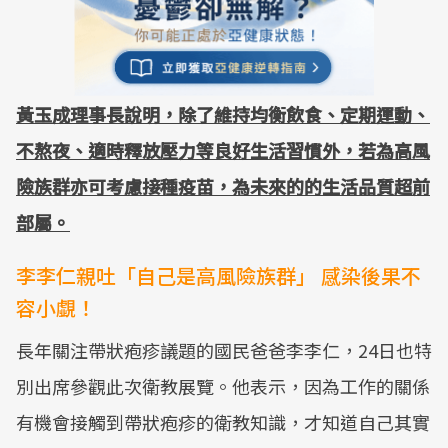
黃玉成理事長說明，除了維持均衡飲食、定期運動、
不熬夜、適時釋放壓力等良好生活習慣外，若為高風
險族群亦可考慮接種疫苗，為未來的的生活品質超前
部屬。
李李仁親吐「自己是高風險族群」 感染後果不
容小覷！
長年關注帶狀疱疹議題的國民爸爸李李仁，24日也特
別出席參觀此次衛教展覽。他表示，因為工作的關係
有機會接觸到帶狀疱疹的衛教知識，才知道自己其實