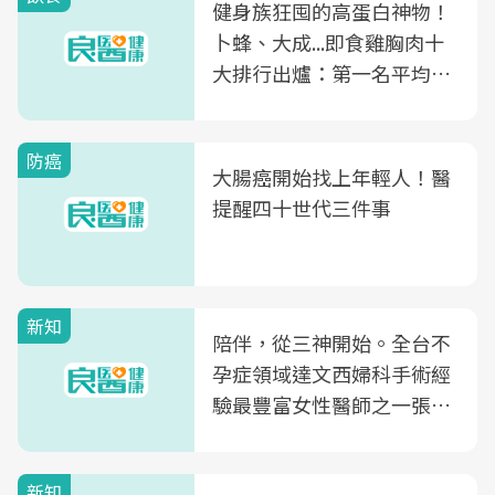
健身族狂囤的高蛋白神物！
卜蜂、大成...即食雞胸肉十
大排行出爐：第一名平均一
片不到50元
防癌
大腸癌開始找上年輕人！醫
提醒四十世代三件事
新知
陪伴，從三神開始。全台不
孕症領域達文西婦科手術經
驗最豐富女性醫師之一張永
玲領軍，打造全台首創「生
殖銀行概念形象館」，攜手
新知