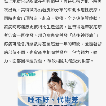
際上水痘只是躲藏在神經節中，等待抵抗力低下時再
次出現。其特徵為沿著皮節分布的單側水疱性皮疹，
同時也會出現酸麻、刺麻、發癢、全身疲倦等症狀。
發病時疼痛感更被稱比生產還痛，且曾得過帶狀疱疹
7
者仍會一再復發。部分病患會併發「疹後神經痛
」
疼痛可能會持續數月甚至超過一年的時間。並隨著發
病部位不同，也會產生相關併發症，包含視力、聽
力、面部因神經受傷， 導致相關功能受到損害。