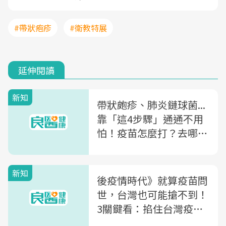
#帶狀疱疹
#衛教特展
延伸閱讀
新知
帶狀皰疹、肺炎鏈球菌...
靠「這4步驟」通通不用
怕！疫苗怎麼打？去哪裡
打？10大自費疫苗一次全
解析
新知
後疫情時代》就算疫苗問
世，台灣也可能搶不到！
3關鍵看：掐住台灣疫苗
政策的兇手