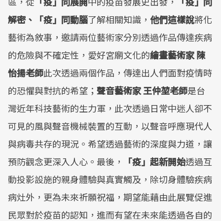
區，從
「疫」同展開
中的疫苗發展史出發，
「疫」同
解密、「疫」同動腦
了解相關知識，
他們這樣說
將化
藝術為敘事，邀請兩位藝術家分別透過作品傳達疾病
的危險與不確定性，愛好宮廟文化的
繪畫藝術家 陳
怡揚老師
此次透過兩個作品，傳達出人們面對疫情時
的恐懼與對抗的希望；
聲音藝術家 王仲堃老師
是台
灣近年科技藝術的生力軍，此次透過日常中迷人卻不
可見的風與聲音機械裝置的互動，以聲音呼應現代人
與病毒共存的現況。希望透過藝術的深度與力道，讓
預防觀念更深入人心。最後，
「疫」起新開始
透過互
動投影設施的親身體驗與真實觸及，除切身體驗疾病
病灶外，更為未來祈願祝福，期望能藉由此展覽促進
民眾對於疫苗的認知，進而有望在未來能透過各自的