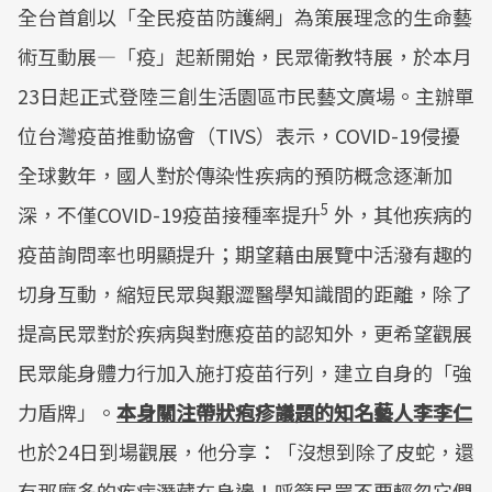
全台首創以「全民疫苗防護網」為策展理念的生命藝
術互動展—「疫」起新開始，民眾衛教特展，於本月
23日起正式登陸三創生活園區市民藝文廣場。主辦單
位台灣疫苗推動協會（TIVS）表示，COVID-19侵擾
全球數年，國人對於傳染性疾病的預防概念逐漸加
5
深，不僅COVID-19疫苗接種率提升
外，其他疾病的
疫苗詢問率也明顯提升；期望藉由展覽中活潑有趣的
切身互動，縮短民眾與艱澀醫學知識間的距離，除了
提高民眾對於疾病與對應疫苗的認知外，更希望觀展
民眾能身體力行加入施打疫苗行列，建立自身的「強
力盾牌」。
本身關注帶狀疱疹議題的知名藝人李李仁
也於24日到場觀展，他分享：「沒想到除了皮蛇，還
有那麼多的疾病潛藏在身邊！呼籲民眾不要輕忽它們