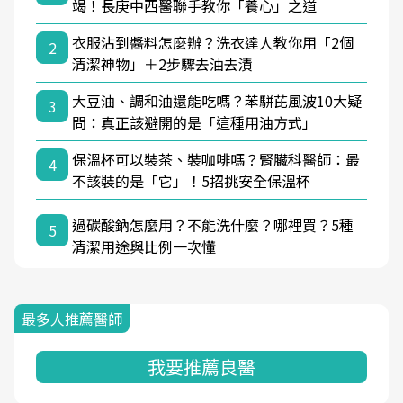
竭！長庚中西醫聯手教你「養心」之道
衣服沾到醬料怎麼辦？洗衣達人教你用「2個
2
清潔神物」＋2步驟去油去漬
大豆油、調和油還能吃嗎？苯駢芘風波10大疑
3
問：真正該避開的是「這種用油方式」
保溫杯可以裝茶、裝咖啡嗎？腎臟科醫師：最
4
不該裝的是「它」！5招挑安全保溫杯
過碳酸鈉怎麼用？不能洗什麼？哪裡買？5種
5
清潔用途與比例一次懂
最多人推薦醫師
我要推薦良醫