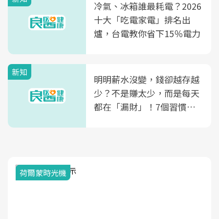
光田醫院建構360度女性健
冷氣、冰箱誰最耗電？2026
康照護生態圈
十大「吃電家電」排名出
爐，台電教你省下15％電力
新知
明明薪水沒變，錢卻越存越
少？不是賺太少，而是每天
都在「漏財」！7個習慣一
次看
荷爾蒙時光機