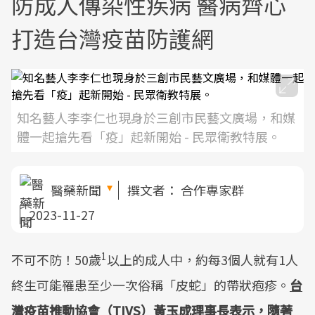
防成人傳染性疾病 醫病齊心
打造台灣疫苗防護網
知名藝人李李仁也現身於三創市民藝文廣場，和媒
體一起搶先看「疫」起新開始 - 民眾衛教特展。
醫藥新聞
撰文者：
合作專家群
2023-11-27
1
不可不防！50歲
以上的成人中，約每3個人就有1人
終生可能罹患至少一次俗稱「皮蛇」的帶狀疱疹。
台
灣疫苗推動協會（TIVS）黃玉成理事長表示，隨著