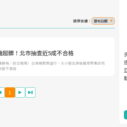
排序依據：
發布日期
機超髒！北市抽查近5成不合格
面對超高齡社會的浪潮，台灣正在快速邁
2025年，就到良醫生活祭體驗「一站式健
向「健康照護」的新時代。隨著國家政策
康新生活」，從講座、體驗到運動，全面
陳靜梅／綜合報導）台灣補教業盛行，大小朋友課後最常聚集的地
你是不曾經
如「健康台灣推動委員會」與「長照3.0」
啟動你的健康革命！
的推進，「預防醫學」已成全民關注的核
心議題。然而，健檢不只是醫療院所的服
1
務，更是民眾了解自身健康狀況、啟動健
康管理的重要起點。
前往專題
前往專題