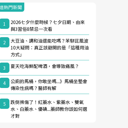
道熱門新聞
2026七夕什麼時候？七夕日期、由來
1
與3習俗8禁忌一次看
大豆油、調和油還能吃嗎？苯駢芘風波
2
10大疑問：真正該避開的是「這種用油
方式」
夏天吃海鮮配啤酒，會導致痛風？
3
公廁的馬桶，你敢坐嗎...》馬桶坐墊會
4
傳染性病嗎？醫師有解
跌倒擦傷了！紅藥水、紫藥水、雙氧
5
水、白藥水、優碘...藥師教你該如何選
才對