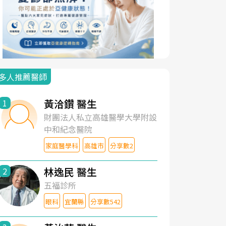
多人推薦醫師
黃洽鑽 醫生
1
財團法人私立高雄醫學大學附設
中和紀念醫院
家庭醫學科
高雄市
分享數2
林逸民 醫生
2
五福診所
眼科
宜蘭縣
分享數542