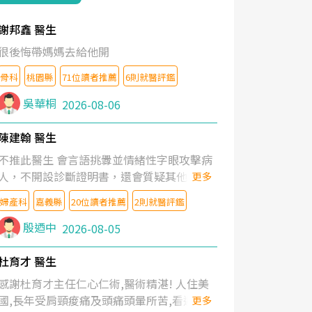
謝邦鑫 醫生
很後悔帶媽媽去給他開
骨科
桃園縣
71位讀者推薦
6則就醫評鑑
吳華桐
2026-08-06
陳建翰 醫生
不推此醫生 會言語挑釁並情緒性字眼攻擊病
人，不開設診斷證明書，還會質疑其他醫生
更多
的判斷！
婦產科
嘉義縣
20位讀者推薦
2則就醫評鑑
殷迺中
2026-08-05
杜育才 醫生
感謝杜育才主任仁心仁術,醫術精湛! 人住美
國,長年受肩頸痠痛及頭痛頭暈所苦,看遍名醫
更多