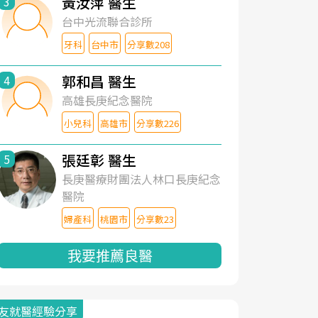
黃汝萍 醫生
3
台中光流聯合診所
牙科
台中市
分享數208
郭和昌 醫生
4
高雄長庚紀念醫院
小兒科
高雄市
分享數226
張廷彰 醫生
5
長庚醫療財團法人林口長庚紀念
醫院
婦產科
桃園市
分享數23
我要推薦良醫
友就醫經驗分享