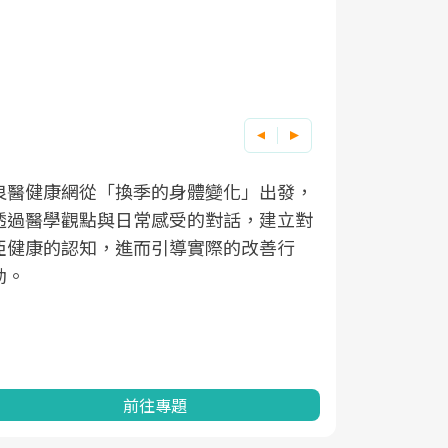
良醫健康網從「換季的身體變化」出發，
根據不同性
因應超高齡
透過醫學觀點與日常感受的對話，建立對
在、未來的
「2025
亞健康的認知，進而引導實際的改善行
知道該如何
促進為目的
動。
健康的關鍵
分析進行全
灣健康促進
前往專題