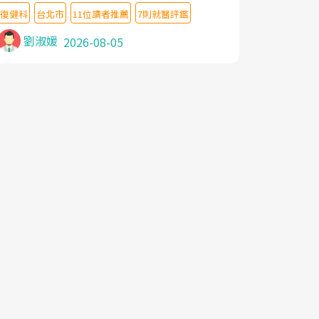
教授,做了各種檢查,也嘗試過西醫打針,中醫
復健科
台北市
11位讀者推薦
7則就醫評鑑
針灸及物理徒手治療都沒有用,後來連吃到嗎
啡類止痛藥都效果有限,只是壓症狀,沒多久就
劉淑媛
2026-08-05
痛起來,多年失眠嚴重影響生活品質. 台灣親
友介紹忠孝醫院杜育才主任是頸頭症候群專
家,上網搜尋杜主任相關文章新聞跟網路評價
之後,下定決心飛回台北找杜醫師診治. 杜主
任的乾針跟增生治療真的很厲害,第一次乾針
就覺得整個肩頸鬆開,回家特別好睡,經過幾次
治療,長年頑疾已經好了大半,杜主任除了打針
超厲害,還會一直交代要改善姿勢跟好好做運
動,看診態度親切溫暖,真的是不可多得的良
醫,大力推荐!