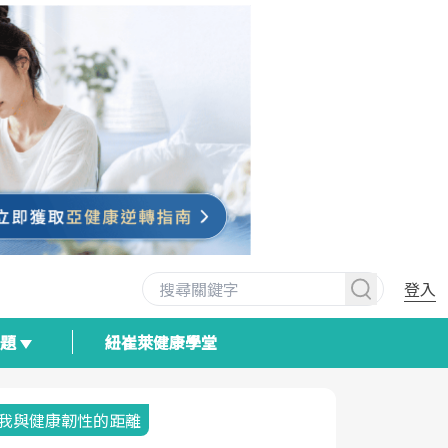
登入
專題
紐崔萊健康學堂
我與健康韌性的距離
荷爾蒙時光
2025健檢