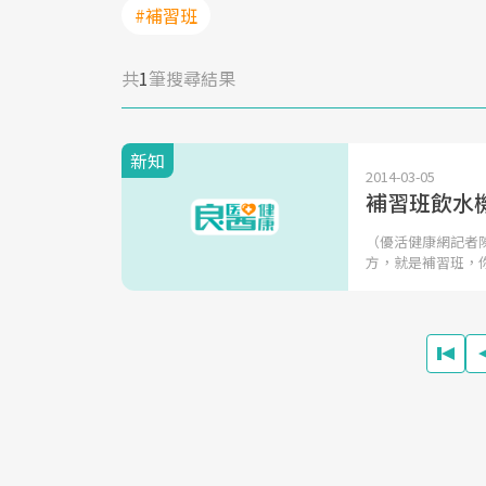
#補習班
共
1
筆搜尋結果
新知
2014-03-05
補習班飲水
（優活健康網記者
方，就是補習班，