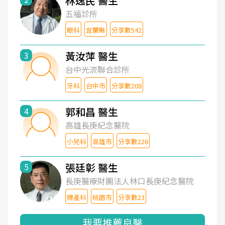
林逸民 醫生
五福診所
眼科
宜蘭縣
分享數542
黃汝萍 醫生
3
台中光流聯合診所
牙科
台中市
分享數208
郭和昌 醫生
4
高雄長庚紀念醫院
小兒科
高雄市
分享數226
張廷彰 醫生
5
長庚醫療財團法人林口長庚紀念醫院
婦產科
桃園市
分享數23
我要推薦良醫