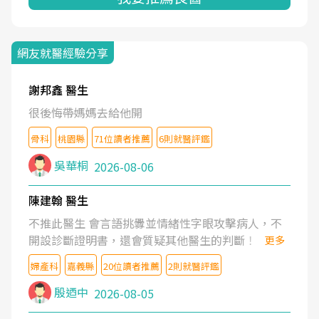
網友就醫經驗分享
謝邦鑫 醫生
很後悔帶媽媽去給他開
骨科
桃園縣
71位讀者推薦
6則就醫評鑑
吳華桐
2026-08-06
陳建翰 醫生
不推此醫生 會言語挑釁並情緒性字眼攻擊病人，不
開設診斷證明書，還會質疑其他醫生的判斷！
更多
婦產科
嘉義縣
20位讀者推薦
2則就醫評鑑
殷迺中
2026-08-05