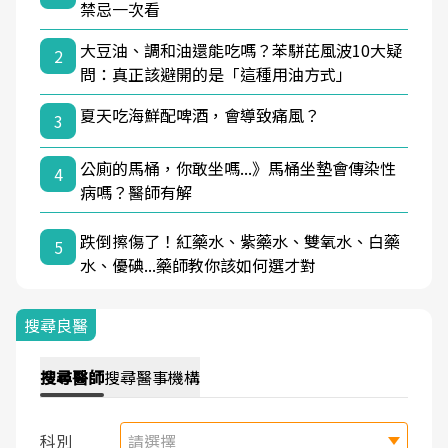
禁忌一次看
大豆油、調和油還能吃嗎？苯駢芘風波10大疑
2
問：真正該避開的是「這種用油方式」
夏天吃海鮮配啤酒，會導致痛風？
3
公廁的馬桶，你敢坐嗎...》馬桶坐墊會傳染性
4
病嗎？醫師有解
跌倒擦傷了！紅藥水、紫藥水、雙氧水、白藥
5
水、優碘...藥師教你該如何選才對
搜尋良醫
搜尋
醫師
搜尋
醫事機構
科別
請選擇