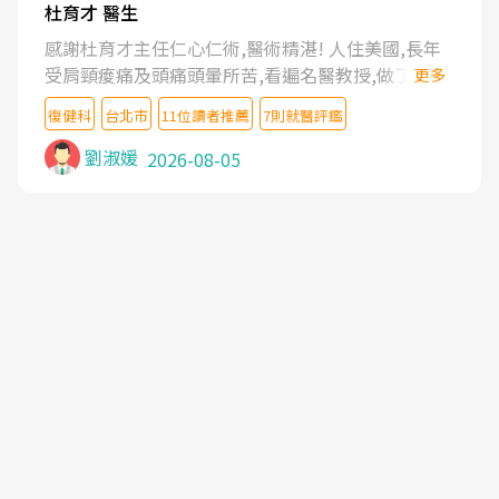
杜育才 醫生
感謝杜育才主任仁心仁術,醫術精湛! 人住美國,長年
受肩頸痠痛及頭痛頭暈所苦,看遍名醫教授,做了各種
更多
檢查,也嘗試過西醫打針,中醫針灸及物理徒手治療都
復健科
台北市
11位讀者推薦
7則就醫評鑑
沒有用,後來連吃到嗎啡類止痛藥都效果有限,只是壓
症狀,沒多久就痛起來,多年失眠嚴重影響生活品質.
劉淑媛
2026-08-05
台灣親友介紹忠孝醫院杜育才主任是頸頭症候群專
家,上網搜尋杜主任相關文章新聞跟網路評價之後,下
定決心飛回台北找杜醫師診治. 杜主任的乾針跟增生
治療真的很厲害,第一次乾針就覺得整個肩頸鬆開,回
家特別好睡,經過幾次治療,長年頑疾已經好了大半,杜
主任除了打針超厲害,還會一直交代要改善姿勢跟好
好做運動,看診態度親切溫暖,真的是不可多得的良醫,
大力推荐!