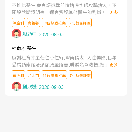
不推此醫生 會言語挑釁並情緒性字眼攻擊病人，不
開設診斷證明書，還會質疑其他醫生的判斷！
更多
婦產科
嘉義縣
20位讀者推薦
2則就醫評鑑
殷迺中
2026-08-05
杜育才 醫生
感謝杜育才主任仁心仁術,醫術精湛! 人住美國,長年
受肩頸痠痛及頭痛頭暈所苦,看遍名醫教授,做了各種
更多
檢查,也嘗試過西醫打針,中醫針灸及物理徒手治療都
復健科
台北市
11位讀者推薦
7則就醫評鑑
沒有用,後來連吃到嗎啡類止痛藥都效果有限,只是壓
症狀,沒多久就痛起來,多年失眠嚴重影響生活品質.
劉淑媛
2026-08-05
台灣親友介紹忠孝醫院杜育才主任是頸頭症候群專
家,上網搜尋杜主任相關文章新聞跟網路評價之後,下
定決心飛回台北找杜醫師診治. 杜主任的乾針跟增生
治療真的很厲害,第一次乾針就覺得整個肩頸鬆開,回
家特別好睡,經過幾次治療,長年頑疾已經好了大半,杜
主任除了打針超厲害,還會一直交代要改善姿勢跟好