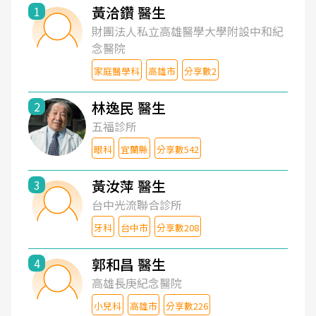
黃洽鑽 醫生
1
財團法人私立高雄醫學大學附設中和紀
念醫院
家庭醫學科
高雄市
分享數2
林逸民 醫生
2
五福診所
眼科
宜蘭縣
分享數542
黃汝萍 醫生
3
台中光流聯合診所
牙科
台中市
分享數208
郭和昌 醫生
4
高雄長庚紀念醫院
小兒科
高雄市
分享數226