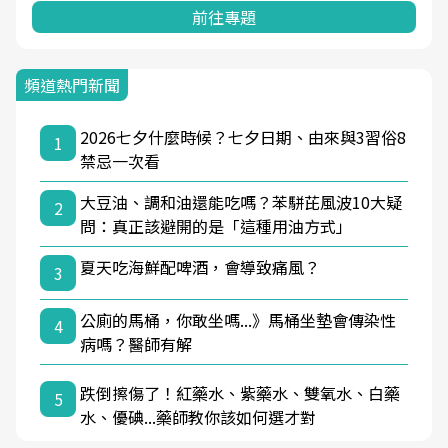
前往專題
頻道熱門新聞
2026七夕什麼時候？七夕日期、由來與3習俗8
1
禁忌一次看
大豆油、調和油還能吃嗎？苯駢芘風波10大疑
2
問：真正該避開的是「這種用油方式」
夏天吃海鮮配啤酒，會導致痛風？
3
公廁的馬桶，你敢坐嗎...》馬桶坐墊會傳染性
4
病嗎？醫師有解
跌倒擦傷了！紅藥水、紫藥水、雙氧水、白藥
5
水、優碘...藥師教你該如何選才對