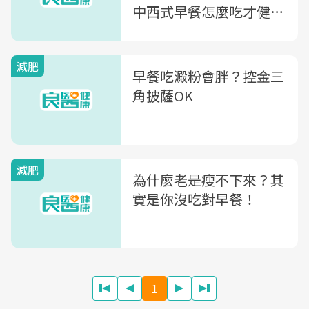
中西式早餐怎麼吃才健
康？
減肥
早餐吃澱粉會胖？控金三
角披薩OK
減肥
為什麼老是瘦不下來？其
實是你沒吃對早餐！
1