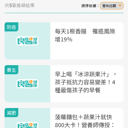
共
5
筆搜尋結果
排序依據：
發布日期
防癌
每天1根香腸 罹癌風險
增19％
養生
早上喝「冰涼蔬果汁」，
孩子抵抗力容易變差！4
種最傷孩子的早餐
減肥
菠蘿麵包＋蔬果汁就快
800大卡！營養師傳授：