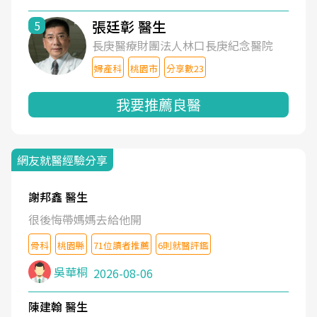
張廷彰 醫生
5
長庚醫療財團法人林口長庚紀念醫院
婦產科
桃園市
分享數23
我要推薦良醫
網友就醫經驗分享
謝邦鑫 醫生
很後悔帶媽媽去給他開
骨科
桃園縣
71位讀者推薦
6則就醫評鑑
吳華桐
2026-08-06
陳建翰 醫生