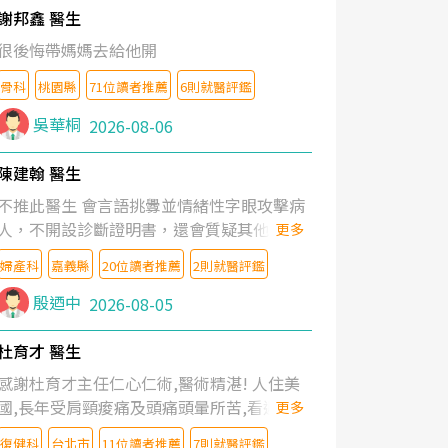
謝邦鑫 醫生
很後悔帶媽媽去給他開
骨科
桃園縣
71位讀者推薦
6則就醫評鑑
吳華桐
2026-08-06
陳建翰 醫生
不推此醫生 會言語挑釁並情緒性字眼攻擊病
人，不開設診斷證明書，還會質疑其他醫生
更多
的判斷！
婦產科
嘉義縣
20位讀者推薦
2則就醫評鑑
殷迺中
2026-08-05
杜育才 醫生
感謝杜育才主任仁心仁術,醫術精湛! 人住美
國,長年受肩頸痠痛及頭痛頭暈所苦,看遍名醫
更多
教授,做了各種檢查,也嘗試過西醫打針,中醫
復健科
台北市
11位讀者推薦
7則就醫評鑑