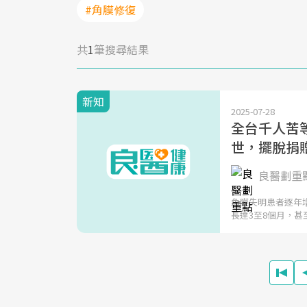
#角膜修復
共
1
筆搜尋結果
新知
2025-07-28
全台千人苦
世，擺脫捐
良醫劃重
角膜失明患者逐年
長達3至8個月，甚