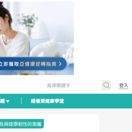
登入
專題
紐崔萊健康學堂
我與健康韌性的距離
荷爾蒙時光
2025健檢