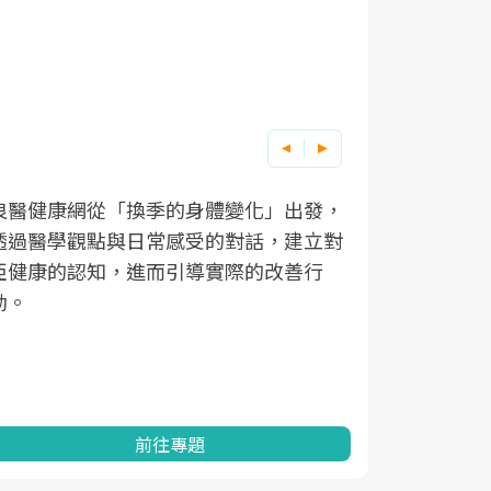
良醫健康網從「換季的身體變化」出發，
根據不同性
因應超高齡
透過醫學觀點與日常感受的對話，建立對
在、未來的
「2025
亞健康的認知，進而引導實際的改善行
知道該如何
促進為目的
動。
健康的關鍵
分析進行全
灣健康促進
前往專題