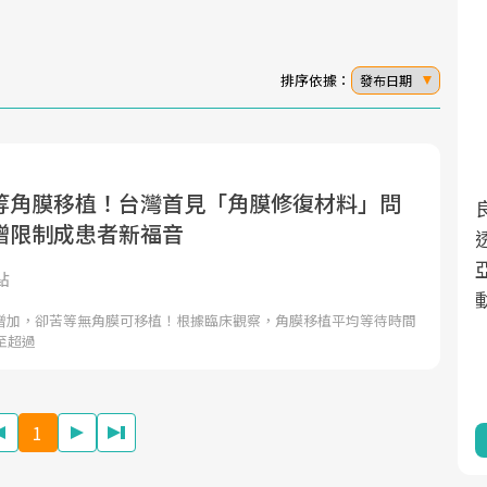
排序依據：
發布日期
等角膜移植！台灣首見「角膜修復材料」問
面對超高齡社會的浪潮，台灣正在快速邁
2025年，就到良醫生活祭體驗「一站式健
贈限制成患者新福音
向「健康照護」的新時代。隨著國家政策
康新生活」，從講座、體驗到運動，全面
如「健康台灣推動委員會」與「長照3.0」
啟動你的健康革命！
點
的推進，「預防醫學」已成全民關注的核
增加，卻苦等無角膜可移植！根據臨床觀察，角膜移植平均等待時間
心議題。然而，健檢不只是醫療院所的服
至超過
務，更是民眾了解自身健康狀況、啟動健
康管理的重要起點。
1
前往專題
前往專題