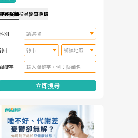
搜尋
醫師
搜尋
醫事機構
科別
請選擇
縣市
縣市
鄉鎮地區
關鍵字
立即搜尋