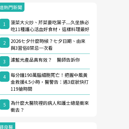
道熱門新聞
菠菜大火炒、芹菜要吃葉子....久坐族必
1
吃11種護心活血好食材，這樣料理最好
2026七夕什麼時候？七夕日期、由來
2
與3習俗8禁忌一次看
濾藍光產品真有效？ 醫師告訴你
3
每分鐘190萬腦細胞死亡！把握中風黃
4
金救援4.5小時，醫警告：遇3症狀快打
119搶時間
為什麼大醫院裡的病人和護士總是衝來
5
衝去？
尋良醫