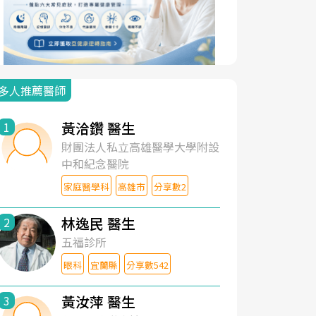
多人推薦醫師
黃洽鑽 醫生
1
財團法人私立高雄醫學大學附設
中和紀念醫院
家庭醫學科
高雄市
分享數2
林逸民 醫生
2
五福診所
眼科
宜蘭縣
分享數542
黃汝萍 醫生
3