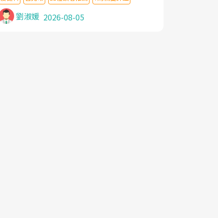
針灸及物理徒手治療都沒有用,後來連吃到嗎
啡類止痛藥都效果有限,只是壓症狀,沒多久就
劉淑媛
2026-08-05
痛起來,多年失眠嚴重影響生活品質. 台灣親
友介紹忠孝醫院杜育才主任是頸頭症候群專
家,上網搜尋杜主任相關文章新聞跟網路評價
之後,下定決心飛回台北找杜醫師診治. 杜主
任的乾針跟增生治療真的很厲害,第一次乾針
就覺得整個肩頸鬆開,回家特別好睡,經過幾次
治療,長年頑疾已經好了大半,杜主任除了打針
超厲害,還會一直交代要改善姿勢跟好好做運
動,看診態度親切溫暖,真的是不可多得的良
醫,大力推荐!