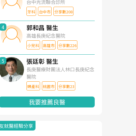
台中光流聯合診所
牙科
台中市
分享數208
郭和昌 醫生
4
高雄長庚紀念醫院
小兒科
高雄市
分享數226
張廷彰 醫生
5
長庚醫療財團法人林口長庚紀念
醫院
婦產科
桃園市
分享數23
我要推薦良醫
友就醫經驗分享