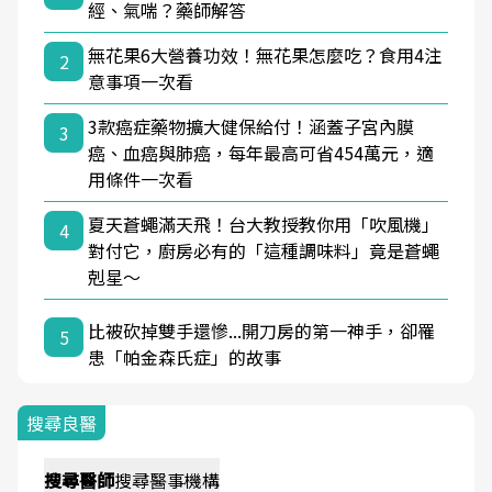
經、氣喘？藥師解答
無花果6大營養功效！無花果怎麼吃？食用4注
2
意事項一次看
3款癌症藥物擴大健保給付！涵蓋子宮內膜
3
癌、血癌與肺癌，每年最高可省454萬元，適
用條件一次看
夏天蒼蠅滿天飛！台大教授教你用「吹風機」
4
對付它，廚房必有的「這種調味料」竟是蒼蠅
剋星～
比被砍掉雙手還慘...開刀房的第一神手，卻罹
5
患「帕金森氏症」的故事
搜尋良醫
搜尋
醫師
搜尋
醫事機構