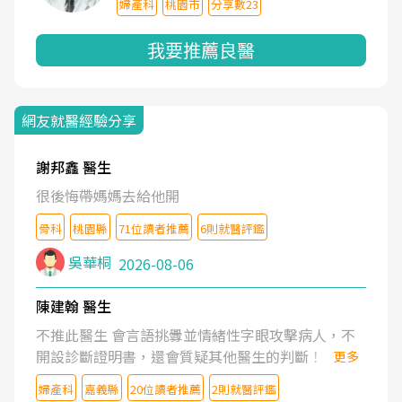
婦產科
桃園市
分享數23
我要推薦良醫
網友就醫經驗分享
謝邦鑫 醫生
很後悔帶媽媽去給他開
骨科
桃園縣
71位讀者推薦
6則就醫評鑑
吳華桐
2026-08-06
陳建翰 醫生
不推此醫生 會言語挑釁並情緒性字眼攻擊病人，不
開設診斷證明書，還會質疑其他醫生的判斷！
更多
婦產科
嘉義縣
20位讀者推薦
2則就醫評鑑