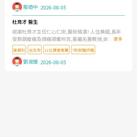
殷迺中
2026-08-05
杜育才 醫生
感謝杜育才主任仁心仁術,醫術精湛! 人住美國,長年
受肩頸痠痛及頭痛頭暈所苦,看遍名醫教授,做了各種
更多
檢查,也嘗試過西醫打針,中醫針灸及物理徒手治療都
復健科
台北市
11位讀者推薦
7則就醫評鑑
沒有用,後來連吃到嗎啡類止痛藥都效果有限,只是壓
症狀,沒多久就痛起來,多年失眠嚴重影響生活品質.
劉淑媛
2026-08-05
台灣親友介紹忠孝醫院杜育才主任是頸頭症候群專
家,上網搜尋杜主任相關文章新聞跟網路評價之後,下
定決心飛回台北找杜醫師診治. 杜主任的乾針跟增生
治療真的很厲害,第一次乾針就覺得整個肩頸鬆開,回
家特別好睡,經過幾次治療,長年頑疾已經好了大半,杜
主任除了打針超厲害,還會一直交代要改善姿勢跟好
好做運動,看診態度親切溫暖,真的是不可多得的良醫,
大力推荐!