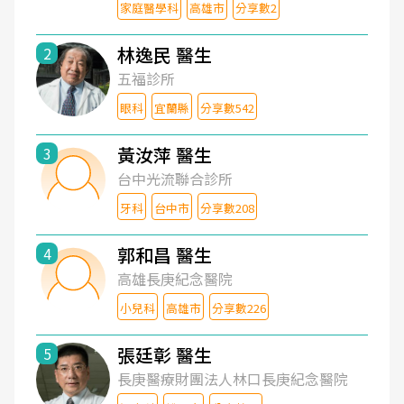
家庭醫學科
高雄市
分享數2
林逸民 醫生
2
五福診所
眼科
宜蘭縣
分享數542
黃汝萍 醫生
3
台中光流聯合診所
牙科
台中市
分享數208
郭和昌 醫生
4
高雄長庚紀念醫院
小兒科
高雄市
分享數226
張廷彰 醫生
5
長庚醫療財團法人林口長庚紀念醫院