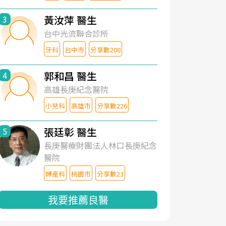
黃汝萍 醫生
3
台中光流聯合診所
牙科
台中市
分享數208
郭和昌 醫生
4
高雄長庚紀念醫院
小兒科
高雄市
分享數226
張廷彰 醫生
5
長庚醫療財團法人林口長庚紀念
醫院
婦產科
桃園市
分享數23
我要推薦良醫