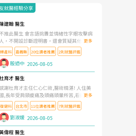
友就醫經驗分享
陳建翰 醫生
不推此醫生 會言語挑釁並情緒性字眼攻擊病
人，不開設診斷證明書，還會質疑其他醫生
更多
的判斷！
婦產科
嘉義縣
20位讀者推薦
2則就醫評鑑
殷迺中
2026-08-05
杜育才 醫生
感謝杜育才主任仁心仁術,醫術精湛! 人住美
國,長年受肩頸痠痛及頭痛頭暈所苦,看遍名醫
更多
教授,做了各種檢查,也嘗試過西醫打針,中醫
復健科
台北市
11位讀者推薦
7則就醫評鑑
針灸及物理徒手治療都沒有用,後來連吃到嗎
啡類止痛藥都效果有限,只是壓症狀,沒多久就
劉淑媛
2026-08-05
痛起來,多年失眠嚴重影響生活品質. 台灣親
友介紹忠孝醫院杜育才主任是頸頭症候群專
黃偉程 醫生