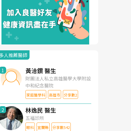
多人推薦醫師
黃洽鑽 醫生
1
財團法人私立高雄醫學大學附設
中和紀念醫院
家庭醫學科
高雄市
分享數2
林逸民 醫生
2
五福診所
眼科
宜蘭縣
分享數542