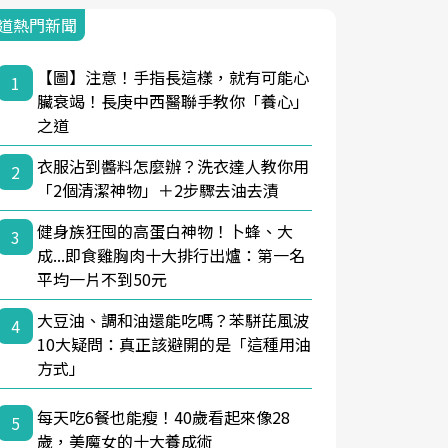
道熱門新聞
【圖】注意！手指長這樣，就有可能心
1
臟衰竭！長庚中西醫聯手教你「養心」
之道
衣服沾到醬料怎麼辦？洗衣達人教你用
2
「2個清潔神物」＋2步驟去油去漬
健身族狂囤的高蛋白神物！卜蜂、大
3
成...即食雞胸肉十大排行出爐：第一名
平均一片不到50元
大豆油、調和油還能吃嗎？苯駢芘風波
4
10大疑問：真正該避開的是「這種用油
方式」
每天吃6餐也能瘦！40歲看起來像28
5
歲，美魔女的十大養成術