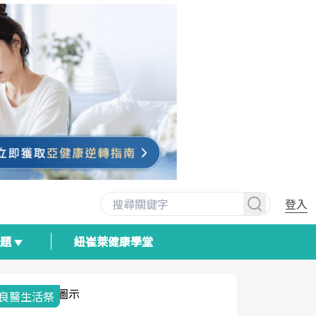
登入
專題
紐崔萊健康學堂
我與健康韌性的距離
荷爾蒙時光
2025健檢