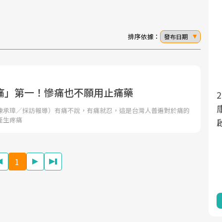
排序依據：
發布日期
痛」第一！慘痛也不願用止痛藥
面對超高齡社會的浪潮，台灣正在快速邁
2025年，就到良醫生活祭體驗「一站式健
向「健康照護」的新時代。隨著國家政策
康新生活」，從講座、體驗到運動，全面
陳承璋／採訪報導）有痛不說，有痛就忍，這是台灣人普遍對於痛的
產生疼痛
如「健康台灣推動委員會」與「長照3.0」
啟動你的健康革命！
的推進，「預防醫學」已成全民關注的核
心議題。然而，健檢不只是醫療院所的服
1
務，更是民眾了解自身健康狀況、啟動健
康管理的重要起點。
前往專題
前往專題