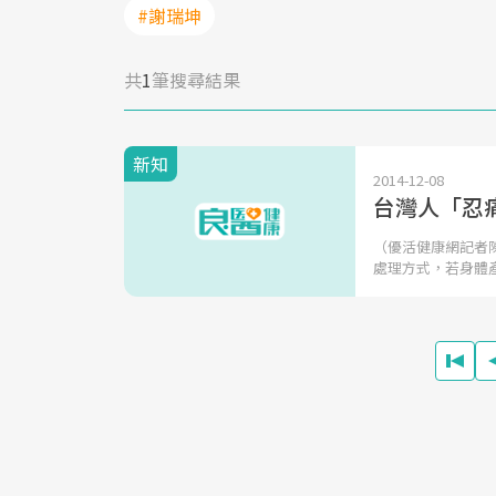
#謝瑞坤
共
1
筆搜尋結果
新知
2014-12-08
台灣人「忍
（優活健康網記者
處理方式，若身體