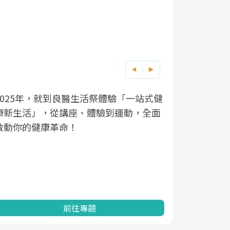
良醫健康網從「換季的身體變化」出發，
根據不同性
因應超高齡
透過醫學觀點與日常感受的對話，建立對
在、未來的
「2025
亞健康的認知，進而引導實際的改善行
知道該如何
促進為目的
動。
健康的關鍵
分析進行全
灣健康促進
前往專題