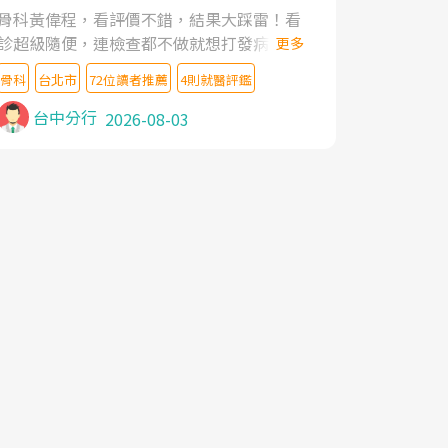
家,上網搜尋杜主任相關文章新聞跟網路評價
骨科黃偉程，看評價不錯，結果大踩雷！看
之後,下定決心飛回台北找杜醫師診治. 杜主
診超級隨便，連檢查都不做就想打發病人，
更多
任的乾針跟增生治療真的很厲害,第一次乾針
還好大的官威 ... 想詢問病情還被陰陽怪氣嘲
就覺得整個肩頸鬆開,回家特別好睡,經過幾次
骨科
台北市
72位讀者推薦
4則就醫評鑑
諷一番。可能好評帶來的大頭症，變得自負
治療,長年頑疾已經好了大半,杜主任除了打針
不尊重病人。醫術也不行，畢竟連檢查都懶
台中分行
2026-08-03
超厲害,還會一直交代要改善姿勢跟好好做運
得做，治療會有用才怪。大家避雷吧！
動,看診態度親切溫暖,真的是不可多得的良
醫,大力推荐!