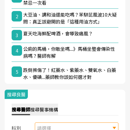
禁忌一次看
大豆油、調和油還能吃嗎？苯駢芘風波10大疑
2
問：真正該避開的是「這種用油方式」
夏天吃海鮮配啤酒，會導致痛風？
3
公廁的馬桶，你敢坐嗎...》馬桶坐墊會傳染性
4
病嗎？醫師有解
跌倒擦傷了！紅藥水、紫藥水、雙氧水、白藥
5
水、優碘...藥師教你該如何選才對
搜尋良醫
搜尋
醫師
搜尋
醫事機構
科別
請選擇