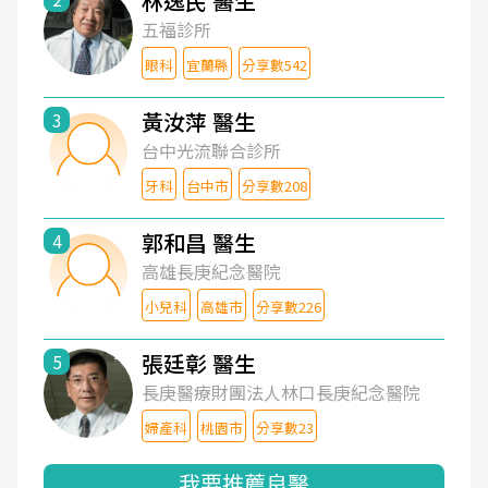
林逸民 醫生
五福診所
眼科
宜蘭縣
分享數542
黃汝萍 醫生
3
台中光流聯合診所
牙科
台中市
分享數208
郭和昌 醫生
4
高雄長庚紀念醫院
小兒科
高雄市
分享數226
張廷彰 醫生
5
長庚醫療財團法人林口長庚紀念醫院
婦產科
桃園市
分享數23
我要推薦良醫