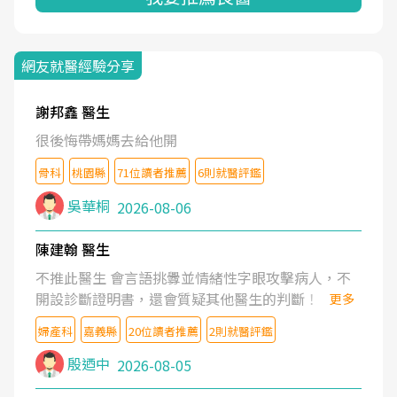
網友就醫經驗分享
謝邦鑫 醫生
很後悔帶媽媽去給他開
骨科
桃園縣
71位讀者推薦
6則就醫評鑑
吳華桐
2026-08-06
陳建翰 醫生
不推此醫生 會言語挑釁並情緒性字眼攻擊病人，不
開設診斷證明書，還會質疑其他醫生的判斷！
更多
婦產科
嘉義縣
20位讀者推薦
2則就醫評鑑
殷迺中
2026-08-05