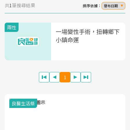
共
1
筆搜尋結果
排序依據：
發布日期
兩性
一場變性手術，扭轉鄉下
小鎮命運
1
良醫生活祭