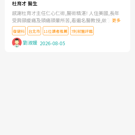
杜育才 醫生
感謝杜育才主任仁心仁術,醫術精湛! 人住美國,長年
受肩頸痠痛及頭痛頭暈所苦,看遍名醫教授,做了各種
更多
檢查,也嘗試過西醫打針,中醫針灸及物理徒手治療都
復健科
台北市
11位讀者推薦
7則就醫評鑑
沒有用,後來連吃到嗎啡類止痛藥都效果有限,只是壓
症狀,沒多久就痛起來,多年失眠嚴重影響生活品質.
劉淑媛
2026-08-05
台灣親友介紹忠孝醫院杜育才主任是頸頭症候群專
家,上網搜尋杜主任相關文章新聞跟網路評價之後,下
定決心飛回台北找杜醫師診治. 杜主任的乾針跟增生
治療真的很厲害,第一次乾針就覺得整個肩頸鬆開,回
家特別好睡,經過幾次治療,長年頑疾已經好了大半,杜
主任除了打針超厲害,還會一直交代要改善姿勢跟好
好做運動,看診態度親切溫暖,真的是不可多得的良醫,
大力推荐!