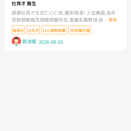
杜育才 醫生
感謝杜育才主任仁心仁術,醫術精湛! 人住美國,長年
受肩頸痠痛及頭痛頭暈所苦,看遍名醫教授,做了各種
更多
檢查,也嘗試過西醫打針,中醫針灸及物理徒手治療都
復健科
台北市
11位讀者推薦
7則就醫評鑑
沒有用,後來連吃到嗎啡類止痛藥都效果有限,只是壓
症狀,沒多久就痛起來,多年失眠嚴重影響生活品質.
劉淑媛
2026-08-05
台灣親友介紹忠孝醫院杜育才主任是頸頭症候群專
家,上網搜尋杜主任相關文章新聞跟網路評價之後,下
定決心飛回台北找杜醫師診治. 杜主任的乾針跟增生
治療真的很厲害,第一次乾針就覺得整個肩頸鬆開,回
家特別好睡,經過幾次治療,長年頑疾已經好了大半,杜
主任除了打針超厲害,還會一直交代要改善姿勢跟好
好做運動,看診態度親切溫暖,真的是不可多得的良醫,
大力推荐!