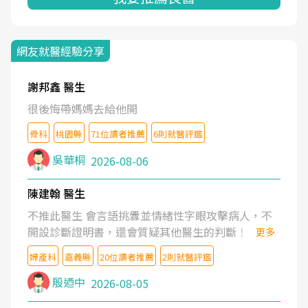
網友就醫經驗分享
謝邦鑫 醫生
很後悔帶媽媽去給他開
骨科
桃園縣
71位讀者推薦
6則就醫評鑑
吳華桐
2026-08-06
陳建翰 醫生
不推此醫生 會言語挑釁並情緒性字眼攻擊病人，不
開設診斷證明書，還會質疑其他醫生的判斷！
更多
婦產科
嘉義縣
20位讀者推薦
2則就醫評鑑
殷迺中
2026-08-05