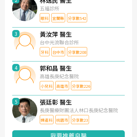
林逸民 醫生
五福診所
眼科
宜蘭縣
分享數542
黃汝萍 醫生
3
台中光流聯合診所
牙科
台中市
分享數208
郭和昌 醫生
4
高雄長庚紀念醫院
小兒科
高雄市
分享數226
張廷彰 醫生
5
長庚醫療財團法人林口長庚紀念醫院
婦產科
桃園市
分享數23
我要推薦良醫