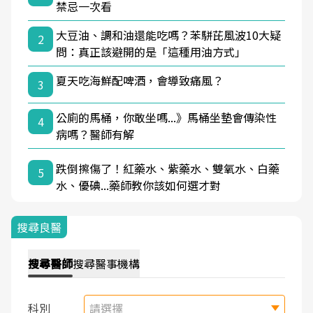
禁忌一次看
大豆油、調和油還能吃嗎？苯駢芘風波10大疑
2
問：真正該避開的是「這種用油方式」
夏天吃海鮮配啤酒，會導致痛風？
3
公廁的馬桶，你敢坐嗎...》馬桶坐墊會傳染性
4
病嗎？醫師有解
跌倒擦傷了！紅藥水、紫藥水、雙氧水、白藥
5
水、優碘...藥師教你該如何選才對
搜尋良醫
搜尋
醫師
搜尋
醫事機構
科別
請選擇