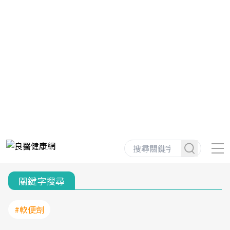
關鍵字搜尋
#軟便劑