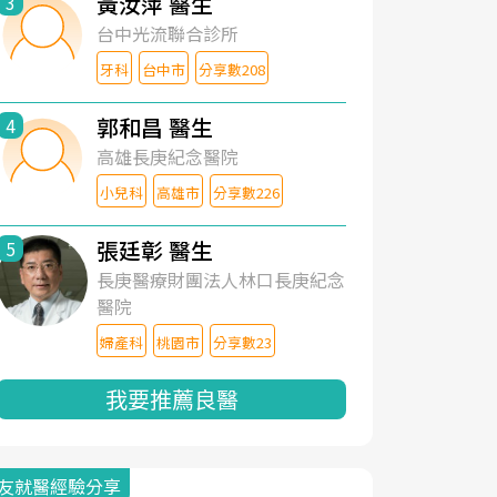
黃汝萍 醫生
3
台中光流聯合診所
牙科
台中市
分享數208
郭和昌 醫生
4
高雄長庚紀念醫院
小兒科
高雄市
分享數226
張廷彰 醫生
5
長庚醫療財團法人林口長庚紀念
醫院
婦產科
桃園市
分享數23
我要推薦良醫
友就醫經驗分享