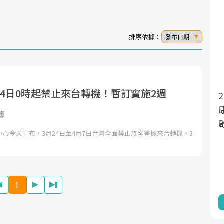
排序依據：
發布日期
24日0時起禁止來台轉機！暫訂實施2週
2025年，就到良醫生活祭體驗「一站式健
面對超高齡社會的浪潮，台灣正在快速邁
向「健康照護」的新時代。隨著國家政策
康新生活」，從講座、體驗到運動，全面
簿
如「健康台灣推動委員會」與「長照3.0」
啟動你的健康革命！
心今天宣布，3月24日至4月7日台灣全面禁止旅客登機來台轉機，3
的推進，「預防醫學」已成全民關注的核
心議題。然而，健檢不只是醫療院所的服
務，更是民眾了解自身健康狀況、啟動健
康管理的重要起點。
1
前往專題
前往專題