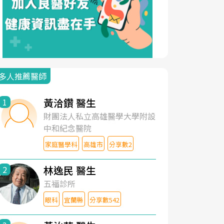
多人推薦醫師
黃洽鑽 醫生
1
財團法人私立高雄醫學大學附設
中和紀念醫院
家庭醫學科
高雄市
分享數2
林逸民 醫生
2
五福診所
眼科
宜蘭縣
分享數542