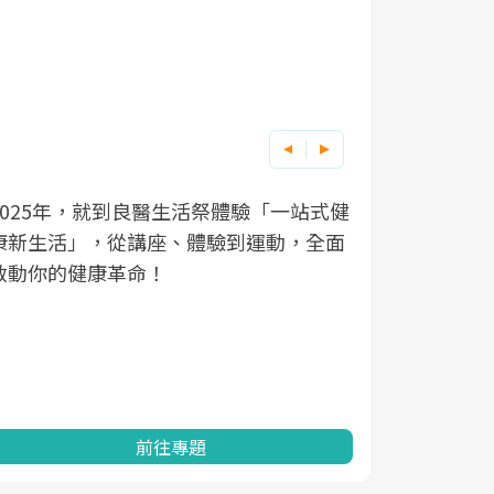
良醫健康網從「換季的身體變化」出發，
根據不同性
因應超高齡
透過醫學觀點與日常感受的對話，建立對
在、未來的
「2025
亞健康的認知，進而引導實際的改善行
知道該如何
促進為目的
動。
健康的關鍵
分析進行全
灣健康促進
前往專題