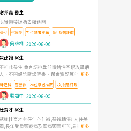
謝邦鑫 醫生
很後悔帶媽媽去給他開
骨科
桃園縣
71位讀者推薦
6則就醫評鑑
吳華桐
2026-08-06
陳建翰 醫生
不推此醫生 會言語挑釁並情緒性字眼攻擊病
人，不開設診斷證明書，還會質疑其他醫生
更多
的判斷！
婦產科
嘉義縣
20位讀者推薦
2則就醫評鑑
殷迺中
2026-08-05
杜育才 醫生
感謝杜育才主任仁心仁術,醫術精湛! 人住美
國,長年受肩頸痠痛及頭痛頭暈所苦,看遍名醫
更多