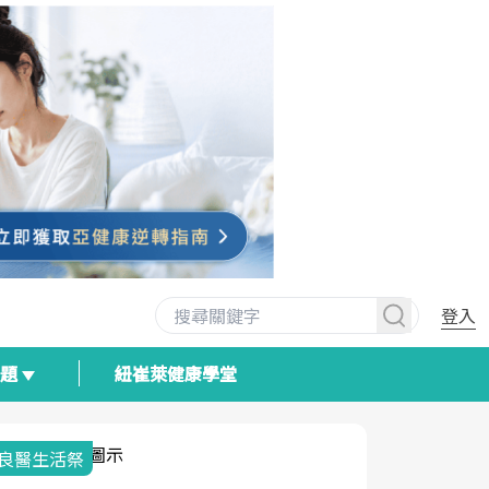
登入
專題
紐崔萊健康學堂
我與健康韌性的距離
荷爾蒙時光
2025健檢