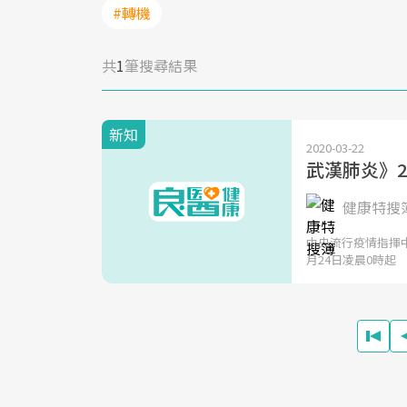
#轉機
共
1
筆搜尋結果
新知
2020-03-22
武漢肺炎》
健康特搜
中央流行疫情指揮中
月24日凌晨0時起