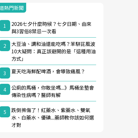
道熱門新聞
2026七夕什麼時候？七夕日期、由來
1
與3習俗8禁忌一次看
大豆油、調和油還能吃嗎？苯駢芘風波
2
10大疑問：真正該避開的是「這種用油
方式」
夏天吃海鮮配啤酒，會導致痛風？
3
公廁的馬桶，你敢坐嗎...》馬桶坐墊會
4
傳染性病嗎？醫師有解
跌倒擦傷了！紅藥水、紫藥水、雙氧
5
水、白藥水、優碘...藥師教你該如何選
才對