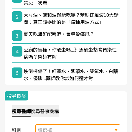
禁忌一次看
大豆油、調和油還能吃嗎？苯駢芘風波10大疑
2
問：真正該避開的是「這種用油方式」
夏天吃海鮮配啤酒，會導致痛風？
3
公廁的馬桶，你敢坐嗎...》馬桶坐墊會傳染性
4
病嗎？醫師有解
跌倒擦傷了！紅藥水、紫藥水、雙氧水、白藥
5
水、優碘...藥師教你該如何選才對
搜尋良醫
搜尋
醫師
搜尋
醫事機構
科別
請選擇