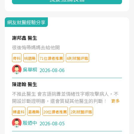
網友就醫經驗分享
謝邦鑫 醫生
很後悔帶媽媽去給他開
骨科
桃園縣
71位讀者推薦
6則就醫評鑑
吳華桐
2026-08-06
陳建翰 醫生
不推此醫生 會言語挑釁並情緒性字眼攻擊病人，不
開設診斷證明書，還會質疑其他醫生的判斷！
更多
婦產科
嘉義縣
20位讀者推薦
2則就醫評鑑
殷迺中
2026-08-05