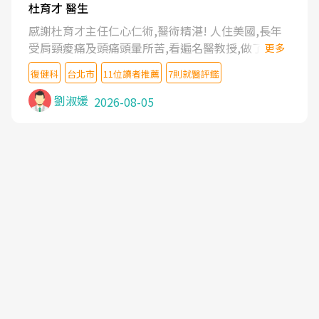
杜育才 醫生
感謝杜育才主任仁心仁術,醫術精湛! 人住美國,長年
受肩頸痠痛及頭痛頭暈所苦,看遍名醫教授,做了各種
更多
檢查,也嘗試過西醫打針,中醫針灸及物理徒手治療都
復健科
台北市
11位讀者推薦
7則就醫評鑑
沒有用,後來連吃到嗎啡類止痛藥都效果有限,只是壓
症狀,沒多久就痛起來,多年失眠嚴重影響生活品質.
劉淑媛
2026-08-05
台灣親友介紹忠孝醫院杜育才主任是頸頭症候群專
家,上網搜尋杜主任相關文章新聞跟網路評價之後,下
定決心飛回台北找杜醫師診治. 杜主任的乾針跟增生
治療真的很厲害,第一次乾針就覺得整個肩頸鬆開,回
家特別好睡,經過幾次治療,長年頑疾已經好了大半,杜
主任除了打針超厲害,還會一直交代要改善姿勢跟好
好做運動,看診態度親切溫暖,真的是不可多得的良醫,
大力推荐!