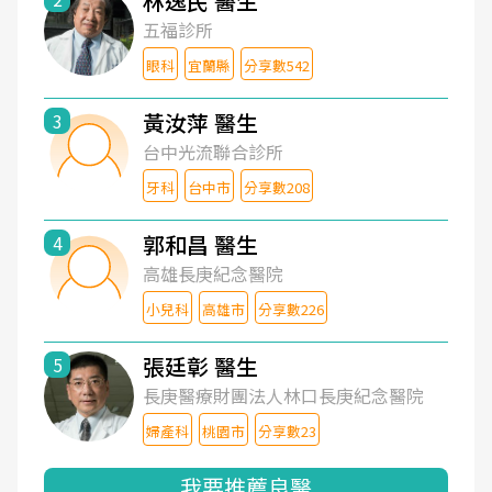
林逸民 醫生
五福診所
眼科
宜蘭縣
分享數542
黃汝萍 醫生
3
台中光流聯合診所
牙科
台中市
分享數208
郭和昌 醫生
4
高雄長庚紀念醫院
小兒科
高雄市
分享數226
張廷彰 醫生
5
長庚醫療財團法人林口長庚紀念醫院
婦產科
桃園市
分享數23
我要推薦良醫