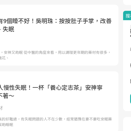
搜
期有9個睡不好！吳明珠：按按肚子手掌，改善
、失眠
方，安神又助眠 從中醫的角度來看，用以調理更年期的藥材有很多，
瑰花、
1人慢性失眠！一杯「養心定志茶」安神寧
不著～
材
真的好難過，有失眠問題的人不在少數，經常猶豫在要不要吃安眠藥
幫助睡眠