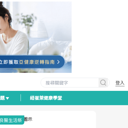
登入
專題
紐崔萊健康學堂
我與健康韌性的距離
荷爾蒙時光
2025健檢