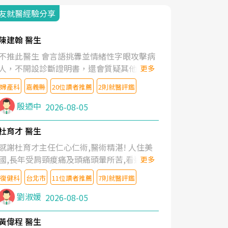
友就醫經驗分享
陳建翰 醫生
不推此醫生 會言語挑釁並情緒性字眼攻擊病
人，不開設診斷證明書，還會質疑其他醫生
更多
的判斷！
婦產科
嘉義縣
20位讀者推薦
2則就醫評鑑
殷迺中
2026-08-05
杜育才 醫生
感謝杜育才主任仁心仁術,醫術精湛! 人住美
國,長年受肩頸痠痛及頭痛頭暈所苦,看遍名醫
更多
教授,做了各種檢查,也嘗試過西醫打針,中醫
復健科
台北市
11位讀者推薦
7則就醫評鑑
針灸及物理徒手治療都沒有用,後來連吃到嗎
啡類止痛藥都效果有限,只是壓症狀,沒多久就
劉淑媛
2026-08-05
痛起來,多年失眠嚴重影響生活品質. 台灣親
友介紹忠孝醫院杜育才主任是頸頭症候群專
黃偉程 醫生