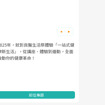
良醫健康網從「換季的身體變化」出發，
根據不同性
因應超高齡
透過醫學觀點與日常感受的對話，建立對
在、未來的
「2025
亞健康的認知，進而引導實際的改善行
知道該如何
促進為目的
動。
健康的關鍵
分析進行全
灣健康促進
前往專題