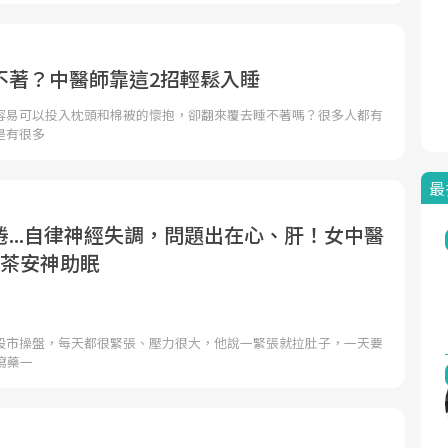
不著？中醫師靠這2招輕鬆入睡
容易可以投入枕頭和棉被的懷抱，卻翻來覆去睡不著嗎？很多人都有
是有很多
最
...自律神經失調，問題出在心、肝！女中醫
種茶安神助眠
股市操盤，每天都很緊張、壓力很大，他說一緊張就拉肚子，一天要
瀉藥一