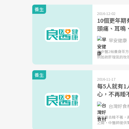
養生
2016-12-02
10個更年
頭痛、耳鳴
早安健康
女中醫2帖養身茶
例如疏肝理氣的玫
養生
2016-11-17
每5人就有
心，不再睡
台灣好食
翻來覆去睡不著，
之間，中醫師提供