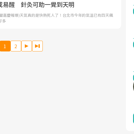
或易醒 針灸可助一覺到天明
者關嘉慶報導)天氣真的是快熱死人了！台北市今年的氣溫已有四天飆
好多
1
2