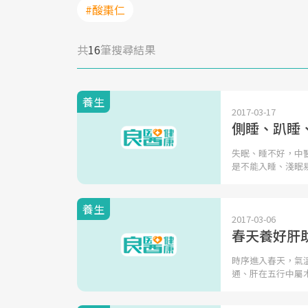
#酸棗仁
共
16
筆搜尋結果
養生
2017-03-17
側睡、趴睡
失眠、睡不好，中
是不能入睡、淺眠
養生
2017-03-06
春天養好肝
時序進入春天，氣
通、肝在五行中屬