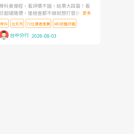
家,上網搜尋杜主任相關文章新聞跟網路評價
骨科黃偉程，看評價不錯，結果大踩雷！看
之後,下定決心飛回台北找杜醫師診治. 杜主
診超級隨便，連檢查都不做就想打發病人，
更多
任的乾針跟增生治療真的很厲害,第一次乾針
還好大的官威 ... 想詢問病情還被陰陽怪氣嘲
就覺得整個肩頸鬆開,回家特別好睡,經過幾次
骨科
台北市
72位讀者推薦
4則就醫評鑑
諷一番。可能好評帶來的大頭症，變得自負
治療,長年頑疾已經好了大半,杜主任除了打針
不尊重病人。醫術也不行，畢竟連檢查都懶
台中分行
2026-08-03
超厲害,還會一直交代要改善姿勢跟好好做運
得做，治療會有用才怪。大家避雷吧！
動,看診態度親切溫暖,真的是不可多得的良
醫,大力推荐!