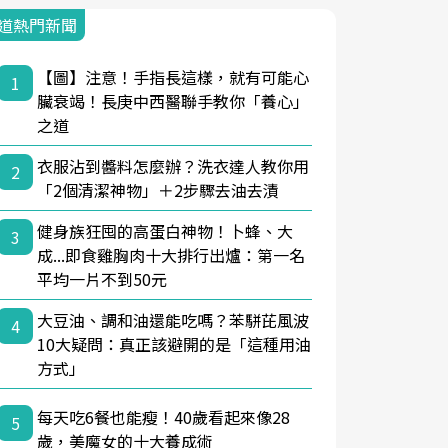
道熱門新聞
【圖】注意！手指長這樣，就有可能心
1
臟衰竭！長庚中西醫聯手教你「養心」
之道
衣服沾到醬料怎麼辦？洗衣達人教你用
2
「2個清潔神物」＋2步驟去油去漬
健身族狂囤的高蛋白神物！卜蜂、大
3
成...即食雞胸肉十大排行出爐：第一名
平均一片不到50元
大豆油、調和油還能吃嗎？苯駢芘風波
4
10大疑問：真正該避開的是「這種用油
方式」
每天吃6餐也能瘦！40歲看起來像28
5
歲，美魔女的十大養成術