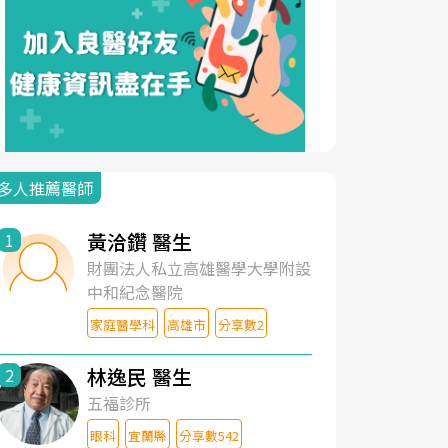
多人推薦醫師
黃洽鑽 醫生
1
財團法人私立高雄醫學大學附設
中和紀念醫院
家庭醫學科
高雄市
分享數2
林逸民 醫生
2
五福診所
眼科
宜蘭縣
分享數542