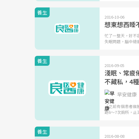
養生
2016-10-06
想東想西睡
忙了一整天，好不
失眠問題，腦中總
養生
2016-09-05
淺眠、常疲倦
不藏私，4
早安健康
「之前有個患者做
跑6～7次廁所，止
養生
2016-08-08