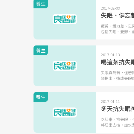
養生
2017-02-09
失眠、健忘
疲勞、體力差、忘
包括失眠、憂鬱、
養生
2017-01-13
喝這茶抗失
失眠真痛苦，但若
師指出，造成失眠
養生
2017-01-11
冬天抗失眠
吃紅棗，抗失眠，
將紅棗去核，加水