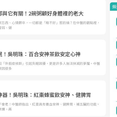
頻
都與它有關！2碗粥顧好身體裡的老大
東忘西、心情鬱卒，一切都是「睡不好」惹的禍？在中醫的觀點裡，
虛弱、健
眠！吳明珠：百合安神茶飲安定心神
因「休假症候群」引起失眠困擾，更是許多人無法抹滅的夢魘。中醫
原因很多
神器！吳明珠：紅棗蜂蜜飲安神、健脾胃
不會老！中醫師指出，紅棗具有養血安神、健脾胃、補五臟的功能。
煮爛，再