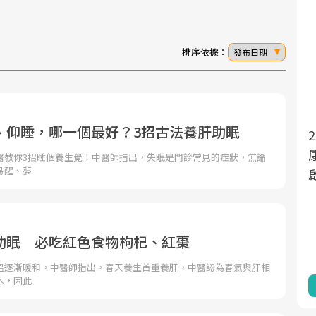
排序依據：
發布日期
、仰睡，哪一個最好？3招古法養肝助眠
面對超高齡社會的浪潮，台灣正在快速邁
2025年，就到良醫生活祭體驗「一站式健
向「健康照護」的新時代。隨著國家政策
康新生活」，從講座、體驗到運動，全面
醫教你3招睡個養生覺！中醫師指出，失眠是門診常見的症狀，無論
易醒、夢
如「健康台灣推動委員會」與「長照3.0」
啟動你的健康革命！
的推進，「預防醫學」已成全民關注的核
心議題。然而，健檢不只是醫療院所的服
務，更是民眾了解自身健康狀況、啟動健
助眠 必吃紅色食物枸杞、紅棗
康管理的重要起點。
溫逐漸暖和，中醫師指出，春天養生首重養肝，中醫認為春氣與肝相
木，因此
前往專題
前往專題