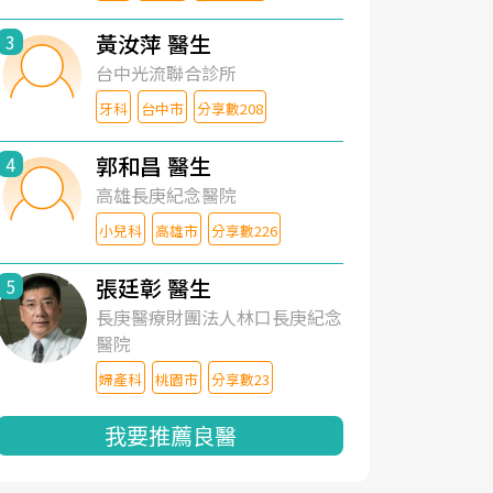
黃汝萍 醫生
3
台中光流聯合診所
牙科
台中市
分享數208
郭和昌 醫生
4
高雄長庚紀念醫院
小兒科
高雄市
分享數226
張廷彰 醫生
5
長庚醫療財團法人林口長庚紀念
醫院
婦產科
桃園市
分享數23
我要推薦良醫