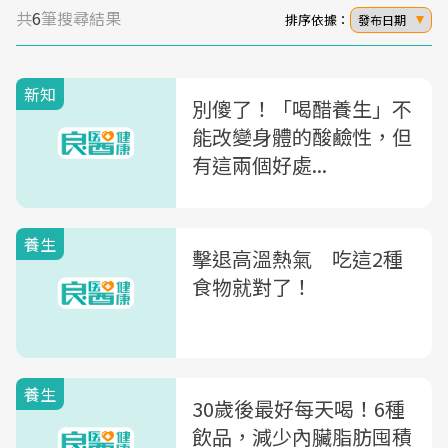
共
6
筆搜尋結果
排序依據：
發布日期
新知
別傻了！「喝醋養生」不
能改變身體的酸鹼性，但
有這兩個好處...
養生
擊退高溫熱氣 吃這2種
食物就對了！
養生
30歲後最好每天喝！6種
飲品，減少內臟脂肪囤積