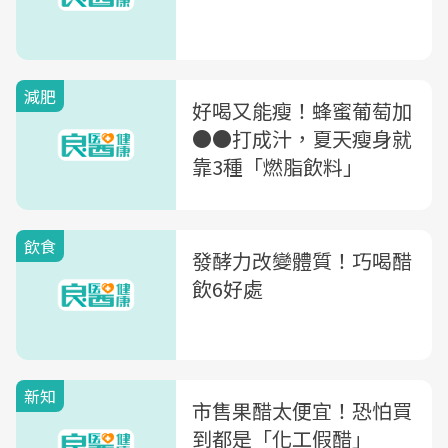
減肥
好喝又能瘦！蜂蜜葡萄加
●●打成汁，夏天瘦身就
靠3種「燃脂飲料」
飲食
發酵力改變體質！巧喝醋
飲6好處
新知
市售果醋太便宜！恐怕買
到都是「化工假醋」