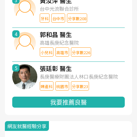
黃汝萍 醫生
3
台中光流聯合診所
牙科
台中市
分享數208
郭和昌 醫生
4
高雄長庚紀念醫院
小兒科
高雄市
分享數226
張廷彰 醫生
5
長庚醫療財團法人林口長庚紀念醫院
婦產科
桃園市
分享數23
我要推薦良醫
網友就醫經驗分享