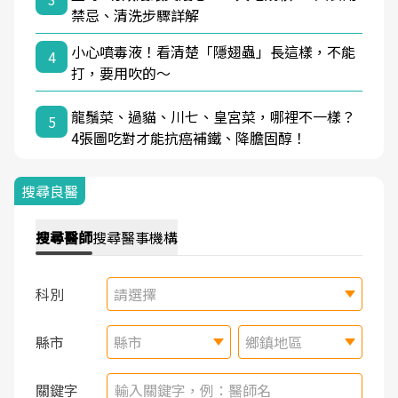
禁忌、清洗步驟詳解
小心噴毒液！看清楚「隱翅蟲」長這樣，不能
4
打，要用吹的～
龍鬚菜、過貓、川七、皇宮菜，哪裡不一樣？
5
4張圖吃對才能抗癌補鐵、降膽固醇！
搜尋良醫
搜尋
醫師
搜尋
醫事機構
科別
請選擇
縣市
縣市
鄉鎮地區
關鍵字