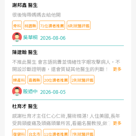
謝邦鑫 醫生
很後悔帶媽媽去給他開
骨科
桃園縣
71位讀者推薦
6則就醫評鑑
吳華桐
2026-08-06
陳建翰 醫生
不推此醫生 會言語挑釁並情緒性字眼攻擊病人，不
開設診斷證明書，還會質疑其他醫生的判斷！
更多
婦產科
嘉義縣
20位讀者推薦
2則就醫評鑑
殷迺中
2026-08-05
杜育才 醫生
感謝杜育才主任仁心仁術,醫術精湛! 人住美國,長年
受肩頸痠痛及頭痛頭暈所苦,看遍名醫教授,做了各種
更多
檢查,也嘗試過西醫打針,中醫針灸及物理徒手治療都
復健科
台北市
11位讀者推薦
7則就醫評鑑