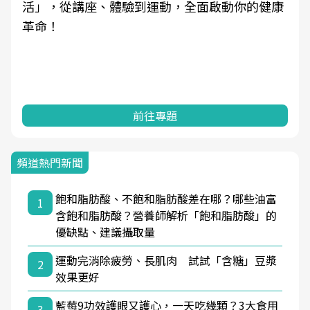
活」，從講座、體驗到運動，全面啟動你的健康
革命！
前往專題
頻道熱門新聞
飽和脂肪酸、不飽和脂肪酸差在哪？哪些油富
1
含飽和脂肪酸？營養師解析「飽和脂肪酸」的
優缺點、建議攝取量
運動完消除疲勞、長肌肉 試試「含糖」豆漿
2
效果更好
藍莓9功效護眼又護心，一天吃幾顆？3大食用
3