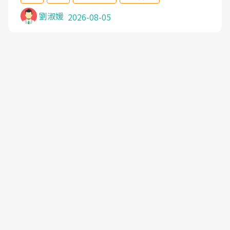
沒有用,後來連吃到嗎啡類止痛藥都效果有限,只是壓
症狀,沒多久就痛起來,多年失眠嚴重影響生活品質.
劉淑媛
2026-08-05
台灣親友介紹忠孝醫院杜育才主任是頸頭症候群專
家,上網搜尋杜主任相關文章新聞跟網路評價之後,下
定決心飛回台北找杜醫師診治. 杜主任的乾針跟增生
治療真的很厲害,第一次乾針就覺得整個肩頸鬆開,回
家特別好睡,經過幾次治療,長年頑疾已經好了大半,杜
主任除了打針超厲害,還會一直交代要改善姿勢跟好
好做運動,看診態度親切溫暖,真的是不可多得的良醫,
大力推荐!