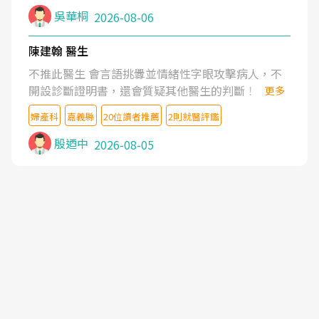
吳華桐
2026-08-06
陳建翰 醫生
不推此醫生 會言語挑釁並情緒性字眼攻擊病人，不
開設診斷證明書，還會質疑其他醫生的判斷！
更多
婦產科
嘉義縣
20位讀者推薦
2則就醫評鑑
殷迺中
2026-08-05