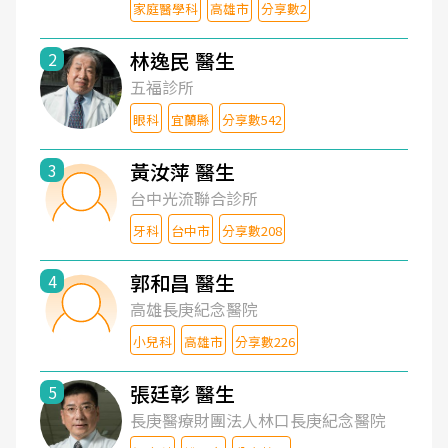
家庭醫學科
高雄市
分享數2
林逸民 醫生
2
五福診所
眼科
宜蘭縣
分享數542
黃汝萍 醫生
3
台中光流聯合診所
牙科
台中市
分享數208
郭和昌 醫生
4
高雄長庚紀念醫院
小兒科
高雄市
分享數226
張廷彰 醫生
5
長庚醫療財團法人林口長庚紀念醫院