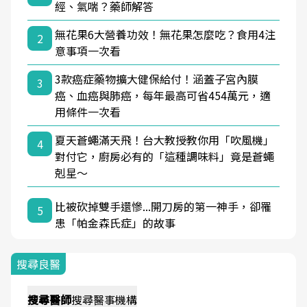
經、氣喘？藥師解答
無花果6大營養功效！無花果怎麼吃？食用4注
2
意事項一次看
3款癌症藥物擴大健保給付！涵蓋子宮內膜
3
癌、血癌與肺癌，每年最高可省454萬元，適
用條件一次看
夏天蒼蠅滿天飛！台大教授教你用「吹風機」
4
對付它，廚房必有的「這種調味料」竟是蒼蠅
剋星～
比被砍掉雙手還慘...開刀房的第一神手，卻罹
5
患「帕金森氏症」的故事
搜尋良醫
搜尋
醫師
搜尋
醫事機構