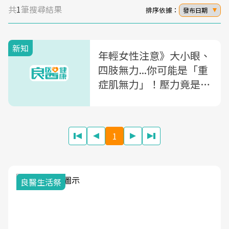
共
1
筆搜尋結果
排序依據：
發布日期
新知
年輕女性注意》大小眼、
四肢無力...你可能是「重
症肌無力」！壓力竟是誘
發因子，初期4症狀要小
心
1
良醫生活祭