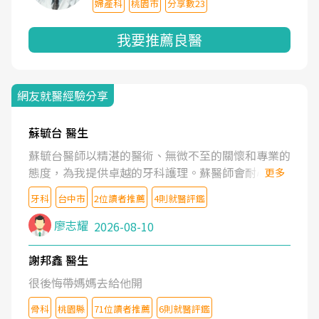
婦產科
桃園市
分享數23
我要推薦良醫
網友就醫經驗分享
蘇毓台 醫生
蘇毓台醫師以精湛的醫術、無微不至的關懷和專業的
態度，為我提供卓越的牙科護理。蘇醫師會耐心了解
更多
我的需求，清楚地解釋治療方案，並營造舒適溫馨的
牙科
台中市
2位讀者推薦
4則就醫評鑑
就診體驗。蘇醫師更鼓勵我維護口腔健康。坦誠的說
蘇醫師是業內最頂尖的牙醫。蘇醫師的醫護團隊也是
廖志耀
2026-08-10
一流的水準。
謝邦鑫 醫生
很後悔帶媽媽去給他開
骨科
桃園縣
71位讀者推薦
6則就醫評鑑